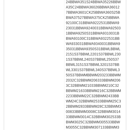
24BBWA351S24BBWA35226BBW
A35C24BBWA36026BBWA36012
7BBWA3601CK25BBWA360S25B
BWA37527BBWA375CK25BBWA
92100C31BBWA9222531BBWA9
23031BBWA9240031BBWA92503
1BBWA9250S31BBWA9310031B
BWA93100C31BBWA9322531BB
WA933031BBWA9340031BBWA9
35031BBWA9350S31BBWLBBWL
2151S37BBWL2201S37BBWL230
1S37BBWL240S37BBWL250S37
BBWL3151S37BBWL3201S37BB
WL3301S37BBWL340S37BBWL3
50S37BBWMBBWM203233BBWM
2032C32BBWM206333BBWM206
3C32BBWM21033BBWM210C32
BBWM21633BBWM216C32BBWM
2233BBWM22C32BBWM2433BB
WM24C32BBWM2533BBWM25C3
2BBWM2833BBWM28C32BBWM3
00833BBWM3008C32BBWM3014
33BBWM3014C32BBWM302533B
BWM3025C32BBWM305533BBW
M3055C32BBWM307133BBWM3