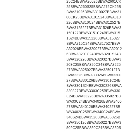
25C24BBWA26026BBWA2601CK
25BBWA260S25BBWA275CK25B
BWA31026BBWA310027BBWA31
00CK25BBWA3101S24BBWA310
226BBWA310C24BBWA312527B
BWA3125227BBWA31526BBWA3
150127BBWA3151C24BBWA315
1S24BBWA315226BBWA315327
BBWA315C24BBWA317527BBW
A32026BBWA320027BBWA32012
6BBWA3201C24BBWA3201S24B
BWA320226BBWA320327BBWA3
203C25BBWA320C24BBWA3225
27BBWA325027BBWA3250127B
BWA3326BBWA33026BBWA3300
27BBWA330126BBWA3301C24B
BWA3301S24BBWA330226BBWA
330327BBWA3303C25BBWA330
C24BBWA33226BBWA335027BB
WA33C24BBWA34026BBWA3400
27BBWA340126BBWA340227BB
WA3402C25BBWA340C24BBWA
340S24BBWA3526BBWA35026B
BWA350126BBWA350227BBWA3
502C25BBWA350C24BBWA350S