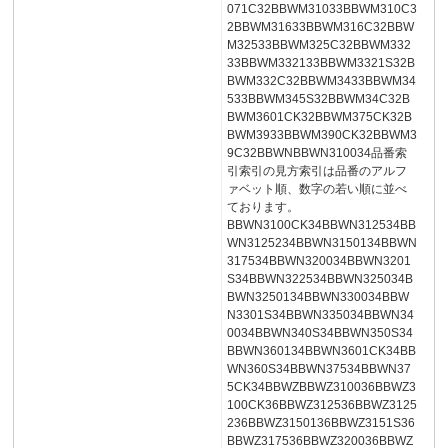
071C32BBWM31033BBWM310C3
2BBWM31633BBWM316C32BBW
M32533BBWM325C32BBWM332
33BBWM332133BBWM3321S32B
BWM332C32BBWM3433BBWM34
533BBWM345S32BBWM34C32B
BWM3601CK32BBWM375CK32B
BWM3933BBWM390CK32BBWM3
9C32BBWNBBWN310034品番索
引索引の見方索引は品番のアルフ
ァベット順、数字の若い順に並べ
ております。
BBWN3100CK34BBWN312534BB
WN3125234BBWN3150134BBWN
317534BBWN320034BBWN3201
S34BBWN322534BBWN325034B
BWN3250134BBWN330034BBW
N3301S34BBWN335034BBWN34
0034BBWN340S34BBWN350S34
BBWN360134BBWN3601CK34BB
WN360S34BBWN37534BBWN37
5CK34BBWZBBWZ310036BBWZ3
100CK36BBWZ312536BBWZ3125
236BBWZ3150136BBWZ3151S36
BBWZ317536BBWZ320036BBWZ