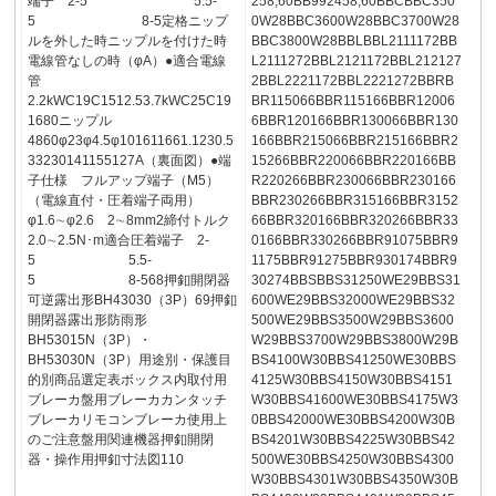
端子 2-5 5.5-
258,60BB992458,60BBCBBC350
5 8-5定格ニップ
0W28BBC3600W28BBC3700W28
ルを外した時ニップルを付けた時
BBC3800W28BBLBBL2111172BB
電線管なしの時（φA）●適合電線
L2111272BBL2121172BBL212127
管
2BBL2221172BBL2221272BBRB
2.2kWC19C1512.53.7kWC25C19
BR115066BBR115166BBR12006
1680ニップル
6BBR120166BBR130066BBR130
4860φ23φ4.5φ101611661.1230.5
166BBR215066BBR215166BBR2
33230141155127A（裏面図）●端
15266BBR220066BBR220166BB
子仕様 フルアップ端子（M5）
R220266BBR230066BBR230166
（電線直付・圧着端子両用）
BBR230266BBR315166BBR3152
φ1.6∼φ2.6 2∼8mm2締付トルク
66BBR320166BBR320266BBR33
2.0∼2.5N･m適合圧着端子 2-
0166BBR330266BBR91075BBR9
5 5.5-
1175BBR91275BBR930174BBR9
5 8-568押釦開閉器
30274BBSBBS31250WE29BBS31
可逆露出形BH43030（3P）69押釦
600WE29BBS32000WE29BBS32
開閉器露出形防雨形
500WE29BBS3500W29BBS3600
BH53015N（3P）・
W29BBS3700W29BBS3800W29B
BH53030N（3P）用途別・保護目
BS4100W30BBS41250WE30BBS
的別商品選定表ボックス内取付用
4125W30BBS4150W30BBS4151
ブレーカ盤用ブレーカカンタッチ
W30BBS41600WE30BBS4175W3
ブレーカリモコンブレーカ使用上
0BBS42000WE30BBS4200W30B
のご注意盤用関連機器押釦開閉
BS4201W30BBS4225W30BBS42
器・操作用押釦寸法図110
500WE30BBS4250W30BBS4300
W30BBS4301W30BBS4350W30B