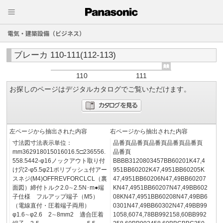
電気・建築設備（ビジネス）
ブレーカ 110-111(112-113)
110
111
お探しのページはデジタルカタログでご覧いただけます。
左ページから抽出された内容
右ページから抽出された内容
寸法図寸法表示単位：
品番頁品番頁品番頁品番頁品番頁
mm362918015016016.5□236556.
品番頁
558.5442-φ16ノックアウト取り付
BBBB3120803457BB60201K47,4
け穴2-φ5.5φ21ポリブッシュ付アー
951BB60202K47,4951BB60205K
スネジ(M4)OFFREVFORCLCL（裏
47,4951BB60206N47,49BB60207
面図）締付トルク2.0∼2.5N･m●端
KN47,4951BB60207N47,49BB602
子仕様 フルアップ端子（M5）
08KN47,4951BB60208N47,49BB6
（電線直付・圧着端子両用）
0301N47,49BB60302N47,49BB99
φ1.6∼φ2.6 2∼8mm2 適合圧着
1058,6074,78BB992158,60BB992