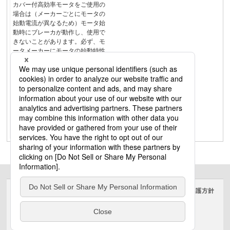
カバー付高効率モータをご使用の
場合は（メーカーごとにモータの
始動電流が異なるため）モータ始
動時にブレーカが動作し、使用で
きないことがあります。必ず、モ
ータメーカーにモータの始動特性
を確認のうえ、ご使用ください。
商品本体に適用電動機容量は記載
しておりません。12寸法表示単
位：mm用途別・保護目的別商品選
定表ボックス内取付用ブレーカ盤
用ブレーカカンタッチブレーカリ
モコンブレーカ使用上のご注意盤
用関連機器押釦開閉器・操作用押
釦寸法図
サイトのご利用にあたって
クッキーポリシー
個人情報保護方針
電気・建築設備（ビジネス）
© Panasonic Electric Works Co., Ltd.