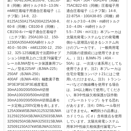
製）60-8250ACB100-8、CB150-
製）40A・50A・60A14-6（同梱）
8（同梱）締付トルク8.0∼13.0N・
75ACB22-6S（同梱）圧着端子用
mM8圧着端子用適合圧着端子（ニ
適合圧着端子（ニチフ製）14-8、
チフ製）14-8、22-
22-875A・100A38-8S（同梱）締
8125A150A175A200A225A38-8、
付トルク3.0∼4.0N・m締付トルク
60-8（同梱）CB100-8（同梱）、
3.0∼4.0N・m締付トルク
CB150-8バー端子適合圧着端子
5.5∼7.0N・m※1注）本ブレーカは
（ニチフ製）250A100-12、150-
太陽光発電システムなどの発電機
12300A350A400A締付トルク
側から逆潮流が起きるシステム向
40.0∼50.0N・mM12200-12、250-
けのブレーカです。（一般商用電
12、325-12S掲載頁寸法図89オプ
力回路の逆接続には使用できませ
ション18使用上のご注意79漏電ブ
ん。）注1）BJWN-75（40A・
レーカBJWA型モータ保護兼用フレ
50A）は、一次送り連系用としても
ーム／型名225AF（BJWA-225）
使用できます。注2）本ブレーカは
250AF（BJWA-250）
住宅分電盤コンパクト21にはご使
400AF（BJWA-400）極数素子数
用いただけません。注3）トランシ
3P3E3P3E3P3E感度電流
ーバなどの無線機を使用する場合
30mA100/200/500mA切替
は、1m以上離れて使用してくださ
30mA100/200/500mA切替
い。単3中性線欠相保護が誤作動
30mA100/200/500mA切替品番モ
（ブレーカトリップ）をする恐れ
ータ定格は200V定格を表します。
があります。注4）DINレール取付
125A30kWSBJWA312532SBJWA
はできません。■網掛けの品番は、
312592250ASBJWA32503SBJWA
カドミウム（Cｄ）含有接点を使用
32509250ASBJWA325031SBJWA
しています。太陽光発電システム
325091150A37kWSBJWA315031
用単3中性線欠相保護付漏電ブレー