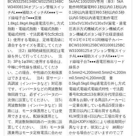
BCW32258134BCW32258134BC
5kAAC100/200V専用〈単3〉5kA
W34008134オプション警報スイッ
動作時間漏電時0.1秒以内0.1秒以内
チAL●●●補助スイッチAX●●●リー
0.1秒以内過電圧時0.5秒以内0.5秒
ド線端子台T●●●質量
以内0.5秒以内過電圧動作電圧
1.8kg1.8kg4.8kg過電流引外し方式
130±5V130±5V130±5V漏電・過電
熱動・電磁式熱動・電磁式熱動・
圧表示方式機械式ボタン機械式ボ
電磁式特性・寸法図番号5□5□6□注
タン機械式ボタン端子仕様逆接続
1）使用する電線は、定格電流値に
可※1可※1可※1同梱端子カバー
適合するサイズを選定してくださ
BCW31008125BCW31008125BC
い。 注2）線間絶縁抵抗測定は電
W31008125オプション警報スイッ
線を外して行ってください。 注
チAL●●●補助スイッチAX●●●リー
3）3Pを1φ3Wに使用する場合は、
ド線端子台T●●●過電圧検出リード
中極に中性線を接続してくださ
線長さ
い。この場合、中性線の欠相保護
0.5mm2×L200mm0.5mm2×L200m
はできません。 注4）雷サージ・
m0.5mm2×L200mm質 量
高調波（インバータなど）対応形
0.5kg0.5kg0.6kg過電流引外し方式
です。インバータなどの周波数制
電磁式電磁式電磁式特性・寸法図
御回路では、必ずインバータの一
番号8□8□8□13在庫区分代理店様に
次側に設置してください。 注5）
在庫をお願いする商品5メーカーに
周波数制御（インバータなど）回
一定量在庫している商品S受注後○
路には、モータ保護用としては使
営業日以内に工場出荷する商品
用できません。配線保護用とし
KLM受注後○日以内に工場出荷する
て、周波数制御回路の一次側に設
商品HJOP※地区により積送期間が
置してください。 注6）モータ保
異なります。状況により 納期が
護兼用はモータ定格電流に合わせ
かかる場合がございますのでご了