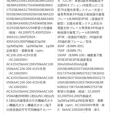
SBJWA315091300ASBJWA33003
カ〈O.C付〉単相3線専用掲載頁寸
SBJWA33009175A45kWSBJWA3
法図90オプション18使用上のご注
1753SBJWA31759350ASBJWA33
意79太陽光発電システム一次送り
503SBJWA33509200ASBJWA320
連系専用単3中性線欠相保護付漏電
03SBJWA32009400ASBJWA3400
ブレーカBJWN型3P3E（逆接続可
3SBJWA34009225A55kWSBJWA
能型）太陽光発電システム対応分
32253SBJWA32259希望小売価格
電盤主幹ブレーカ専用単3中性線欠
〈税抜〉69,200円75,400円250A・
相保護付漏電ブレーカBJWN型
300A151,000円350A・
3P3E（逆接続可能型）JIS協約形
400A163,000円相線式3φ3W、
JIS協約形フレーム／型名
1φ3W3φ3W、1φ3W3φ3W、1φ3W
30AF（BJWN-30S）
定格電圧・遮断容量（sym）
75AF（BJWN-75）
AC100-200-415V共用
100AF（BJWN-100）極数素子数
〈AC100/200V〉
3P3E3P3E3P3E感度電流
AC415V25kAAC200V50kAAC100
30mA30mA30mA品番
V50kAAC100-200-415V共用
20ASBJWN32037340ASBJWN34
〈AC100/200V〉
0317375ASBJWN3753173K30AS
AC415V25kAAC200V50kAAC100
BJWN33037350ASBJWN3503173
V50kAAC100-200-415V共用
100ASBJWN3100373K60ASBJW
〈AC100/200V〉
N3603173K75ASBJWN375373K
AC415V25kAAC200V50kAAC100
希望小売価格〈税抜〉22,400円
V50kA動作時間0.1秒以内0.1秒以内
33,200円43,200円相線式
0.1秒以内漏電表示方式機械式ボタ
1φ3W1φ3W1φ3W定格電圧・遮断
ン機械式ボタン機械式ボタン端子
容量（sym）AC100/200V専用〈単
仕様逆接続可可可同梱端子カバー
3〉5kAAC100/200V専用〈単3〉