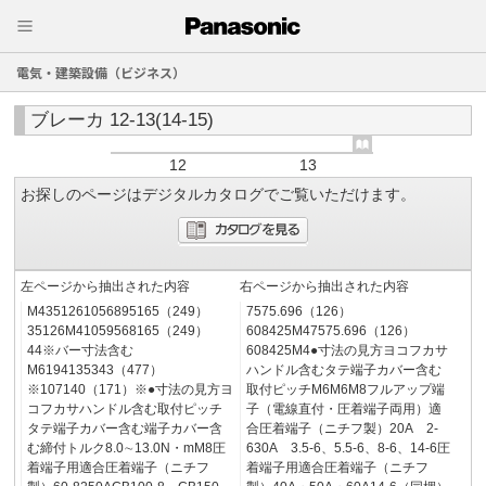
電気・建築設備（ビジネス）
ブレーカ 12-13(14-15)
12
13
お探しのページはデジタルカタログでご覧いただけます。
左ページから抽出された内容
右ページから抽出された内容
M4351261056895165（249）
7575.696（126）
35126M41059568165（249）
608425M47575.696（126）
44※バー寸法含む
608425M4●寸法の見方ヨコフカサ
M6194135343（477）
ハンドル含むタテ端子カバー含む
※107140（171）※●寸法の見方ヨ
取付ピッチM6M6M8フルアップ端
コフカサハンドル含む取付ピッチ
子（電線直付・圧着端子両用）適
タテ端子カバー含む端子カバー含
合圧着端子（ニチフ製）20A 2-
む締付トルク8.0∼13.0N・mM8圧
630A 3.5-6、5.5-6、8-6、14-6圧
着端子用適合圧着端子（ニチフ
着端子用適合圧着端子（ニチフ