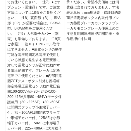
てお使いください。 注7）●はオ
承ください。希望小売価格には消
プション（受注品）です。ご注文
費税は含まれておりません。寸法
方法については18頁をご参照くだ
表示単位：mm用途別・保護目的別
さい。 注8）裏面形（B）、埋込
商品選定表ボックス内取付用ブレ
形（FP）が必要な場合は、BKWA
ーカ盤用ブレーカカンタッチブレ
型、BKWM型をご使用くださ
ーカリモコンブレーカ使用上のご
い。 注9）大形端子カバー（別
注意盤用関連機器押釦開閉器・操
売）も準備しております。〈19頁
作用押釦寸法図
ご参照〉 注10）DINレール取付
はできません。■漏電センサの動作
可能な電圧範囲定格電圧で使用し
ている状態で発生する電圧変動に
対して漏電センサが正常に動作す
る電圧範囲です。ブレーカは定格
電圧でご使用ください。■内部回路
図ZCTテストボタン引外し部増幅
部定格電圧漏電センサ動作電圧範
囲100-200V両用80∼242V100-
200-415V共用80∼484V●モータ保
護兼用（30∼225AF）●30∼60AF
は開閉式フラップ小形端子カバー
付、75∼100AFは開閉式フラップ
中形端子カバー付、125AFは小形
端子カバー付、150AFは中形端子
カバー付、225∼400AFは大形端子