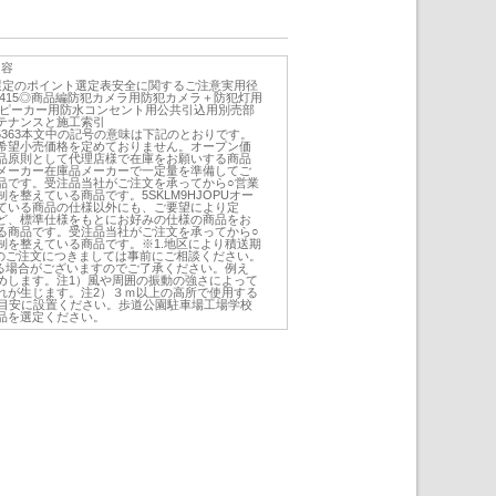
内容
選定のポイント選定表安全に関するご注意実用径
01415◎商品編防犯カメラ用防犯カメラ＋防犯灯用
スピーカー用防水コンセント用公共引込用別売部
テナンスと施工索引
043455363本文中の記号の意味は下記のとおりです。
希望小売価格を定めておりません。オープン価
品原則として代理店様で在庫をお願いする商品
メーカー在庫品メーカーで一定量を準備してご
品です。受注品当社がご注文を承ってから○営業
を整えている商品です。5SKLM9HJOPUオー
ている商品の仕様以外にも、ご要望により定
ど、標準仕様をもとにお好みの仕様の商品をお
る商品です。受注品当社がご注文を承ってから○
制を整えている商品です。※1.地区により積送期
口のご注文につきましては事前にご相談ください。
かる場合がございますのでご了承ください。例え
めします。注1）風や周囲の振動の強さによって
れが生じます。注2）３ｍ以上の高所で使用する
を目安に設置ください。歩道公園駐車場工場学校
品を選定ください。