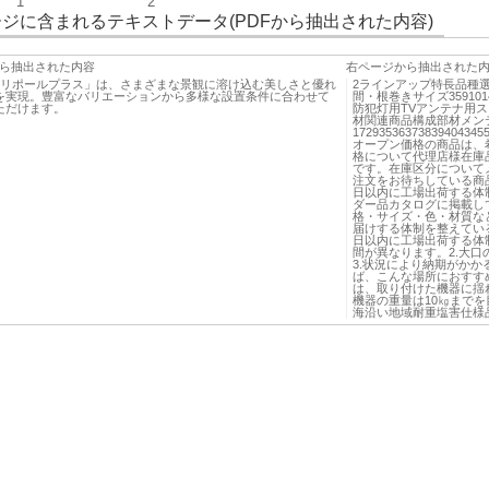
1
2
ジに含まれるテキストデータ(PDFから抽出された内容)
ら抽出された内容
右ページから抽出された
キリポールプラス」は、さまざまな景観に溶け込む美しさと優れ
2ラインアップ特長品種
を実現。豊富なバリエーションから多様な設置条件に合わせて
間・根巻きサイズ3591
ただけます。
防犯灯用TVアンテナ用
材関連商品構成部材メン
172935363738394
オープン価格の商品は、
格について代理店様在庫
です。在庫区分について
注文をお待ちしている商
日以内に工場出荷する体制
ダー品カタログに掲載し
格・サイズ・色・材質な
届けする体制を整えてい
日以内に工場出荷する体
間が異なります。2.大
3.状況により納期がか
ば、こんな場所におすす
は、取り付けた機器に揺
機器の重量は10㎏まで
海沿い地域耐重塩害仕様