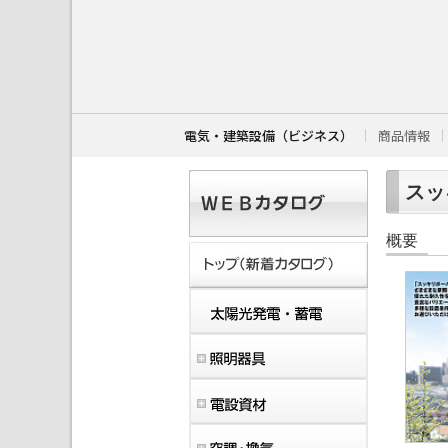
こ
こ
か
ら
本
文
で
す
電気・建築設備（ビジネス）
商品情報
。
スッ
概要