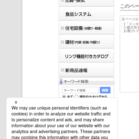
このペー
左ページか
1「スッ
た耐久性
お選びい
マイバインダーは空です。