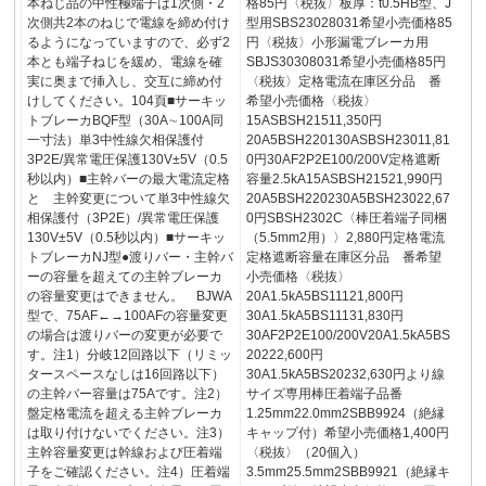
本ねじ品の中性極端子は1次側・2
格85円〈税抜〉板厚：t0.5HB型、J
次側共2本のねじで電線を締め付け
型用SBS23028031希望小売価格85
るようになっていますので、必ず2
円〈税抜〉小形漏電ブレーカ用
本とも端子ねじを緩め、電線を確
SBJS30308031希望小売価格85円
実に奥まで挿入し、交互に締め付
〈税抜〉定格電流在庫区分品 番
けしてください。104頁■サーキッ
希望小売価格〈税抜〉
トブレーカBQF型（30A∼100A同
15ASBSH21511,350円
一寸法）単3中性線欠相保護付
20A5BSH220130ASBSH23011,81
3P2E/異常電圧保護130V±5V（0.5
0円30AF2P2E100/200V定格遮断
秒以内）■主幹バーの最大電流定格
容量2.5kA15ASBSH21521,990円
と 主幹変更について単3中性線欠
20A5BSH220230A5BSH23022,67
相保護付（3P2E）/異常電圧保護
0円SBSH2302C〈棒圧着端子同梱
130V±5V（0.5秒以内）■サーキッ
（5.5mm2用）〉2,880円定格電流
トブレーカNJ型●渡りバー・主幹バ
定格遮断容量在庫区分品 番希望
ーの容量を超えての主幹ブレーカ
小売価格〈税抜〉
の容量変更はできません。 BJWA
20A1.5kA5BS11121,800円
型で、75AF←→100AFの容量変更
30A1.5kA5BS11131,830円
の場合は渡りバーの変更が必要で
30AF2P2E100/200V20A1.5kA5BS
す。注1）分岐12回路以下（リミッ
20222,600円
タースペースなしは16回路以下）
30A1.5kA5BS20232,630円より線
の主幹バー容量は75Aです。注2）
サイズ専用棒圧着端子品番
盤定格電流を超える主幹ブレーカ
1.25mm22.0mm2SBB9924（絶縁
は取り付けないでください。注3）
キャップ付）希望小売価格1,400円
主幹容量変更は幹線および圧着端
〈税抜〉（20個入）
子をご確認ください。注4）圧着端
3.5mm25.5mm2SBB9921（絶縁キ