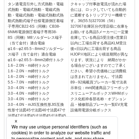
タン過電流引外し方式熱動・電磁
クキャップ付事故電流が流れた場
式熱動・電磁式熱動・電磁式熱
合には、ロックしていても自動的
動・電磁式熱動・電磁式熱動式熱
に遮断するトリップフリー機構で
動式熱動式端子仕様電源側圧着端
す。36(55.5)327036（56）
子専用CB22-6S（同梱）CB38-
327067在庫区分代理店様に在庫を
6NM6電源側圧着端子専用38-
お願いする商品5メーカーに一定量
8S（同梱）M8ソルダーレス端子
在庫している商品S受注後○営業日
（当て金付）適合電線
以内に工場出荷する商品KLM受注
φ1.6∼φ2.65.5∼8mm2ソルダーレ
後○日以内に工場出荷する商品
ス端子（当て金付）適合電線
HJOP※地区により積送期間が異な
φ1.6∼φ2.65.5∼8mm2締付トルク
ります。状況により 納期がかか
1.6∼2.0N・m締付トルク
る場合がございますのでご了承く
1.6∼2.0N・m締付トルク
ださい。希望小売価格には消費税
1.6∼2.0N・m締付トルク
は含まれておりません。寸法図
5.5∼7.0N・m締付トルク
89∼92掲載頁ブレーカ一覧寸法表
3.0∼4.0N・m締付トルク
示単位：mm関連商品フリーボック
3.0∼4.0N・m締付トルク
スリニューアルボックスWHMボッ
3.0∼4.0N・m締付トルク
クス化粧枠各部名称・オプション
3.0∼4.0N・mJIS互換性形JIS互換
品・補修部品ブレーカ一覧EV充電
性形寸法図45寸法図46寸法図47寸
設備用電源分岐ボックス
法図47寸法図45寸法図45寸法図45
寸法図45電源側圧着端子専用5.5-
68-6（同梱）30AM640-60A電源側
圧着端子専用8-614-6（同梱）
CB22-6SM6新※166ブレーカ一覧