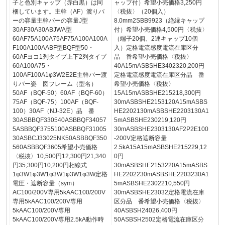
子と色別キャップ（赤白黒）は同
ャップ付）希望小売価格3,250円
梱しています。主幹（AF）渡りバ
〈税抜〉（20個入）
ーの容量主幹バーの容量J型
8.0mm2SBB9923（絶縁キャップ
30AF30A30ABJWA型
付）希望小売価格4,500円〈税抜〉
60AF75A100A75AF75A100A100A
（端子20個、2連キャップ10個
F100A100AABF型BQF型50・
入）定格電流感度電流在庫区分
60AFヨコ1列タイプ上下2列タイプ
品 番希望小売価格〈税抜〉
60A100A75・
40A15mASBSHE3402320,200円
100AF100A1φ3W2E2E主幹バー渡
定格電流感度電流在庫区分品 番
りバー姿 図フレーム（型名）
希望小売価格〈税抜〉
50AF（BQF-50）60AF（BQF-60）
15A15mASBSHE215218,300円
75AF（BQF-75）100AF（BQF-
30mASBSHE2153120A15mASBS
100）30AF（NJ-32E）品 番
HE2202130mASBSHE2203130A1
30ASBBQF330540ASBBQF34057
5mASBSHE230219,120円
5ASBBQF3755100ASBBQF31005
30mASBSHE2303130AF2P2E100
30ASBCJ33025NK50ASBBQF350
-200V定格遮断容量
560ASBBQF3605希望小売価格
2.5kA15A15mASBSHE215229,12
〈税抜〉10,500円12,300円21,340
0円
円35,300円10,200円相線式
30mASBSHE2153220A15mASBS
1φ3W1φ3W1φ3W1φ3W1φ3W定格
HE2202230mASBSHE2203230A1
電圧・遮断容量（sym）
5mASBSHE2302210,550円
AC100/200V専用5kAAC100/200V
30mASBSHE23032定格電流在庫
専用5kAAC100/200V専用
区分品 番希望小売価格〈税抜〉
5kAAC100/200V専用
40ASBSH24026,400円
5kAAC100/200V専用2.5kA動作時
50ASBSH2502定格電流在庫区分