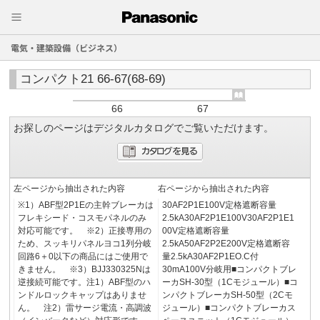
電気・建築設備（ビジネス）
コンパクト21 66-67(68-69)
66
67
お探しのページはデジタルカタログでご覧いただけます。
左ページから抽出された内容
右ページから抽出された内容
※1）ABF型2P1Eの主幹ブレーカは
30AF2P1E100V定格遮断容量
フレキシード・コスモパネルのみ
2.5kA30AF2P1E100V30AF2P1E1
対応可能です。 ※2）正接専用の
00V定格遮断容量
ため、スッキリパネルヨコ1列分岐
2.5kA50AF2P2E200V定格遮断容
回路6＋0以下の商品にはご使用で
量2.5kA30AF2P1EO.C付
きません。 ※3）BJJ330325Nは
30mA100V分岐用■コンパクトブレ
逆接続可能です。注1）ABF型のハ
ーカSH-30型（1Cモジュール）■コ
ンドルロックキャップはありませ
ンパクトブレーカSH-50型（2Cモ
ん。 注2）雷サージ電流・高調波
ジュール）■コンパクトブレーカス