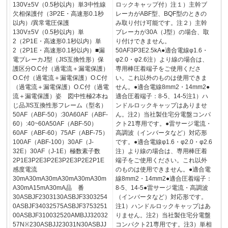
130V±5V（0.5秒以内）単3中性線
ロックキャップ付）注１）主幹ブ
欠相保護付（3P2E・高速形0.1秒
レーカがABF型、BQF型のときの
以内）/異常電圧保護
み取り付け可能です。注２）主幹
130V±5V（0.5秒以内）単
ブレーカが30A（J型）の場合、取
2（2P1E・高速形0.1秒以内）単
り付けできません。
2（2P1E・高速形0.1秒以内）■漏
50AF3P3E2.5kA●適合電線φ1.6・
電ブレーカJ型（JIS互換性形）保
φ2.0・φ2.6注）より線の場合は、
護区分O.C付（過電流＋漏電保護）
専用棒圧着端子をご使用くださ
O.C付（過電流＋漏電保護）O.C付
い。これ以外のものは使用できま
（過電流＋漏電保護）O.C付（過電
せん。●適合電線8mm2・14mm2●
流＋漏電保護）姿 図中性極2本ね
適合圧着端子：8-5、14-5注1）ハ
じ品JIS互換性形フレーム（型名）
ンドルロックキャップはありませ
50AF（ABF-50）:30A60AF（ABF-
ん。注2）当社製住宅分電盤コンパ
60）:40~60A50AF（ABF-50）
クト21専用です。●雷サージ電流・
60AF（ABF-60）75AF（ABF-75）
高調波（インバータなど）対応形
100AF（ABF-100）30AF（J-
です。●適合電線φ1.6・φ2.0・φ2.6
32E）30AF（J-1E）極数素子数
注）より線の場合は、専用棒圧着
2P1E3P2E3P2E3P2E3P2E2P1E
端子をご使用ください。これ以外
感度電流
のものは使用できません。●適合電
30mA30mA30mA30mA30mA30m
線8mm2・14mm2●適合圧着端子：
A30mA15mA30mA品 番
8-5、14-5●雷サージ電流・高調波
30ASBJF2303130ASBJF3303254
（インバータなど）対応形です。
0ASBJF34032575ASBJF3753251
注1）ハンドルロックキャップはあ
00ASBJF310032520AMBJJ32032
りません。注2）当社製住宅分電盤
57N※230ASBJJ23031N30ASBJJ
コンパクト21専用です。注3）単相