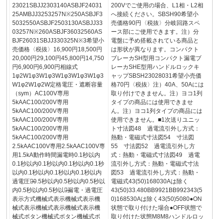
23021SBJJ2303140ASBJF24031
200Vでご使用の場合、L1相・L2相
25AMBJJ3253257N※250ASBJF3
へ接続ください。SBSH90希望小
5032550ASBJF2503130ASBJJ33
売価格90円〈税抜〉分岐回路スペ
03257N※260ASBJF36032560AS
ース部にご使用できます。注）分
BJF26031SBJJ330325N※3希望小
電盤に予め搭載されている商品と
売価格〈税抜〉16,900円18,500円
は形状が異なります。コンパクト
20,000円29,100円45,800円14,750
ブレーカSH型用コンパクト漏電ブ
円6,900円6,900円相線式
レーカSHE型用ハンドルロックキ
1φ2W1φ3W1φ3W1φ3W1φ3W1φ3
ャップSBSH23028031希望小売価
W1φ2W1φ2W定格電圧・遮断容量
格70円〈税抜〉注）40A、50Aには
（sym）AC100V専用
取り付けできません。注）ヨコ1列
5kAAC100/200V専用
タイプの商品には使用できませ
5kAAC100/200V専用
ん。注）ヨコ1列タイプの商品には
5kAAC100/200V専用
使用できません。■1次送りユニッ
5kAAC100/200V専用
ト寸法図48 過電流引外し方式：
5kAAC100/200V専用
熱動・電磁式寸法図54 寸法図
2.5kAAC100V専用2.5kAAC100V専
55 寸法図52 過電流引外し方
用1.5kA動作時間漏電時0.1秒以内
式：熱動・電磁式寸法図49 過電
0.1秒以内0.1秒以内0.1秒以内0.1秒
流引外し方式：熱動・電磁式寸法
以内0.1秒以内0.1秒以内0.1秒以内
図53 過電流引外し方式：熱動・
過電圧時̶0.5秒以内0.5秒以内0.5秒以
電磁式43(50)168030Aは除く
内0.5秒以内0.5秒以内̶̶漏電・過電圧
43(50)33.480BB9921BB992343(5
表示方式機械式表示機械式表示機
0)168530Aは除く43(50)5080●ON
械式表示機械式表示機械式表示機
状態で取り付けた場合●OFF状態で
械式ボタン機械式ボタン機械式ボ
取り付けた状態M8M8ハンドルロッ