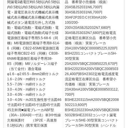
間漏電時̶̶̶̶̶過電圧時0.5秒以内0.5秒以
品 番希望小売価格〈税抜〉
内0.5秒以内0.5秒以内0.5秒以内漏
20A5BJS2031N6,700円
電・過電圧表示方式機械式表示機
30A5BJS3031N6,700円
械式表示機械式表示機械式表示機
30AF2P2EO.C付30mA100-
械式ボタン過電流引外し方式熱
100/200-
動・電磁式熱動・電磁式熱動・電
200V20A5BJS2032N7,680円
磁式熱動・電磁式熱動式端子仕様
30A5BJS3032N7,680円定格電流
電源側圧着端子専用5.5-68-6（同
定格電圧在庫区分品 番希望小売
梱）M6電源側圧着端子専用8-614-
価格〈税抜〉実装ブレーカ
6（同梱）CB22-6SM6電源側圧着
20A100VSBQC000085225,020円
端子専用CB22-6S（同梱）CB38-
BSH2201コンパクトブレーカSH-
6NM6電源側圧着端子専用38-
30型実装
8S（同梱）M8ソルダーレス端子
20A200VSBQC200850225,670円
（当て金付）適合電線
BSH220230A200VSBQC2008503
φ1.6∼φ2.65.5∼8mm2締付トルク
26,400円BSH2302定格電流感度電
1.6∼2.0N・m締付トルク
流定格電圧在庫区分品 番希望小
5.5∼7.0N・m締付トルク
売価格〈税抜〉実装ブレーカ
3.0∼4.0N・m締付トルク
20A30mA100VSBQE0008503112,
3.0∼4.0N・m締付トルク
700円
3.0∼4.0N・mJIS互換性形寸法図46
BSHE2203115mA200VSBQE2008
寸法図45寸法図45寸法図45寸法図
502213,600円
45主幹用■漏電ブレーカABF型
BSHE2202230mA200VSBQE2008
（30A∼100A同一寸法）単3中性線
5032BSHE22032コンパクト漏電
欠相保護付 （3P2E・高速形
ブレーカSHE-30型実装コンパクト
0.1秒以内）/異常電圧保護
ブレーカSH-30型実装（ハンドル