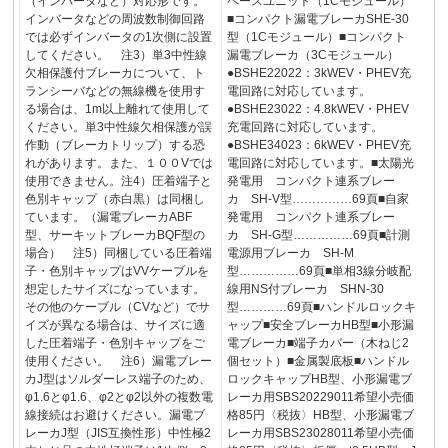
（インバータなど）対応形です。
ペースユニット（1Cモジュール）
インバータなどの周波数制御回路
■コンパクト漏電ブレーカSHE-30
では必ずインバータの1次側に設置
型（1Cモジュール）■コンパクト
してください。 注3）単3中性線
漏電ブレーカ（3Cモジュール）
欠相保護付ブレーカについて、ト
●BSHE22022：3kWEV・PHEV充
ランシーバなどの無線機を使用す
電回路に対応しています。
る場合は、1m以上離れて使用して
●BSHE23022：4.8kWEV・PHEV
ください。単3中性線欠相保護が誤
充電回路に対応しています。
作動（ブレーカトリップ）する恐
●BSHE34023：6kWEV・PHEV充
れがあります。また、１００Vでは
電回路に対応しています。■太陽光
使用できません。注4）圧着端子と
発電用 コンパクト連系ブレー
色別キャップ（赤白黒）は同梱し
カ SH-V型……………69頁■自家
ています。（漏電ブレーカABF
発電用 コンパクト連系ブレー
型、サーキットブレーカBQF型の
カ SH-G型……………69頁■計測
場合） 注5）同梱している圧着端
電源用ブレーカ SH-M
子・色別キャップはVVケーブルを
型……………69頁■単相3線分岐配
想定したサイズになっています。
線用NS付ブレーカ SHN-30
その他のケーブル（CVなど）でサ
型…………69頁■ハンドルロックキ
イズが異なる場合は、サイズに適
ャップ■安全ブレーカHB型■小形漏
した圧着端子・色別キャップをご
電ブレーカ■端子カバー（木ねじ2
使用ください。 注6）漏電ブレー
個セット）■金属製底板■ハンドル
カJ型はソルダーレス端子のため、
ロックキャップHB型、小形漏電ブ
φ1.6とφ1.6、φ2とφ2以外の複数電
レーカ用SBS20229011希望小売価
線接続はお避けください。漏電ブ
格85円〈税抜〉HB型、小形漏電ブ
レーカJ型（JIS互換性形）中性極2
レーカ用SBS23028011希望小売価