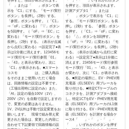
を押すと、項目が表示されます。
「 」･「 」いずれかのボタン
「 」または「 」ボタンで表
を押すと、項目が表示されます。
示を「C1」にする。「モード/実行
計測アダプタ1「 」または
ボタン」を長押し（2秒）する。
「 」ボタンで表示を「C1」に
「参照」ボタンを押す。（「C1」
する。「モード/実行ボタン」を長
⇒「oF」に変わる）「▽」ボタン
押し（2秒）する。「参照」ボタン
を5回押す。（「oF」⇒「EC」に
を押す。（「C1」⇒「oF」に変わ
変わる）「モード/実行ボタン」を
る）「△」ボタンを3回押す。
長押し（2秒）する。（表示が点滅
（「oF」⇒「P2」に変わる）「モ
から点灯に変わる）⇒設定完了●表
ード/実行ボタン」を長押し（2秒）
示は1分後に消えます。123456モ
する。（表示が点滅から点灯に変
ード/実行モード/実行参照「01」
わる）⇒設定完了●表示は1分後に
∼「43」と表示が変わり、次に
消えます。23456モード/実行参照
「C1」が表示される。■スマート
モード/実行「01」∼「43」と表示
コスモ は、ご購入商品
が変わり、次に「C1」が表示され
をそのままご使用いただく場合
る。■所定の場所に、EV・PHEV用
は、回路情報の設定は不要です。
充電器（ELSEEV）用ブレーカを
（工場出荷時に設定のみ）また、
取り付ける。■特定CTケーブルの
「At」設定の場合100V（1V）、
コネクタを、計測アダプタへ接続
200V（2V）を自動で設定しますの
し、特定1CTをEV・PHEV用充電
で、変更の必要はありません。
器（ELSEEV）用ブレーカのL1側
1V、2V以外は手動で設定変更をお
に取り付ける。EV・PHEV用充電
願いします。 現場で組み替え変
器（ELSEEV）を計測する場合ケ
更された場合は、変更した内容に
ース4「 」･「 」･「 」･
合わせて下記要領で回路情報の設
「 」いずれかのボタンを押す