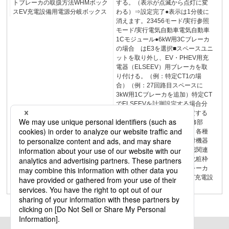
トブレーカの取扱方法WHMボック
する。（表示が点滅から点灯に変
スEV充電設備用電源分岐ボックス
わる）⇒設定完了●表示は1分後に
消えます。23456モード/実行参照
モード/実行電気自動車電気自動車
1Cモジュール●6kW用3Cブレーカ
の場合 はE3を選択■スペースユニ
ットを取り外し、EV・PHEV用充
電器（ELSEEV）用ブレーカを取
り付ける。（例：特定CT1の場
合）（例：27回路目スペースに
3kW用1Cブレーカを追加）特定CT
でELSEEVを計測設定する場合分
岐回路でELSEEVを計測設定する
場合99設定例各部名称・補修部
品・オプション品施工手順・各種
設定フリーボックス収納取付機器
一覧フリーボックス異常確認関連
商品リニューアルボックス化粧枠
ブレーカ一覧コンパクトブレーカ
の取扱方法WHMボックスEV充電設
備用電源分岐ボックス