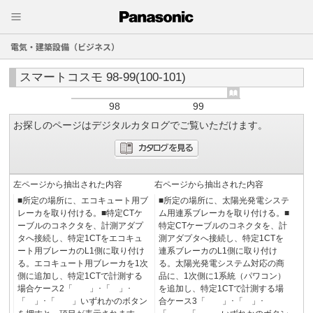
電気・建築設備（ビジネス）
スマートコスモ 98-99(100-101)
98
99
お探しのページはデジタルカタログでご覧いただけます。
左ページから抽出された内容
右ページから抽出された内容
■所定の場所に、エコキュート用ブ
■所定の場所に、太陽光発電システ
レーカを取り付ける。■特定CTケ
ム用連系ブレーカを取り付ける。■
ーブルのコネクタを、計測アダプ
特定CTケーブルのコネクタを、計
タへ接続し、特定1CTをエコキュ
測アダプタへ接続し、特定1CTを
ート用ブレーカのL1側に取り付け
連系ブレーカのL1側に取り付け
る。エコキュート用ブレーカを1次
る。太陽光発電システム対応の商
側に追加し、特定1CTで計測する
品に、1次側に1系統（パワコン）
場合ケース2「 」･「 」･
を追加し、特定1CTで計測する場
「 」･「 」いずれかのボタン
合ケース3「 」･「 」･