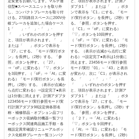
定変更をお願いします。マルチ通
と、項目が表示されます。計測ア
信型■スペースユニットを取り外
ダプタ1「 」または「 」ボタ
し、コンパクトブレーカを取り付
ンで表示を「C1」にする。「モー
ける。27回路目スペースに200V分
ド/実行ボタン」を長押し（2秒）す
岐ブレーカを追加した場合ケース
る。「参照」ボタンを押す。
1「 」･「 」･「 」･
（「C1」⇒「oF」に変わる）
「 」いずれかのボタンを押す
「▽」ボタンを10回押す。
と、項目が表示されます。「 」
（「oF」⇒「EV」に変わる）「モ
または「 」ボタンで表示を
ード/実行ボタン」を長押し（2秒）
「27」にする。「モード/実行ボタ
する。（表示が点滅から点灯に変
ン」を長押し（2秒）する。「参
わる）⇒設定完了●表示は1分後に
照」ボタンを押す。（「27」
消えます。23456モード/実行参照
⇒「oF」に変わる）「▽」ボタン
モード/実行「01」∼「43」と表示
を3回押す。（「oF」⇒「At」に変
が変わり、次に「C1」が表示され
わる）「モード/実行ボタン」を長
る。「 」･「 」･「 」･
押し（2秒）する。（表示が点滅か
「 」いずれかのボタンを押す
ら点灯に変わる）⇒設定完了●表示
と、項目が表示されます。計測ア
は1分後に消えます。計測アダプタ
ダプタ1「 」または「 」ボタ
123456モード/実行参照モード/実
ンで表示を「27」にする。「モー
行計測アダプタ98設定例各部名
ド/実行ボタン」を長押し（2秒）す
称・補修部品・オプション品フリ
る。「参照」ボタンを押す。
ーボックス収納取付機器一覧フリ
（「２７」⇒「At」に変わる）
ーボックス関連商品施工手順・各
「▽」ボタンを９回押す。
種設定異常確認リニューアルボッ
（「At」⇒「E1」に変わる）「モ
クス化粧枠ブレーカ一覧コンパク
ード/実行ボタン」を長押し（2秒）