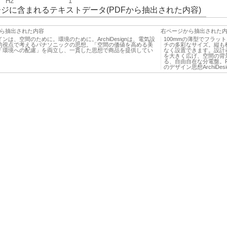
H2
1
ジに含まれるテキストデータ(PDFから抽出された内容)
ら抽出された内容
右ページから抽出された
ンは、空間のために。環境のために。ArchiDesignは、電気設
100mmの薄型でフラッ
的視点で考えるパナソニックの思想。「空間の価値を高める美
チの多彩なサイズ。縦も
「環境への配慮」を両立し、一貫した思想で商品を提供してい
なく設置できます。設計
を大きく広げ、空間の背
る、自由自在な分電盤。FL
のデザイン思想ArchiD