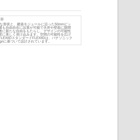
内容
トな形状と、建築モジュールに沿った50mmピッ
横も自由自在に設置が可能で天井や壁面に隙間
者に新たな自由をもたらし、デザインの可能性
景に美しく溶け込みます。空間の可能性を広げ
EXIIDスタンダードFLEXIIDは、パナソニック
esignに基づいて設計されています。