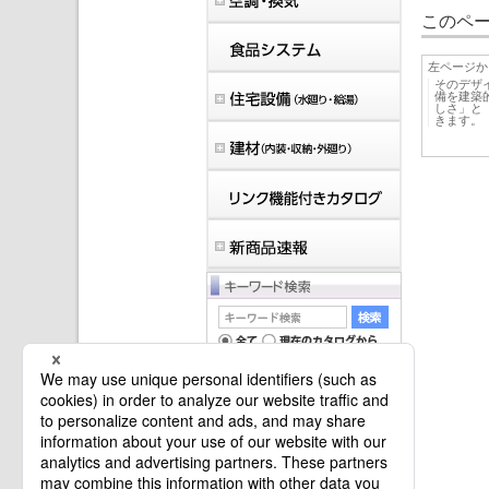
このペー
左ページか
そのデザイ
備を建築
しさ」と
きます。
マイバインダーは空です。