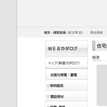
こ
こ
か
ら
本
文
で
す
電気・建築設備（ビジネス）
商品情報
。
住宅分
概要