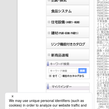
2P1E20A2
6006□22+
6507□26+
6507□30+
7008□34+
7509□3
1次送り
子実装数：
イトマン
より上下に
は全回路可
2）盤定
引込口開
着端子と
否は81
閉器につ
レーカの
コンディ
路数＋回
抜〉ヨコ
2P1E20A
6006□22+
6507□26+
6507□30+
7008□34+
7509□3
応1次送
端子実装数
ワイトマ
により上下
えは全回路
注2）盤
3）引込
の圧着端
載可否は
マイバインダーは空です。
アース端子
BSH22
BSH22
（BSHE
（M6）50