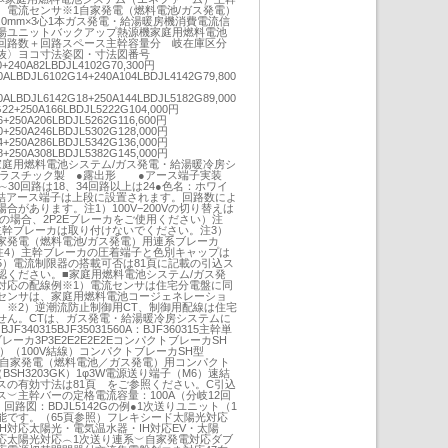
）電流センサ※1自家発電（燃料電池/ガス発電）
.0mm×3心1本ガス発電・給湯暖房機消費電流信
湯ユニットバックアップ熱源機家庭用燃料電池
回路数＋回路スペース主幹容量分 岐在庫区分
抜〉ヨコ寸法姿図・寸法図番号
0+240A82LBDJL4102G70,300円
0ALBDJL6102G14+240A104LBDJL4142G79,800
0ALBDJL6142G18+250A144LBDJL5182G89,000
22+250A166LBDJL5222G104,000円
6+250A206LBDJL5262G116,600円
0+250A246LBDJL5302G128,000円
4+250A286LBDJL5342G136,000円
8+250A308LBDJL5382G145,000円
382G家庭用燃料電池システム/ガス発電・給湯暖冷房シ
プラスチック製 ●露出形 ●アース端子実装
2∼30回路は18、34回路以上は24●色名：ホワイ
速結アース端子は上段に設置されます。回路数によ
合があります。注1）100V−200Vの切り替えは
Vの場合、2P2Eブレーカをご使用ください）注
主幹ブレーカは取り付けないでください。注3）
家発電（燃料電池/ガス発電）用連系ブレーカ
注4）主幹ブレーカの圧着端子と色別キャップは
5）電流制限器の搭載可否は81頁に記載の引込ス
認ください。■家庭用燃料電池システム/ガス発
対応の配線例※1）電流センサは住宅分電盤に同
センサは、家庭用燃料電池コージェネレーショ
。※2）逆潮流防止制御用CT、制御用配線は住宅
せん。CTは、ガス発電・給湯暖冷房システムに
F340315BJF35031560A：BJF360315主幹単
ーカ3P3E2E2E2E2EコンパクトブレーカSH
202）（100V結線）コンパクトブレーカSH型
201）自家発電（燃料電池／ガス発電）用コンパクト
BSH3203GK）1φ3W電源送り端子（M6）速結
スの有効寸法は81頁 をご参照ください。C引込
︶主幹バーの定格電流容量：100A（分岐12回
回路図：BDJL5142Gの例●1次送りユニット（1
能です。（65頁参照）フレキシード太陽光対応
H対応太陽光・電気温水器・IH対応EV・太陽
対応太陽光対応︵1次送り連系︶自家発電対応ダブ