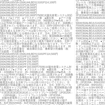
P2E20A100V18+150A144LBDYL5181P114,100円
ブレーカ（逆接続可能型
150A166LBDYL5221P126,500円
用連系ブレーカ電源線φ2
160A206LBDYL6261P138,000円
号線燃料電池ユニット貯
160A246LBDYL6301P159,000円
コージェネレーション機
160A286LBDYL6341P169,400円
品 番希望小売価格〈税
8+160A308LBDYL6381P182,000円7509□太陽光発電システム対応
2P1E20A2P2E20A100V1
連系タイプ●ドア付 ●プラスチック製 ●露出形 ●アース端
4503□50ALBDJL5102G6
22回路以下は12、26∼34回路は18、38回路は24●色名：ホワ
円
セル記号N9.3※速結アース端子は上段に設置されます。回路数に
5004□50ALBDJL5142G6
設置されている場合があります。注1）100V-200Vの切り替え
円5505□60ALBDJL6182G
能です。（200Vの場合、2P2Eブレーカをご使用ください）注
5505□60ALBDJL6222G2
格電流を超える主幹ブレーカは取り付けないでください。注3）
6006□60ALBDJL6262G3
閉器が別途必要になる場合があります。注4）主幹ブレーカの圧
6507□60ALBDJL6302G3
色別キャップは同梱しておりません。注5）電流制限器の搭載可
6507□60ALBDJL6342G3
頁に記載の引込スペースの有効寸法をご確認ください。■引込口開
7008□60ALBDJL6
いて太陽光発電システムを1次送り連系で接続する場合、主幹ブ
ステム対応●ドア付 ●
上位に引込口装置が別途必要になる場合があります。※パワー
数：18回路以下は12、2
ショナによっては、接続箱を必要としない場合があります。回
トマンセル記号N9.3※
路スペース主幹容量分 岐在庫区分品 番希望小売価格〈税
り上下に設置されている場
寸法姿図・寸法図番号
全回路可能です。（200
2P2E20A100V18+150A144LBDYL5181PF114,500円
2）盤定格電流を超える
150A166LBDYL5221PF127,000円
上記回路数とは別に、自
160A206LBDYL6261PF139,000円
20Aを搭載しています。
160A246LBDYL6301PF159,700円
同梱しておりません。注
160A286LBDYL6341PF170,000円
ペースの有効寸法をご確
8+160A308LBDYL6381PF183,000円7509□太陽光発電システム対
電・給湯暖冷房システム
り連系タイプ●ドア付 ●プラスチック製 ●露出形 ●アース
梱されていません。電流
：22回路以下は12、26∼34回路は18、38回路は24●色名：ホ
ンシステムに含まれます
ンセル記号N9.3※速結アース端子は上段に設置されます。回路数
分電盤に同梱されていま
に設置されている場合があります。注1）100V-200Vの切り替
含まれます。40A：50A：BJ
可能です。（200Vの場合、2P2Eブレーカをご使用ください）
3中性線欠相保護付漏電ブレ
定格電流を超える主幹ブレーカは取り付けないでください。注
型（2P2E20A：BSH2
口開閉器が別途必要になる場合があります。注4）主幹ブレーカ
（2P1E20A：BSH2
子と色別キャップは同梱しておりません。注5）電流制限器の搭
連系ブレーカSH-50G型（
81頁に記載の引込スペースの有効寸法をご確認ください。速結
アース端子※引込スペー
※2E2E2E2E2E2E2E2EコンパクトブレーカSH型（2P2E20A：
スペース︵フリースペース
02）（100V結線）コンパクトブレーカSH型（2P1E20A：
路の主幹バー容量は75A）
01）太陽光発電用コンパクト連系漏電ブレーカSHE-50V型
回路のみ）現場で増設可
33033）主幹バーの定格電流容量：100A端子台電源送り端子
太陽光・エコキュート・I
A：BJF35032560A：BJF360325主幹単3中性線欠相保護付漏電
光・エコキュート・IH