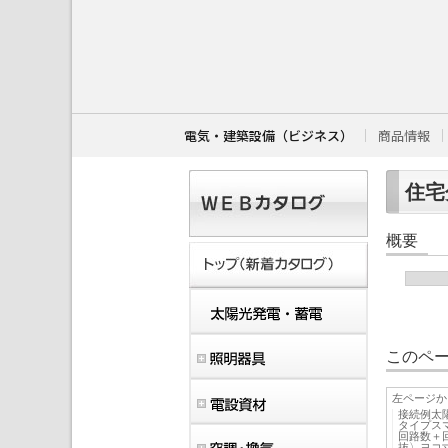
こ
こ
か
ら
本
文
で
す
電気・建築設備（ビジネス）
商品情報
。
住宅分
概要
このペー
左ページか
接続例太
タイプス
回路数＋
抜〉ヨコ