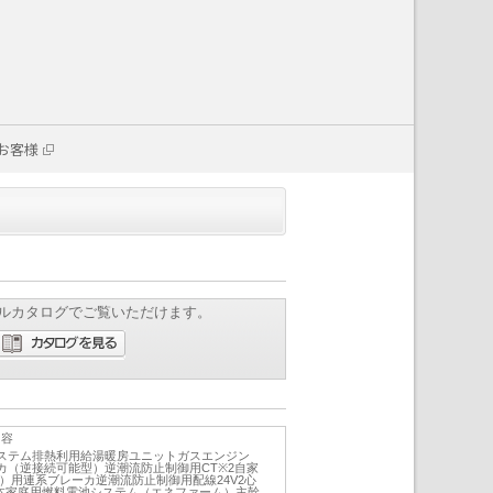
お客様
ルカタログでご覧いただけます。
内容
ステム排熱利用給湯暖房ユニットガスエンジン
カ（逆接続可能型）逆潮流防止制御用CT※2自家
）用連系ブレーカ逆潮流防止制御用配線24V2心
3心1本家庭用燃料電池システム（エネファーム）主幹