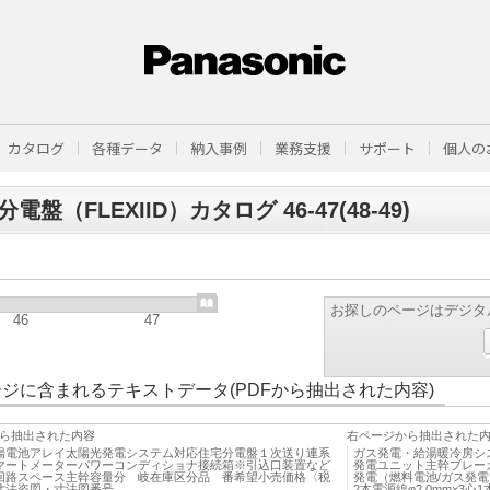
カタログ
各種データ
納入事例
業務支援
サポート
個人の
電盤（FLEXIID）カタログ 46-47(48-49)
お探しのページはデジタ
46
47
ジに含まれるテキストデータ(PDFから抽出された内容)
ら抽出された内容
右ページから抽出された
陽電池アレイ太陽光発電システム対応住宅分電盤１次送り連系
ガス発電・給湯暖冷房シ
マートメーターパワーコンディショナ接続箱※引込口装置など
発電ユニット主幹ブレー
回路スペース主幹容量分 岐在庫区分品 番希望小売価格〈税
発電（燃料電池/ガス発電
寸法姿図・寸法図番号
2本電源線φ2.0mm×