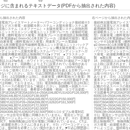
48
49
ジに含まれるテキストデータ(PDFから抽出された内容)
ら抽出された内容
右ページから抽出された
陽電池アレイスマートメーターパワーコンディショナ接続箱※3
接続例太陽電池アレイス
置などガス発電・給湯暖冷房システム＋太陽光発電システム家
引込口装置などガス発電
電池システム（エネファーム）＋太陽光発電システム排熱利用
庭用燃料電池システム（
ユニットガスエンジン発電ユニット主幹ブレーカ（逆接続可能
給湯暖房ユニットガスエ
発電（燃料電池/ガス発電）用連系ブレーカ逆潮流防止制御用配
型）自家発電（燃料電池
心2本電源線φ2.0mm×3心1本主幹ブレーカ（逆接続可能型）電流
線24V2心2本電源線φ2
1自家発電（燃料電池/ガス発電）用連系ブレーカ電源線
センサ※1自家発電（燃
m×3心1本消費電流信号線燃料電池ユニット貯湯ユニットバックア
φ2.0mm×3心1本消
機家庭用燃料電池コージェネレーション機太陽光発電システム
ップ熱源機家庭用燃料電
ンディショナへ太陽光発電システムパワーコンディショナへガ
パワーコンディショナへ
給湯暖房機逆潮流防止制御用CT※2●ドア付 ●プラスチック
ス発電・給湯暖房機逆潮流
形 ●アース端子実装数：18回路以下は12、22∼30回路は
製 ●露出形 ●アース端
回路以上は24●色名：ホワイトマンセル記号N9.3※速結アース端子
18、34回路以上は24●
設置されます。回路数により上下に設置されている場合があり
は上段に設置されます。
）100V-200Vの切り替えは全回路可能です。（200Vの場合、
ます。注1）100V-20
ブレーカをご使用ください）注2）盤定格電流を超える主幹ブレーカ
2P2Eブレーカをご使用
けないでください。注3）引込口開閉器が別途必要になる場合が
は取り付けないでくださ
。注4）上記回路数とは別に、自家発電（燃料電池/ガス発電）用
あります。注4）上記回
ーカ20Aを搭載しています。注5）主幹ブレーカの圧着端子と色
連系ブレーカ20Aを搭載
プは同梱しておりません。注6）電流制限器の搭載可否は81頁に
別キャップは同梱してお
込スペースの有効寸法をご確認ください。回路数＋回路スペー
記載の引込スペースの有
量分 岐在庫区分品 番希望小売価格〈税抜〉ヨコ寸法姿図・
ス主幹容量分 岐在庫区
1E20A2P2E20A100V14+250A104LBDYL5142GP126,000円
寸法図番号2P1E20A2P2E20
+250A144LBDYL5182GP138,000円
6006□18+250A144LBDY
ASBDYL6182GP22+250A166LBDYL5222GP150,000円
6507□60ASBDYL6182GP
ASBDYL6222GP26+260A206LBDYL6262GP161,500円
6507□60ASBDYL6222GP
+260A246LBDYL6302GP172,000円
7008□30+260A246LBDY
+260A286LBDYL6342GP182,000円
7509□34+260A286LBDY
8+260A308LBDYL6382GP192,500円800１□０ダブル発電対応
7509□38+260A308LB
流センサは住宅分電盤に同梱されていません。電流センサは、家
※1）電流センサは住宅
電池コージェネレーションシステムに含まれます。※2）逆潮流
庭用燃料電池コージェネ
用CT、制御用配線は住宅分電盤に同梱されていません。CTは、
防止制御用CT、制御用
・給湯暖冷房システムに含まれます。※3）パワーコンディショ
ガス発電・給湯暖冷房シ
ては、接続箱を必要としない場合があります。■引込口開閉器に
ナによっては、接続箱を