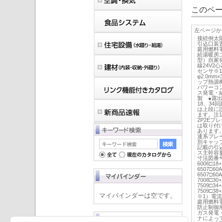
このペー
左ページか
接続例太
引込口装
庭用燃料
給湯暖房
型）自家
線24V2
センサ※
φ2.0m
ップ熱源
パワーコ
ス発電・
製 ●露出
18、34
は上段に
ます。注1
2P2E
は取り付
あります
連系ブレ
別キャッ
記載の引
ス主幹容
寸法図番号2P
6006□18
6507□60
6507□60
7008□30
7509□34
7509□3
マイバインダーは空です。
※1）電
庭用燃料
防止制御
ガス発電
ナによっ