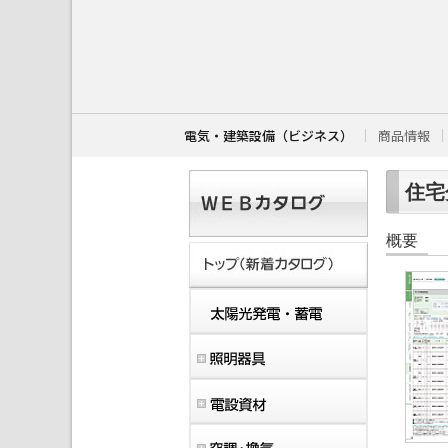
こ
こ
か
ら
本
文
で
す
電気・建築設備（ビジネス）
商品情報
。
住宅分
概要