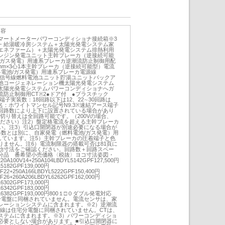
内容
マートメーターパワーコンディショナ接続箱※3
・給湯暖冷房システム＋太陽光発電システム家
エネファーム）＋太陽光発電システム排熱利用
ンジン発電ユニット主幹ブレーカ（逆接続可能
/ガス発電）用連系ブレーカ逆潮流防止制御用配
.0mm×3心1本主幹ブレーカ（逆接続可能型）電流
料電池/ガス発電）用連系ブレーカ電源線
費電流信号線燃料電池ユニット貯湯ユニットバックア
池コージェネレーション機太陽光発電システム
太陽光発電システムパワーコンディショナへガ
防止制御用CT※2●ドア付 ●プラスチック
子実装数：18回路以下は12、22∼30回路は
色名：ホワイトマンセル記号N9.3※速結アース端子
回路数により上下に設置されている場合があり
0Vの切り替えは全回路可能です。（200Vの場合、
ください）注2）盤定格電流を超える主幹ブレーカ
い。注3）引込口開閉器が別途必要になる場合が
路数とは別に、自家発電（燃料電池/ガス発電）用
しています。注5）主幹ブレーカの圧着端子と色
りません。注6）電流制限器の搭載可否は81頁に
効寸法をご確認ください。回路数＋回路スペー
分品 番希望小売価格〈税抜〉ヨコ寸法姿図・
A100V14+250A104LBDYL5142GPF127,500円
L5182GPF139,000円
F22+250A166LBDYL5222GPF150,400円
F26+260A206LBDYL6262GPF162,000円
L6302GPF173,000円
L6342GPF183,000円
DYL6382GPF193,000円800１□０ダブル発電対応
分電盤に同梱されていません。電流センサは、家
レーションシステムに含まれます。※2）逆潮流
配線は住宅分電盤に同梱されていません。CTは、
ステムに含まれます。※3）パワーコンディショ
必要としない場合があります。■引込口開閉器に