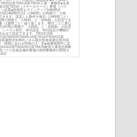
頁TB2022頁TB4519頁TB31K工場・事務所●生産
19頁TB31K（スチールケース）農電（ハウ
ン設置●防雨型もラインアップ24時間式
71N22頁24時間式1日（24時間）の周期で「入時
できます。設定した動作を毎日（24時間ごと）
週間の周期で「入時刻」と「切時刻」が設定でき
週（1週間ごと）繰り返します。曜日ごとに異な
式1年間の周期で「入時刻」と「切時刻」が設定
、シーズン対応、休日設定、特日設定の機能が
わせて設定できます。TB31K19頁
21頁TB262NTB292L16頁TB163TB16415頁
TB2416頁週間式年間式パネル取付型単体露出型20頁
の曜日・時間に合わせ照明の入・切●就業時間中に定
61N16頁TB262N21頁TB47K耐突入電流仕様耐
照ハウス生産設備作業場の照明事務所の照明オ
2N2