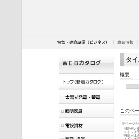
こ
こ
か
ら
本
文
で
す
電気・建築設備（ビジネス）
商品情報
。
タイム
概要
このペー
左ページか
用途例と
スイッチ
明使用上
スイッチ新