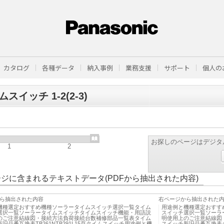
カタログ
各種データ
納入事例
業務支援
サポート
個人の
スイッチ 1-2(2-3)
お探しのページはデジタ
1
2
ジに含まれるテキストデータ(PDFから抽出された内容)
ら抽出された内容
右ページから抽出された
機種選定おすすめ機種ソーラータイムスイッチ選択一覧タイム
用途例と機種選定おすす
選択一覧ソーラータイムスイッチタイムスイッチ機能・用語説
スイッチ選択一覧ソーラ
のご注意結線図・接続方法負荷接続台数補修部品一覧表タイム
明使用上のご注意結線図
旧品番互換表TB261NTB291L15頁タイムスイッチ用途例と機
スイッチ新旧品番互換表