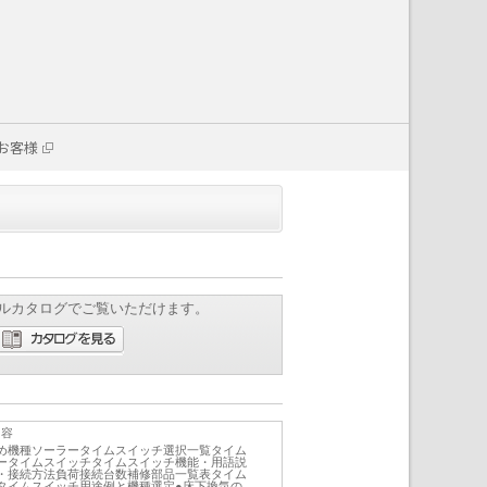
お客様
ルカタログでご覧いただけます。
内容
め機種ソーラータイムスイッチ選択一覧タイム
ータイムスイッチタイムスイッチ機能・用語説
・接続方法負荷接続台数補修部品一覧表タイム
タイムスイッチ用途例と機種選定●床下換気の