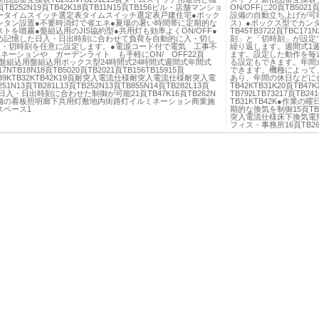
TB252N19頁TB42K18頁TB11N15頁TB156ビル・店舗マンショ
ON/OFFに20頁TB5021
ータイムスイッチ選定表タイムスイッチ選定表戸建住宅●ボック
設備の自動立ち上げが可能
ンタン設置●不要時消灯で省エネ●夏場の暑い時間帯に定期的な
ス）●ボックス型でカンタ
トを噴霧●盤組込用のJIS協約型●共用灯も効率よくON/OFF●
TB45TB3722頁TBC1
め記憶した日入・日出時刻に合わせて負荷を自動的に入・切し
刻」と「切時刻」が設定
入・切時刻を任意に設定します。●電源コード付で電気 工事不
繰り返します。週間式1
ネーションや ガーデンライト も手軽にON/ OFF22頁
ます。設定した動作を毎
1N盤組込用盤組込用ボックス型24時間式24時間式週間式年間式
る設定もできます。年間
17NTB18N18頁TB5020頁TB2021頁TB156TB15915頁
できます。機種によって
TB39KTB32KTB42K19頁耐突入電流仕様耐突入電流仕様耐突入電
あり、年間の休日などに合
1N13頁TB281L13頁TB252N13頁TB855N14頁TB282L13頁
TB42KTB31K20頁TB47K
N●日入・日出時刻に合わせた制御が可能21頁TB47K16頁TB262N
TB792LTB73217頁
舗の看板照明廊下共用灯敷地内街路灯イルミネーション商業施
TB31KTB42K●作業
スペース1
期的な換気を制御15頁TB2
突入電流仕様床下換気電
フィス・事務所16頁TB26