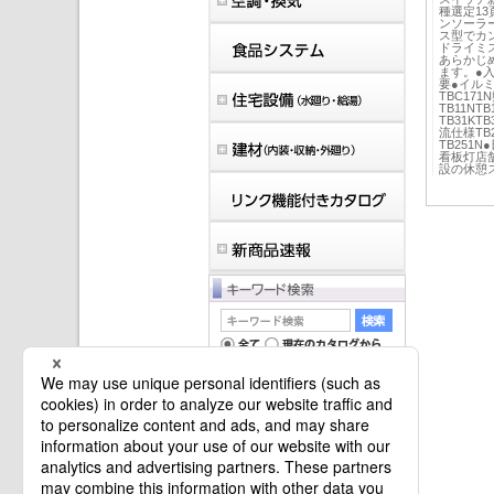
種選定13頁
ンソーラ
ス型でカ
ドライミス
あらかじ
ます。●
要●イルミ
TBC17
TB11NTB
TB31K
流仕様TB25
TB251
看板灯店
設の休憩
マイバインダーは空です。