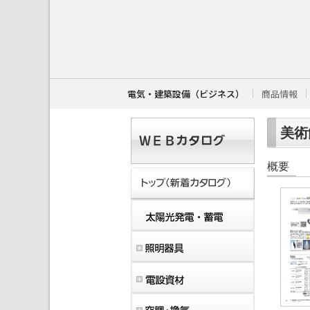
こ
こ
か
ら
本
文
で
す
電気・建築設備（ビジネス）
商品情報
。
美術
概要