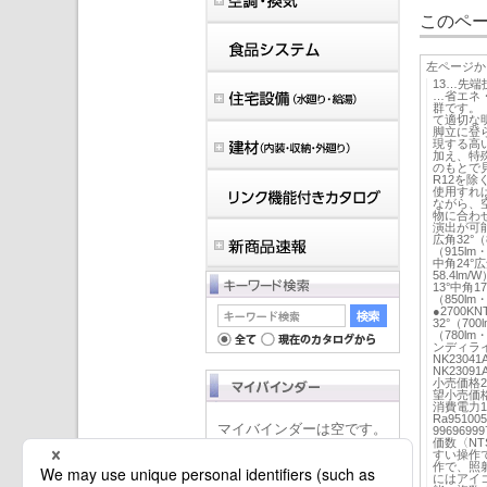
このペー
左ページか
13…先
…省エネ
群です。
て適切な明
脚立に登
現する高い
加え、特
のもとで見
R12を除
使用すれば
ながら、
物に合わ
演出が可能。
広角32°（8
（915lm・
中角24°広角
58.4lm/
13°中角17
（850lm・
●2700K
32°（700
（780lm
ンディライ
NK2304
NK2309
小売価格22
望小売価格5
消費電力1
Ra95100
マイバインダーは空です。
996969
価数〈NT
すい操作
作で、照
にはアイ