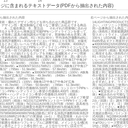
13
14
ジに含まれるテキストデータ(PDFから抽出された内容)
ら抽出された内容
右ページから抽出された
端技術・優れたデザイン性などを持ち合わせた商品群です。
14LIGHTINGPROD
・デザイン性・配光制御など様々なご要望にお応えできる商品
さい。パナソニック照明
 A…工場在庫品 B…受注品 それぞれの照射物に合わせ
同一品番商品でも商品ご
るさを手元から簡単設定可能PiPitハンディライコンを使って、
高い演色性と照射範囲調
らず簡単に器具の個別調光が可能です。照射物の色を忠実に再
型スポットライト。LEd
演色性の光（Ra95、R1～R15≧90※）平均演色評価数Ra95に
100％］LED内蔵・電源
殊演色評価数R1～R15の全てにおいて90以上※を実現。太陽光
Ra95埋込ダクト用直付
るときに近いレベルで色を再現します。※3500K、4000Kの
●4000KNNQ32041BNNQ
く明るめ暗めほどほどPiPitハンディライコンPiPitライコンなどを
NNQ32043ANNQ32047
、器具一括での調光も可能です。PiPitライコン中心光度を高め
122,000円（税抜）配
空間づくりの妨げとなるグレアを大幅に低減配光イメージ照射
に再現する高い演色性の
せて器具個別に無線調光。簡単に配光も調整でき、思い通りの
R1～R15の全てにおい
●4000KNTS01516WRZ1（100V）A狭角13°中角17°中角24°
いレベルで色を再現します。
20lm・53.5lm/W）（910lm・59.4lm/W）（920lm・60.1lm/W）
10050R1R2R3R4R5R6R7R
59.8lm/W）●3500KNTS01517WRZ1（100V）A狭角13°中角17°
96.798.099.198.598.6
32°（795lm・51.9lm/W）（885lm・57.8lm/W）（895lm・
る特殊演色評価数特殊演色
W）（890lm・58.1lm/W）●3000KNTS01518WRZ1（100V）A狭角
装置と同じ電源系統に接
°中角24°広角32°（755lm・49.3lm/W）（840lm・54.9lm/W）
作が発生するおそれがあ
55.5lm/W）（845lm・55.2lm/W）
いる配線ダクトに安定化ボ
NTS01519WRZ1（100V）B狭角13°中角17°中角24°広角
おすすめします。ライトマ
lm・45.7lm/W）（775lm・50.6lm/W）（785lm・51.3lm/W）
用）NQ20346をご使
・50.9lm/W）希望小売価格55,500円（税抜）コントローラPiPitハ
の場合は、出力回路ごと
コンPiPitハンディライコン希望小売価格6,400円（税抜）
い。■安定化ボックス（別売
1APiPit＋ハンディライコン希望小売価格15,600円（税抜）
抜）■組み合わせ可能な
1APiPit＋コントローラ100PiPit＋セパレートセルコンAタイプ希望
（LED用）NQ20346
,200円（税抜）NQ23171ZAPiPitコントローラPiPitライコン希
2台／回路）注）調光下
1,600円（税抜）NQ23111A150形J12V75形（50W）器具相当
べて上がります。注）消
5.3W従来品現行品輝度分布図平均輝度約80％削減高演色
行ってください。■適合
5090R1R2R3R4R5R6R7R8R9R10R11R12R13R14R1598Ra959
ェース・LED電球用NQL1
997979896989490989799各試験色に対する演色評価数特殊演色評
大接続台数4台／1インタ
S01518WRZ1中角17°の実測値（n=1）〉埋込型簡単・わかりや
式4回路］NQ28841KA
で狭角から広角まで自由に配光を調整可能灯具先端部の回転操
NQ28861KA希望小売価
射範囲を簡単かつフレキシブルに調整可能。メインとなる4配光
※●FDUシリーズ壁据
コン表示とクリック感を持たせ、より分かりやすい設定が可
14台／回路）●WDUシ