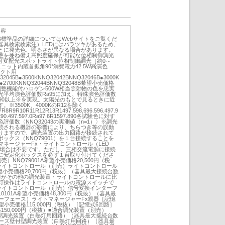
内容
UCTS標準品の詳細についてはWebサイトをご覧くだ
器具検索検索注）LEDにはバラツキがあるため、
とに発光色、明るさが異なる場合があります。
整を兼ね備え高照度確保が可能な位相制御調光
i可変配光スポットライト位相制御調光［約0～
ユニット内蔵首振角90°消費電力42.5W高演色
ダクト用
32045B●3500KNNQ32042BNNQ32046B●3000K
A●2700KNNQ32044BNNQ32048B希望小売価格
光調整機能付ハロゲン500W相当照射物の色を忠実
光平均演色評価数Ra95に加え、特殊演色評価数
て90以上※を実現。太陽光のもとで見るときに近
※3500K、4000KのR12を除く
8R9R10R11R12R13R1497.598.696.596.497.9
94.290.497.597.0Ra97.6R1597.890各試験色に対す
評価数〈NNQ32043の実測値（n=1）〉※調光
続される機器の影響により、ちらつき等の誤動
りますので、調光装置の出力回路が接続されて
ックス（NNQ79001）を１台接続することを
ネージャーFx・ライトコントロール（LED
用の場合は不要です。ただし、三相交流電源に接続
に安定化ボックスを必ず１台取り付けてくださ
）NNQ79001A希望小売価格20,500円（税
ライトコントロール（別売）ライトコントロール
A希望小売価格20,700円（税抜）（器具最大接続台数
限がその他の調光装置・ライトコントロールに比
灯操作はライトコントロールの電源スイッチで
ライトコントロール（別売）信号変換インターフ
0101A希望小売価格48,300円（税抜）（器具最
ーフェース）ライトマネージャーFx親器［記憶
希望小売価格115,000円（税抜）［記憶式6回路］
格150,000円（税抜）■適合調光装置（別売）
置型調光装置（白熱灯用回路）（器具最大接続台数
リーズ壁付型調光装置（白熱灯用回路）（器具最