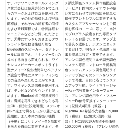
す。パナソニックホールディング
チ調光調色システム操作画面設定
ス株式会社は使用許諾の下でこれ
サービス］館内のレイアウトや使
らのマークおよびロゴを使用して
い方に合わせて照明演出を簡単な
います。その他の商標および登録
操作でフレキシブルに変更できる
商標は、それぞれの所有者の商標
カスタムアプリケーションをご提
および登録商標です。特長詳細や
供お客様のニーズに応じて、当社
マニュアルなどがご覧いただけま
でプログラム設定された専用タブ
す。天井にすっきりおさまるダウ
レットをお届けします。マップ上
ンライト型複数台接続可能な
で器具を選択し、ボタンにタッチ
Bluetooth®スピーカー。ダクトレ
するだけで、明るさ・色温度・演
ールに設置でき、「ナノイーX」の
出を簡単に設定・変更できます。
放出する向きも変えられる。ワイ
アレンジ調色照明マルチ調光調色
ヤレススピーカースポットライト
システム専用コントローラ簡易調
型ナノイーX発生機簡単なペアリン
色システムアレンジ調色照明ライ
グ設定で手軽にスマートフォンな
ンアップあかりのシーンをワンタ
どの音楽を楽しむことができま
ッチで再生。目的に応じてシステ
す。ワイヤレス送信機を使用すれ
ムアップ可能。ライトマネージャ
ば、テレビなどのサウンドも楽し
ーFx＋信号変換インターフェー
めます。Bluetooth®で簡単接続手
ス・アレンジ調色用ライトマネー
軽に音楽を再生できるどちらも再
ジャーFx信号変換インターフェー
生OK（個別に設定可能）ステレオ
ス［記憶式4回路（親器）］
約2m先まで風をしっかり届ける送
NQ28841KA希望小売価格115,000
風機能。また本体の首振り機構
円（税抜）［記憶式6回路（親
（手動）によりナノイーXを放出す
器）］NQ28861KA希望小売価格
る向きを自由に変更できます。モ
150,000円（税抜）［アレンジ調色