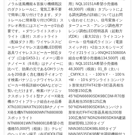
ノラル送風機能＆首振り機構既設
用］NQL10151A希望小売価格
のダクトレールに、電気工事不要
48,300円（税抜）タブレットによ
で簡単に取り付けできます。ダク
る調光調色の詳細についてはお問
トレールに簡単取り付けOR注）ス
い合わせください。信号変換イン
テレオ再生にはスピーカーが2台必
ターフェース・アレンジ調色用ア
要です。＋ダウンライトスポット
レンジ調色LED照明器具（起動方
ライト（直付）スポットライト
式DK）（最大32台）ライトコント
（配線ダクト用）ワイヤレススピ
ロール・信号線式ライコン（電源
ーカーワイヤレス送信機LED照明
スイッチ付）×2台コスモシリーズ
器具ワイヤレススピーカー対応タ
ワイド21ライコンXNQH2150600A
イプ（口金GX53-1）イメージ図※
組合せ希望小売価格134,500円（税
ナノイーＸ（9.6兆）はナノイーに
抜）NQL10151A希望小売価格
比べて、効果の元であるOHラジカ
48,300円（税抜）01_B（太い）
ルを20倍多く含む微粒子イオンで
_CMYKスミ・・100％Y・・100％
す検索パナソニックワイヤレスス
+M・・10％ダウンライトコンパク
ピーカー特長詳細やQ&Aなどがご
ト形蛍光灯FHT42形×3灯器具相当
覧いただけます。検索パナソニッ
550形150広角
クスポットライト型ナノイーX発生
45°NDN66690SDK9BCDM-R70形
機ホワイトブラック組合わせ品番
器具相当350形125広角
XTN1001WAXTN1001BAナノイー
50°NDN46590SDK9Aコンパクト
X発生機NTN88080WNTN88080B
形蛍光灯FHT42形器具相当200形
スポットライト
100広角50°NDN26490SDK9A建築
NTN88081WNTN88081B希望小売
部材照明L1200タイプ
価格55,000円（税抜）注）テレビ
NNN36515DK9BL600タイプ
のヘッドホン端子（AUDIOOUT端
NNN36535DK9B配光調節機能付ユ