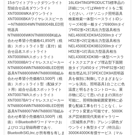
15ホワイトブラックダウンライト
16LIGHTINGPRODUCTS標準品の
型組合せ品名ダウンライト
詳細についてはWebサイトをご覧
XNT0006WKAダウンライト
ください。パナソニック照明器具
XNT0006BKAワイヤレススピーカ
検索検索一体型ベースライトiDシ
ーNTN88004WNTN88004BLED照
リーズ40形一般タイプ6900lmタイ
明器具
プHf32形×2灯高出力型器具相当
NTN88006WKNTN88006BK組み
NEL4600EXDK9A5200lmタイプ
合わせ希望小売価格41,850円（税
Hf32形×2灯定格出力型器具相当
抜）スポットライト型（直付）組
NEL4500EXDK9B3200lmタイプ
合せ品名スポットライト
Hf32形×1灯高出力型器具相当
XNT0008WAスポットライト
NEL4300EXDK9B一体型ベースラ
XNT0008BAワイヤレススピーカー
イトスクエアタイプ埋込型下面開
NTN88004WNTN88004BLED照明
放タイプ□450タイプFHP32形×3灯
器具NTN88008WNTN88008B組み
相当埋込XL373PEXCDK9A照明器
合わせ希望小売価格53,500円（税
具を個別に制御してさまざまなシ
抜）スポットライト型（配線ダク
ーンを演出。照明器具1台ごとに色
ト用）組合せ品名スポットライト
温度と明るさをコントロール。展
XNT0007WAスポットライト
示物に応じて思いのままの演出が
XNT0007BAワイヤレススピーカー
可能に。照明制御範囲変更時に必
NTN88004WNTN88004BLED照明
要な配線工事を行うことなく、レ
器具NTN88007WNTN88007B組み
イアウト変更が可能です。5000K
合わせ希望小売価格53,500円（税
水戸芸術館現代美術ギャラリー
抜）※Bluetooth®ワードマークお
（茨城県水戸市）アレンジ調色ダ
よびロゴは登録商標であり、
ウンライト角型タイプ（特注品）
BluetoothSIG,Inc.が所有権を有しま
3000K4000K有償サービス［マル