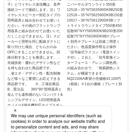
子）とワイヤレス送信機は、音声
ニバーサルダウンライト350形
接続コードで接続します。注）ワ
12518～35°NTS63590DK9B250形
イヤレススピーカー対応タイプの
12518～35°NTS62590DK9B150形
照明器具と組み合わせてお使いく
10017～36°NTS61290DK9Bソフ
ださい。その他のフラットランプ
トライトラウンドタイプ550形450
用器具と組み合わせてお使いいた
拡散90°NYY56590DK9B200形200
だくことはできません。注）スピ
拡散75°NYY56290DK9B※プレー
ーカーと照明を同じ配線ダクトに
ト別売※プレートは別途ご用意く
取り付けた場合、どちらかのみ
ださい。色温度操作明るさ操作
OFFにすることができません。回
「信号線式ライコン（電源スイッ
路分割することを推奨します。…
チ付）」２台と、「信号変換イン
先端技術・優れたデザイン性など
ターフェース・アレンジ調色用」
を持ち合わせた商品群です。
の組み合わせで、「簡易調色シス
…省エネ・デザイン性・配光制御
テム」が構築できます。
など様々なご要望にお応えできる
NQ21506A希望小売価格43,100円
商品群です。 A…工場在庫品
（税抜）※1台の価格（プレート別
B…受注品 360°90°照明器具と
売）
並んでも違和感のないコンパクト&
シンプルデザイン。LED照明器具
ナノイーX発生機対応タイプスポッ
トライト（配線ダクト用）口金
GX53-1ナノイーX発生機スポット
ライト型ナノイーX発生機※ナノイ
ーX発生機は必ずナノイーX発生機
対応タイプの器具と組み合わせて