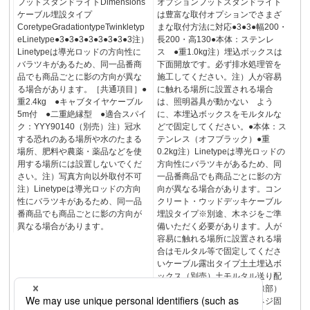
フットスタンドライトDimensions
オプションフットスタンドライト
ケーブル埋設タイプ
は豊富な取付オプションでさまざ
CoretypeGradationtypeTwinkletyp
まな取付方法に対応●3●3●幅200・
eLinetype●3●3●3●3●3●3●3●3注）
長200・高130●本体：ステンレ
Linetypeは導光ロッドの方向性に
ス ●重1.0kg注）埋込ボックスは
バラツキがあるため、同一品番商
下面開放です。必ず排水処理管を
品でも商品ごとに影の方向が異な
施工してください。注）人が容易
る場合があります。［共通項目］●
に触れる場所に設置される場合
重2.4kg ●キャブタイヤケーブル
は、照明器具が動かない よう
5m付 ●二重絶縁型 ●適合スパイ
に、本埋込ボックスをモルタルな
ク：YYY90140（別売）注）冠水
どで固定してください。●本体：ス
する恐れのある場所や水のたまる
テンレス（オフブラック）●重
場所、肥料や農薬・薬品などを使
0.2kg注）Linetypeは導光ロッドの
用する場所には設置しないでくだ
方向性にバラツキがあるため、同
さい。注）写真方向以外取付不可
一品番商品でも商品ごとに影の方
注）Linetypeは導光ロッドの方向
向が異なる場合があります。コン
性にバラツキがあるため、同一品
クリート・ウッドデッキケーブル
番商品でも商品ごとに影の方向が
埋設タイプ※別途、木ネジをご準
異なる場合があります。
備いただく必要があります。人が
容易に触れる場所に設置される場
合はモルタル等で固定してくださ
いケーブル露出タイプ土土埋込ボ
ックス（別売）土モルタル送り配
線可能ケーブル保護管（点線部）
コンクリートボルト固定木ネジ固