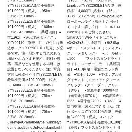
3.7W・25.6lm/W）
（160lm・3.7W・43.2lm/W）
YYY82236LE1A希望小売価格
LinetypeYYY82263LE1A希望小売
101,000円（税抜）（95lm・
価格114,000円（税抜）（75lm・
3.7W・25.6lm/W）
3.7W・20.2lm/W）6Low-poleLight
YYY82232LE1B希望小売価格
ローポールライト動画もご用意し
101,000円（税抜）（160lm・
ています。詳しくはllumiroルミロ
3.7W・43.2lm/W）［共通項目］●
Webサイトをご覧ください。
重1.9kg ●適合埋込ボックス：
SmartArchiWebサイトはこちら
YYY90110（別売）注）取付には埋
●3●3●3●3［共通項目］●重2.9kg
込ボックスYYY90110（別売）が必
●ポール：ステンレス（ミディアム
要です。注）冠水する恐れのある
グレーメタリック） ●ポール径：
場所や水のたまる場所、肥料や農
φ100 ［フットスタンドライト
薬・薬品などを使用する場所には
ライト・ローポールライト共通項
設置しないでください。注）写真
目］●LED内蔵・電源ユニット内
方向以外取付不可YYY82237LE1A
蔵 ●電圧：100V ●本体：アルミ
希望小売価格101,000円（税抜）
ダイカスト（ミディアムグレーメ
（160lm・3.7W・43.2lm/W）
タリック）●グローブ：アクリル
YYY82233LE1B希望小売価格
（透明） ●光源寿命40000時間
101,000円（税抜）（75lm・
（光束維持率70％） ●保護等級：
3.7W・20.2lm/W）
IP23 ●電球色2700K ●Ra83 ●
YYY82238LE1A希望小売価格
防雨型注）調光はできません。埋
101,000円（税抜）（75lm・
込ボックスYYY90110A希望小売価
3.7W・20.2lm/W）
格24,000円（税抜）スパイク
CoretypeGradationtypeTwinkletyp
YYY90140A希望小売価格10,100円
eLinetype5LineUpFoot-standLight
（税抜）フットスタンドライト用