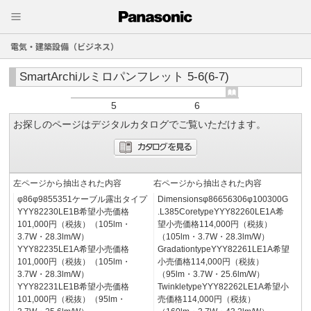
電気・建築設備（ビジネス）
SmartArchiルミロパンフレット 5-6(6-7)
5
6
お探しのページはデジタルカタログでご覧いただけます。
左ページから抽出された内容
右ページから抽出された内容
φ86φ9855351ケーブル露出タイプ
Dimensionsφ86656306φ100300G
YYY82230LE1B希望小売価格
.L385CoretypeYYY82260LE1A希
101,000円（税抜）（105lm・
望小売価格114,000円（税抜）
3.7W・28.3lm/W）
（105lm・3.7W・28.3lm/W）
YYY82235LE1A希望小売価格
GradationtypeYYY82261LE1A希望
101,000円（税抜）（105lm・
小売価格114,000円（税抜）
3.7W・28.3lm/W）
（95lm・3.7W・25.6lm/W）
YYY82231LE1B希望小売価格
TwinkletypeYYY82262LE1A希望小
101,000円（税抜）（95lm・
売価格114,000円（税抜）