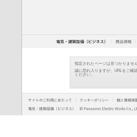
こ
こ
か
ら
本
文
で
す
電気・建築設備（ビジネス）
商品情報
。
指定されたページは見つかりませ
誠に恐れ入りますが、URLをご確
ください。
サイトのご利用にあたって
クッキーポリシー
個人情報保
電気・建築設備（ビジネス）
© Panasonic Electric Works Co., L