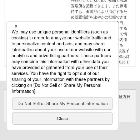
時点灯しているため、夜間でも設
置場所を把握できます。また停電
時でも、蓄電池により点灯するた
め設置場所を速やかに把握できま
す。JISZ8210:2022適合！今日、
人及びものの国際交流が増大する
中で、文字・言語の壁を超えて情
報伝達を図る手段として、案内用
図記号の果たす役割は重要であ
る。(JISZ8210:2022 引用)設置イ
メージ商業施設MALL消火器標示灯
NEW2026年1月価格改定版2026.1
サイトのご利用にあたって
クッキーポリシー
個人情報保護方針
電気・建築設備（ビジネス）
© Panasonic Electric Works Co., Ltd.