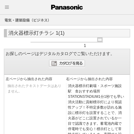
電気・建築設備（ビジネス）
消火器標示灯チラシ 1(1)
1
お探しのページはデジタルカタログでご覧いただけます。
左ページから抽出された内容
右ページから抽出された内容
抽出されたテキストデータはあり
消火器標示灯劇場・スポーツ施設
ません。
駅 舎おすすめ場所
STATIONSTADIUM1分1秒でも早い
消火活動に貢献標示灯により視認
性アップ！不特定多数が訪れる施
設に標示灯を設置することで、消
火器がどこに設置されているか一
目で認識できます。蓄電池内蔵で
停電時でも安心！標示灯として常