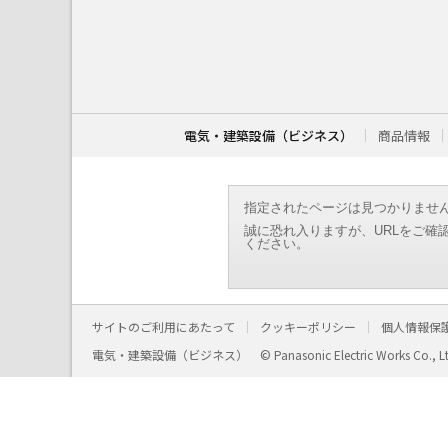
こ
こ
か
ら
本
文
で
す
電気・建築設備（ビジネス）
商品情報
。
指定されたページは見つかりませ
誠に恐れ入りますが、URLをご確
ください。
サイトのご利用にあたって
クッキーポリシー
個人情報保
電気・建築設備（ビジネス）
© Panasonic Electric Works Co., L