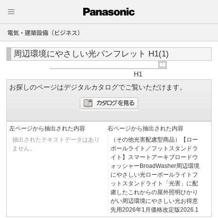
電気・建築設備（ビジネス）
周辺環境にやさしい光パンフレット H1(1)
H1
お探しのページはデジタルカタログでご覧いただけます。
左ページから抽出された内容
右ページから抽出された内容
抽出されたテキストデータはあり
（その他光害配慮型商品）【ロー
ません。
ポールライト／フットスタンドラ
イト】スマートアーキブロードウ
ォッシャーBroadWasher周辺環境
にやさしい光ローポールライトフ
ットスタンドライト「光害」に配
慮したこれからの屋外照明ひかり
がい周辺環境にやさしい光お得意
先用2026年1月価格改定版2026.1