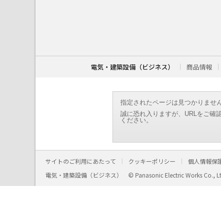
こ
こ
か
ら
本
文
で
す
電気・建築設備（ビジネス）
商品情報
。
指定されたページは見つかりませ
誠に恐れ入りますが、URLをご確
ください。
サイトのご利用にあたって
クッキーポリシー
個人情報保
電気・建築設備（ビジネス）
© Panasonic Electric Works Co., L