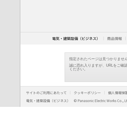
こ
こ
か
ら
本
文
で
す
電気・建築設備（ビジネス）
商品情報
。
指定されたページは見つかりませ
誠に恐れ入りますが、URLをご確
ください。
サイトのご利用にあたって
クッキーポリシー
個人情報保
電気・建築設備（ビジネス）
© Panasonic Electric Works Co., L