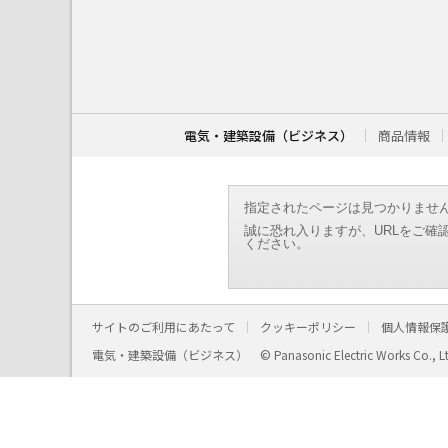
こ
こ
か
ら
本
文
で
す
電気・建築設備（ビジネス）
商品情報
。
指定されたページは見つかりませ
誠に恐れ入りますが、URLをご確
ください。
サイトのご利用にあたって
クッキーポリシー
個人情報保
電気・建築設備（ビジネス）
© Panasonic Electric Works Co., L