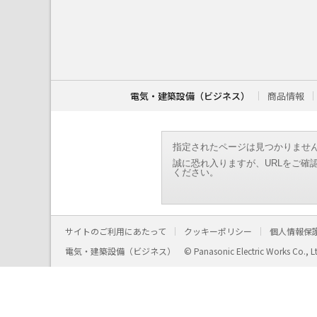
こ
こ
か
ら
本
文
で
す
電気・建築設備（ビジネス）
商品情報
。
指定されたページは見つかりませ
誠に恐れ入りますが、URLをご確
ください。
サイトのご利用にあたって
クッキーポリシー
個人情報保
電気・建築設備（ビジネス）
© Panasonic Electric Works Co., L