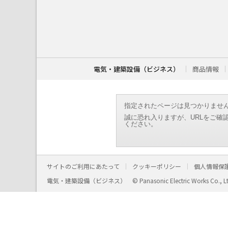
こ
こ
か
ら
本
文
で
す
電気・建築設備（ビジネス）
商品情報
。
指定されたページは見つかりませ
誠に恐れ入りますが、URLをご確
ください。
サイトのご利用にあたって
クッキーポリシー
個人情報保
電気・建築設備（ビジネス）
© Panasonic Electric Works Co., L