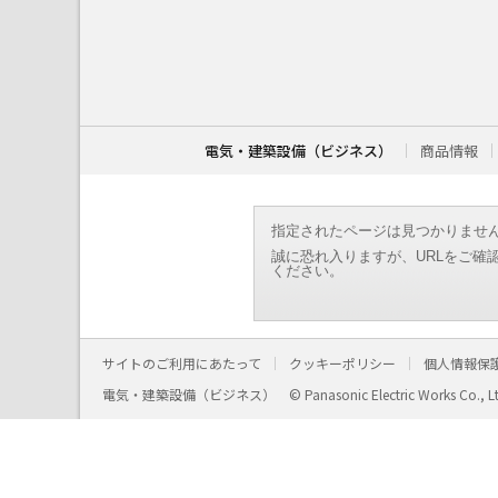
こ
こ
か
ら
本
文
で
す
電気・建築設備（ビジネス）
商品情報
。
指定されたページは見つかりませ
誠に恐れ入りますが、URLをご確
ください。
サイトのご利用にあたって
クッキーポリシー
個人情報保
電気・建築設備（ビジネス）
© Panasonic Electric Works Co., L