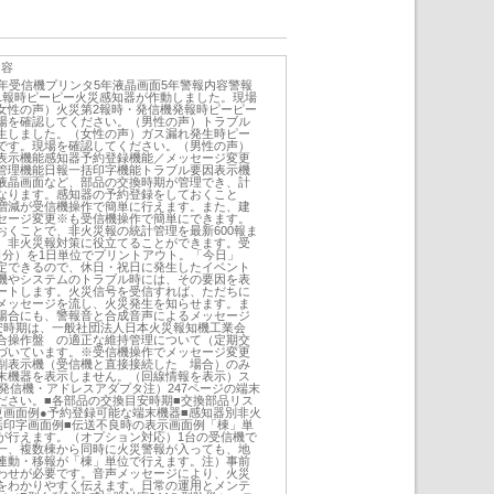
内容
年受信機プリンタ5年液晶画面5年警報内容警報
1報時ピーピー火災感知器が作動しました。現場
女性の声）火災第2報時・発信機発報時ピーピー
場を確認してください。（男性の声）トラブル
生しました。（女性の声）ガス漏れ発生時ピー
です。現場を確認してください。（男性の声）
表示機能感知器予約登録機能／メッセージ変更
管理機能日報一括印字機能トラブル要因表示機
液晶画面など、部品の交換時期が管理でき、計
なります。感知器の予約登録をしておくこと
増減が受信機操作で簡単に行えます。また、建
セージ変更※も受信機操作で簡単にできます。
おくことで、非火災報の統計管理を最新600報ま
、非火災報対策に役立てることができます。受
日分）を1日単位でプリントアウト。「今日」
定できるので、休日・祝日に発生したイベント
機やシステムのトラブル時には、その要因を表
ートします。火災信号を受信すれば、ただちに
メッセージを流し、火災発生を知らせます。ま
場合にも、警報音と合成音声によるメッセージ
安時期は、一般社団法人日本火災報知機工業会
合操作盤 の適正な維持管理について（定期交
づいています。※受信機操作でメッセージ変更
副表示機（受信機と直接接続した 場合）のみ
末機器を表示しません。（回線情報を表示）ス
発信機・アドレスアダプタ注）247ページの端末
ださい。■各部品の交換目安時期■交換部品リス
更画面例●予約登録可能な端末機器■感知器別非火
括印字画面例■伝送不良時の表示画面例「棟」単
が行えます。（オプション対応）1台の受信機で
一、複数棟から同時に火災警報が入っても、地
連動・移報が「棟」単位で行えます。注）事前
わせが必要です。音声メッセージにより、火災
をわかりやすく伝えます。日常の運用とメンテ