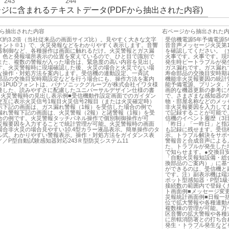
243
244
ジに含まれるテキストデータ(PDFから抽出された内容)
ら抽出された内容
右ページから抽出された
ズ約3.2倍（当社従来品の画面サイズ比）。見やすく大きな文字
受信機電源5年予備電源5
フォント※1）で、火災発報などをわかりやすく表示します。音響
音音声メッセージ火災第
器制御など、各種操作は画面に触れるだけ。火災警報とガス漏
を確認してください。（
、色と発報場所表示の位置を変えているので、ひと目で識別で
火事です。火事です。現
また、複数の警報が入った場合は、緊急度の高い内容を見出し
発生時ピートラブルが発
す。火災警報時に現場確認した後、火災の場合と火災でない場
ガス漏れです。ガス漏れ
な操作・対処方法を案内します。受信機の連動設定、一斉試
寿命部品の交換目安時期
部品の交換目安時期設定などを行う場合にも、操作方法を案内
機能非火災報要因の統計
※1PUDフォントは、パナソニックグループが株式会社イワタ様
能予備電源、プリンタ、
発した、読みやすさに配慮したユニバーサルデザイン仕様の書
画的な機器更新の参考に
■火災警報時の見出し表示例■受信機動作設定画面でのガイダン
で、さまざまな感知器の
交互に表示火災信号1報目火災信号2報目（または火災確定時）
物・部屋名称などのメッ
示下記の画面は、ガス漏れ警報（1報）を受信した場合の例で
非火災報要因を入力して
漏れ警報下記の画面は、火災警報（2報）と諸警報（1報）を受
で記録することが可能で
合の例です。火災警報タッチパネル操作で個別制御操作が可
信機のイベント履歴（3
災報要因を入力することで統計管理が可能。火災警報時の画面
「昨日」「一昨日」と指
場合非火災の場合見やすい10.4型カラー液晶表示。簡単操作のタ
も記録に残せます。受信
ル式。わかりやすい警報表示。操作・対処方法をガイダンス表
示。トラブル解決をサポ
／P型自動試験感知器対応243Ｒ型防災システム11
警報音と合成音声による
た、トラブルが発生した
で知らせます。●交換目
「自動火災報知設備・総
換部品のご案内）」に基
ができるのは、受信機と
です。注）副表示機は端
ポット型感知器・P型1級
接続数の範囲内で登録く
ト画面例■メッセージ変
災報統計画面例■日報一
位で拡大警報や各種連動
複数棟の管理が可能。万
区音響の拡大警報や各種
に所轄消防署との打ち合
発生・トラブル発生など