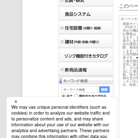
このペー
左ページか
画面サイ
（PUD
停止や機
れ警報は
きます。
表示しま
合の適切
験、寿命
します。
と共同開
体です。
ス表示例
交互に表
す。ガス
信した場
能。非火
例火災の
ッチパネ
示。特長／
マイバインダーは空です。