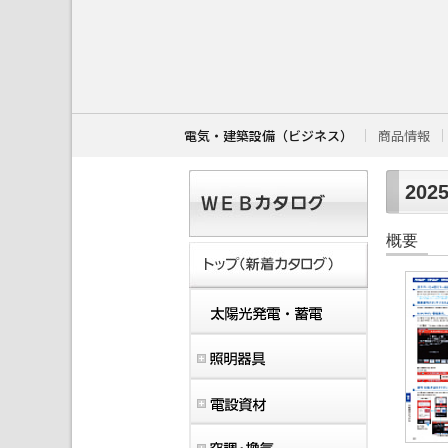
こ
こ
か
ら
本
文
で
す
電気・建築設備（ビジネス）
商品情報
。
202
概要