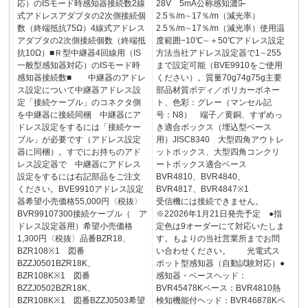
応）のISモード時感知器接続数2線
28V 5mA公称感知濃度̶
式アドレスアダプタの2次側接続個
2.5％/m∼17％/m（減光率）
数（終端抵抗75Ω）4線式アドレス
2.5％/m∼17％/m（減光率）使用温
アダプタの2次側接続個数（終端抵
度範囲−10℃∼＋50℃アドレス設定
抗10Ω）■Ｒ型中継器4回線用（IS
方法当社アドレス設定器で1∼255
一般型感知器対応）のISモード時
まで設定可能（BVE9910をご使用
感知器接続数■ 中継器のアドレ
ください）。質量70g74g75g主要
ス設定について中継器アドレス設
部品材質ボディ／ポリカーボネー
定「接続ケーブル」のコネクタ側
ト、色彩：グレー（マンセル記
を中継器に接続同梱 中継器にア
号：N8） 端子／黄銅、すずめっ
ドレス設定をするには「接続ケー
き適合ボックス（埋込型ベース
ブル」が必要です（アドレス設定
用）JISC8340 大型四角アウトレ
器に同梱）。すでにお持ちのアド
ットボックス、大型四角コンクリ
レス設定器で 中継器にアドレス
ートボックス適合ベース
設定をするには右記部品をご注文
BVR4810、BVR4840、
ください。BVE9910アドレス設定
BVR4817、BVR4847※1
器希望小売価格55,000円〈税抜〉
受信機には接続できません。
BVR99107300接続ケーブル（ ア
※22026年1月21日発売予定 ●指
ドレス設定器用）希望小売価格
定色は9オーダーにて対応いたしま
1,300円〈税抜〉品番BZR18、
す。もよりの当社営業所までお問
BZR108※1 図番
い合わせください。 光電式ス
BZZJ0501BZR18K、
ポット型感知器（自動試験対応）●
BZR108K※1 図番
感知器・ベースヘッド：
BZZJ0502BZR18K、
BVR45478Kベース：BVR4810熱
BZR108K※1 図番BZZJ0503希望
検知機能付ヘッド：BVR46878Kベ