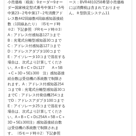
小売価格〈税抜〉9オーダー9オー
ース：BVR4810258希望小売価格
ダー国家検定型式番号中第17∼5号
には消費税は含まれておりませ
中第23∼2号中第17∼2号消費アド
ん。Ｒ型防災システム11
レス数442回線数4回線感知器接続
数（1回線あたり）〈ISモード時
※2〉下記参照〈FRモード時※3〉
A：アドレス付感知器127コまで
B：光電式分離型感知器30コまで
C：アドレス付感知器127コまで
D：アドレスアダプタ100コまで
E：アイソレータ10コまで混在する
場合は、次式より計算してくださ
い。A＋B＋C＋D≦127 A＋5B
＋C＋3D＋5E≦300 注）感知器接
続台数は受信機の系統数で制限さ
れます。A：アドレス付感知器254
コまでB：光電式分離型感知器30コ
までC：アドレス付発信機254コま
でD：アドレスアダプタ100コまで
E：アイソレータ25コまで混在する
場合は、次式より計算してくださ
い。A＋B＋C＋D≦254A＋5B＋C＋
3D＋5E≦300注）感知器接続台数
は受信機の系統数で制限されま
す。〈ISモード時※2〉下記参照