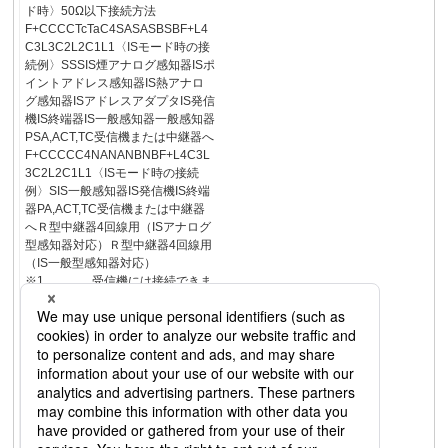
ド時〉50Ω以下接続方法
F+CCCCTcTaC4SASASBSBF+L4
C3L3C2L2C1L1〈ISモード時の接
続例〉SSSIS煙アナログ感知器ISポ
イントアドレス感知器IS熱アナロ
グ感知器ISアドレスアダプタIS発信
機IS終端器IS一般感知器一般感知器
PSA,ACT,TC受信機または中継器へ
F+CCCCC4NANANBNBF+L4C3L
3C2L2C1L1〈ISモード時の接続
例〉SIS一般感知器IS発信機IS終端
器PA,ACT,TC受信機または中継器
へＲ型中継器4回線用（ISアナログ
型感知器対応）Ｒ型中継器4回線用
（IS一般型感知器対応）
※1 受信機には接続できま
せん。接続可能な受信機は
の「新旧FRシステム接続互換表」
をご覧ください。 ※2ISモードは
ISシステムの感知器を接続するた
めのモードです。※3FRモードは
FRシステムの感知器を接続するた
めのモードです。262ページ●リニ
ューアル中継器257Ｒ型防災システ
ム11