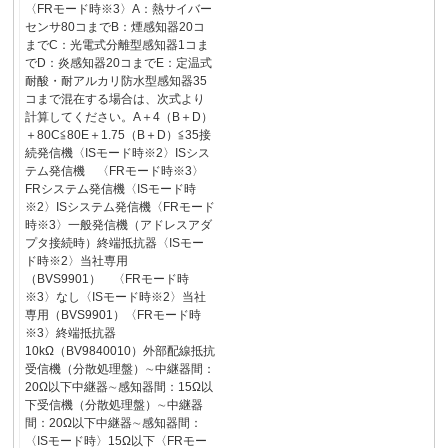
〈FRモード時※3〉A：熱サイバー
センサ80コまでB：煙感知器20コ
までC：光電式分離型感知器1コま
でD：炎感知器20コまでE：定温式
耐酸・耐アルカリ防水型感知器35
コまで混在する場合は、次式より
計算してください。A＋4（B＋D）
＋80C≦80E＋1.75（B＋D）≦35接
続発信機〈ISモード時※2〉ISシス
テム発信機 〈FRモード時※3〉
FRシステム発信機〈ISモード時
※2〉ISシステム発信機〈FRモード
時※3〉一般発信機（アドレスアダ
プタ接続時）終端抵抗器〈ISモー
ド時※2〉当社専用
（BVS9901） 〈FRモード時
※3〉なし〈ISモード時※2〉当社
専用（BVS9901）〈FRモード時
※3〉終端抵抗器
10kΩ（BV9840010）外部配線抵抗
受信機（分散処理盤）∼中継器間：
20Ω以下中継器∼感知器間：15Ω以
下受信機（分散処理盤）∼中継器
間：20Ω以下中継器∼感知器間：
〈ISモード時〉15Ω以下〈FRモー