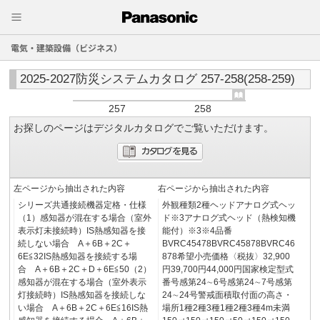
電気・建築設備（ビジネス）
2025-2027防災システムカタログ 257-258(258-259)
257
258
お探しのページはデジタルカタログでご覧いただけます。
左ページから抽出された内容
右ページから抽出された内容
シリーズ共通接続機器定格・仕様
外観種類2種ヘッドアナログ式ヘッ
（1）感知器が混在する場合（室外
ド※3アナログ式ヘッド（熱検知機
表示灯未接続時）IS熱感知器を接
能付）※3※4品番
続しない場合 A＋6B＋2C＋
BVRC45478BVRC45878BVRC46
6E≦32IS熱感知器を接続する場
878希望小売価格〈税抜〉32,900
合 A＋6B＋2C＋D＋6E≦50（2）
円39,700円44,000円国家検定型式
感知器が混在する場合（室外表示
番号感第24∼6号感第24∼7号感第
灯接続時）IS熱感知器を接続しな
24∼24号警戒面積取付面の高さ・
い場合 A＋6B＋2C＋6E≦16IS熱
場所1種2種3種1種2種3種4m未満