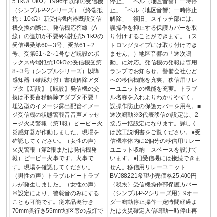
5.1kΩ/10kΩ〉1996年以降の受信機
停止」「ベル（地区音響）一時停
（シンプルP-2シリーズ）〈終端抵
止」「ベル（地区音響）一時停止
抗：10kΩ〉新受信機内器既設受信
解除」「復旧」スイッチ部には、
機交換の際に、発信機応答線（A
誤操作を抑止する保護カバーを取
線）の追加が不要終端抵抗5.1kΩの
り付けすることができます。（ス
受信機受第60∼3号、受第61∼2
トロングタイプには取り付けでき
号、受第61∼2∼1号など既設のボ
ません。）地区音響の「逐次鳴
ックス終端抵抗10kΩの受信機受第
動」に対応。発信機の発報は専用
8∼3号（シンプルシリーズ）以降
ランプでお知らせ。警備会社など
感知器（確認灯付）蓄積解除アダ
への移信機能を充実。移信用リレ
プタ【新設】【既設】発信機の交
ーユニットの機能を充実。トラブ
換は不要蓄積解除アダプタ不要！
ル名称を入れよりわかりやすく。
埋込型のイメージ露出配管イメー
誤操作防止の保護カバーを用意。■
ジ受信機の状態警報音音声メッセ
逐次鳴動※3代表移信の設定は、2
ージ火災警報（第1報）ピーピー火
接点一括設定になります。詳しく
災感知器が作動しました。現場を
は施工説明書をご覧ください。●受
確認してください。（女性の声）
信機本体内に2個分の移信用リレー
火災警報（第2報または発信機発
ユニット収納 スペースを設けて
報）ピーピー火事です。火事で
います。●旧受信機には接続できま
す。現場を確認してください。
せん。移信用リレーユニット
（男性の声）トラブルピートラブ
BVJ88221希望小売価格25,400円
ルが発生しました。（女性の声）
〈税抜〉受信機操作部保護カバー
※設定により、警報音のみにする
（シンプルP-2シリーズ用）9オー
ことも可能です。従来品奥行き
ダー鳴動停止操作一定時間経過ま
70mm奥行き55mm地区窓の点灯で
たは火災確定入信鳴動一時停止再