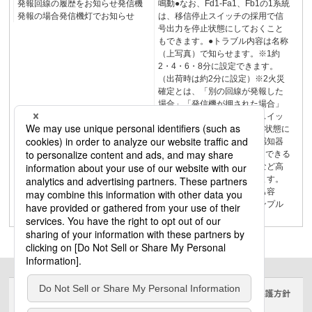
発報回線の履歴をお知らせ発信機
鳴動●なお、Fd1-Fa1、Fb1の1系統
発報の場合発信機灯でお知らせ
は、移信停止スイッチの採用で信
号出力を停止状態にしておくこと
もできます。●トラブル内容は名称
（上写真）で知らせます。※1約
2・4・6・8分に設定できます。
（出荷時は約2分に設定）※2火災
確定とは、「別の回線が発報した
場合」「発信機が押された場合」
をさします。注）移信停止スイッ
チを押してもFa2-Fc2は停止状態に
なりません。光電式分離型感知器
が標準接続（1セット/回線）できる
ため、ホールやアトリウムなど高
天井空間の火災警戒も行えます。
吹抜けのホールなどの警戒も容
易。光電式分離型感知器シンプル
P-2
サイトのご利用にあたって
クッキーポリシー
個人情報保護方針