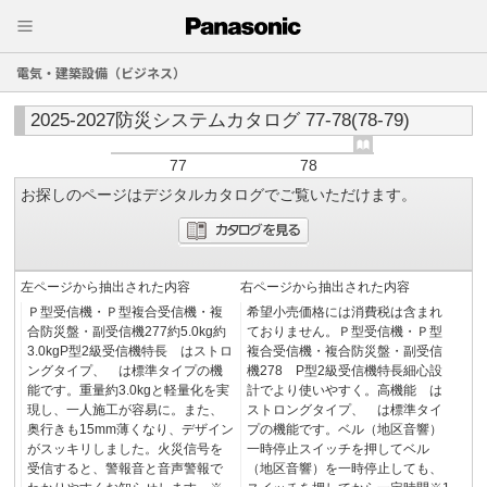
電気・建築設備（ビジネス）
2025-2027防災システムカタログ 77-78(78-79)
77
78
お探しのページはデジタルカタログでご覧いただけます。
左ページから抽出された内容
右ページから抽出された内容
Ｐ型受信機・Ｐ型複合受信機・複
希望小売価格には消費税は含まれ
合防災盤・副受信機277約5.0kg約
ておりません。Ｐ型受信機・Ｐ型
3.0kgP型2級受信機特長 はストロ
複合受信機・複合防災盤・副受信
ングタイプ、 は標準タイプの機
機278 P型2級受信機特長細心設
能です。重量約3.0kgと軽量化を実
計でより使いやすく。高機能 は
現し、一人施工が容易に。また、
ストロングタイプ、 は標準タイ
奥行きも15mm薄くなり、デザイン
プの機能です。ベル（地区音響）
がスッキリしました。火災信号を
一時停止スイッチを押してベル
受信すると、警報音と音声警報で
（地区音響）を一時停止しても、