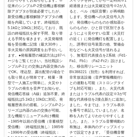
わかりやすくお知らせします。※
スイッチを押してから一定時間※1
従来のシンプルP-2受信機は蓄積解
経過後または火災確定信号※2が入
除アダプタが別途必要でしたが、
ると、ベル（地区音響）が再鳴動
新受信機は蓄積解除アダプタの機
します。受信機への火災信号入力
能を内蔵しています。終端抵抗
が、発信機からのものか感知器か
5.1kΩと10kΩに対応しており、既
らのものか、ひと目で区別できる
設の終端抵抗を探す手間、取り替
ようにより見やすい位置（火災灯
える手間を省きます。火災発報情
の近く）に発信機灯を配置しまし
報を受信機に記憶（最大30件）。
た。誘導灯信号装置の他、警備会
非火災報の原因調査をお手伝いし
社などへも火災信号が送れるよ
ます。●発報履歴の確認方法は87ペ
う、無電圧代表接点を2系統（Fd1-
ージをご覧ください。当社既設シ
Fa1、Fb1）（Fa2-Fc2）設けまし
ンプルP-2との交換は内器交換のみ
た。移信用リレーユニット
でOK。埋込型、露出配管の場合で
BVJ88221（別売）を利用すれば、
も取り替えが簡単です。軽量・薄
非常放送設備（音声警報機能付）
型で一人施工が簡単に。火災やト
との連動も可能（ストロングタイ
ラブルの発生を音声でお知らせ。
プも対応可能）。また、火災代表
発信機応答線（A線）追加不要。終
またはトラブル代表の設定※3が可
端抵抗は5.1kΩと10kΩに対応。発
能な代表移信を2接点新たに追加し
報履歴表示の搭載。シンプルP-2シ
ました。今までは、トラブル表示
リーズは内器のみの交換が可能。
を番号で表記していましたが、名
主な機能リニューアル向け機能
称を入れてよりわかりやすくしま
∼1985年以前の受信機（非蓄積型
した。また、トラブル音響鳴動の
受信機）〈終端抵抗無し〉1985年
有無は、本体内のディップスイッ
∼1996年の受信機〈終端抵抗：
チで設定できます。「受信機音響