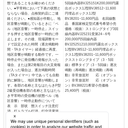
態であることをお確かめくださ
5回線内器BVJ25151K200,000円露
い。●平常時において下表の状態と
出ボックス1J型BVJ8512−11,600
ならない場合、点検契約店にご連
円埋込ボックス1J型
絡ください。●感知器が作動し、地
BVJ8201−11,600円品 名回線数
区音響が鳴動しているときに「ベ
品 番国家検定型式番号希望小売
ル（地区音響）一時停止」スイッ
価格〈税抜〉ストロングタイプ3回
チを押すと地区音響が一時的に停
線内器BVJ25231受第24∼6号
止します。その後、現場調整モー
200,000円5回線内器
ドで設定された時間（逐次鳴動時
BVJ25251210,000円露出ボックス
間・TAタイマー）経過後に再度、
1J型BVJ8512−11,600円埋込ボッ
地区音響が鳴動する動作です。一
クス1J型BVJ8201−11,600円ボッ
時停止中に発信機の発報が入った
クスストロングタイプ（3・5回
場合、または第2発報目の火災発報
線）標準タイプ（3・5回線）逐次
が入った場合は、逐次鳴動時間
鳴動（再鳴動）逐次鳴動（再鳴
（TAタイマー）中であっても自動
動）非常放送対 応（オプショ
的に解除し、地区音響が鳴動しま
ン）非常放送対 応（オプショ
す。各部の名称と主なはたらきP型
ン）BVJ88221希望小売価格
2級受信機各部の名称と主なはたら
25,400円〈税抜〉
き平常時の受信機の状態ベル（地
区音響）一時停止動作について
表 示 部状 態スイッチ注意灯
消 灯トラブル灯消 灯交流電源
灯常に点灯火災灯消 灯地区灯す
べて消灯音響強制停止灯消 灯地
区音響強制停止灯消 灯ベル（地