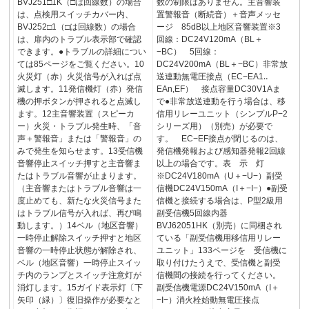
BVJ251□1K（□は回線数）の場合
数の制限はありません。主音響装
は、点検用スイッチカバー内、
置警報音（断続音）＋音声メッセ
BVJ252□1（□は回線数）の場合
ージ 85dB以上地区音響装置※3
は、扉内のトラブル表示部で確認
回線：DC24V120mA（BL＋
できます。●トラブルの詳細につい
−BC） 5回線：
ては85ページをご覧ください。10
DC24V200mA（BL＋−BC）非常放
火災灯（赤）火災信号が入れば点
送連動無電圧接点（EC−EA1‥
滅します。11発信機灯（赤）発信
EAn,EF） 接点容量DC30V1Aま
機の押ボタンが押されると点滅し
で●非常放送連動を行う場合は、移
ます。12主音響装置（スピーカ
信用リレーユニット（シンプルP−2
ー）火災・トラブル発生時、「音
シリーズ用）（別売）が必要で
声＋警報音」または「警報音」の
す。 EC−EF接点が閉じるのは、
みで発生を知らせます。13受信機
発信機発報および感知器発報2回線
音響停止スイッチ押すと主音響ま
以上の場合です。表 示 灯
たはトラブル音響が止まります。
※DC24V180mA（U＋−U−）副受
（主音響またはトラブル音響は一
信機DC24V150mA（I＋−I−）●副受
度止めても、新たな火災信号また
信機と接続する場合は、P型2級用
はトラブル信号が入れば、再び鳴
副受信機5回線内器
動します。）14ベル（地区音響）
BVJ62051HK（別売）に同梱され
一時停止解除スイッチ押すと地区
ている「副受信機用移信用リレー
音響の一時停止状態が解除され、
ユニット」133ページを 受信機に
ベル（地区音響）一時停止スイッ
取り付けたうえで、受信機と副受
チ内のランプとスイッチ注意灯が
信機間の接続を行ってください。
消灯します。15ガイド表示灯〔下
副受信機電源DC24V150mA（I＋
矢印（緑）〕復旧操作が必要なと
−I−）消火栓始動無電圧接点