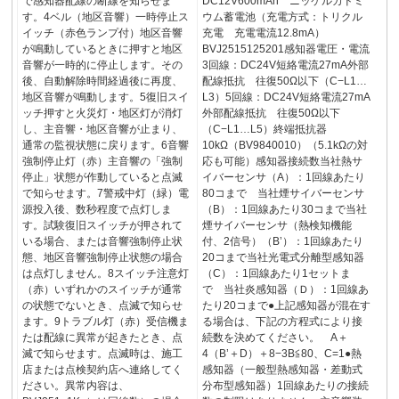
で感知器配線の断線を知らせま
DC12V600mAh ニッケルカドミ
す。4ベル（地区音響）一時停止ス
ウム蓄電池（充電方式：トリクル
イッチ（赤色ランプ付）地区音響
充電 充電電流12.8mA）
が鳴動しているときに押すと地区
BVJ2515125201感知器電圧・電流
音響が一時的に停止します。その
3回線：DC24V短絡電流27mA外部
後、自動解除時間経過後に再度、
配線抵抗 往復50Ω以下（C−L1…
地区音響が鳴動します。5復旧スイ
L3）5回線：DC24V短絡電流27mA
ッチ押すと火災灯・地区灯が消灯
外部配線抵抗 往復50Ω以下
し、主音響・地区音響が止まり、
（C−L1…L5）終端抵抗器
通常の監視状態に戻ります。6音響
10kΩ（BV9840010）（5.1kΩの対
強制停止灯（赤）主音響の「強制
応も可能）感知器接続数当社熱サ
停止」状態が作動していると点滅
イバーセンサ（A）：1回線あたり
で知らせます。7警戒中灯（緑）電
80コまで 当社煙サイバーセンサ
源投入後、数秒程度で点灯しま
（B）：1回線あたり30コまで当社
す。試験復旧スイッチが押されて
煙サイバーセンサ（熱検知機能
いる場合、または音響強制停止状
付、2信号）（B’）：1回線あたり
態、地区音響強制停止状態の場合
20コまで当社光電式分離型感知器
は点灯しません。8スイッチ注意灯
（C）：1回線あたり1セットま
（赤）いずれかのスイッチが通常
で 当社炎感知器（Ｄ）：1回線あ
の状態でないとき、点滅で知らせ
たり20コまで●上記感知器が混在す
ます。9トラブル灯（赤）受信機ま
る場合は、下記の方程式により接
たは配線に異常が起きたとき、点
続数を決めてください。 A＋
滅で知らせます。点滅時は、施工
4（B’＋D）＋8−3B≦80、C=1●熱
店または点検契約店へ連絡してく
感知器（一般型熱感知器・差動式
ださい。異常内容は、
分布型感知器）1回線あたりの接続