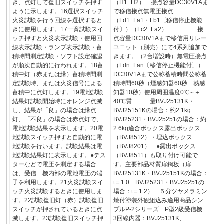
き、点灯して復旧スイッチを押す
（H1−H2） 接点容量DC30V1Aま
ように示します。16選択スイッチ
で移信接点無電圧接点
火災試験を行う回線を選択すると
（Fd1−Fa1・Fb1〔移信停止機能
きに使用します。17一斉試験スイ
付〕）（Fc2−Fa2） 接
ッチ押すと火災表示試験・使用回
点容量DC30V1Aまで移信用リレー
線表示試験・ランプ表示試験・蓄
ユニット（別売）にて4系列追加で
積時間測定試験・ソフト設定確認
きます。（2台増設時）無電圧接点
が順次自動的に行われます。18蓄
（Fdn−Fan〔移信停止機能付〕）
積中灯（赤または緑）蓄積時間測
DC30V1Aまで公称蓄積時間公称蓄
定試験時、または火災信号による
積時間60秒（煙感知器60秒 熱感
蓄積中に点灯します。19電池試験
知器10秒）使用周囲温度0℃∼＋
結果灯試験開始時にオレンジ点滅
40℃質 量BVJ25131K・
し、結果が「良」の場合は緑点
BVJ25151Kの場合：約2.1kg
灯、「不良」の場合は赤点灯で、
BVJ25231・BVJ25251の場合：約
電池試験結果を表示します。20電
2.6kg適合ボックス露出ボックス
池試験スイッチ押すと自動的に電
（BVJ8512）・埋込ボックス
池試験を行います。試験結果は電
（BVJ8201） ●露出ボックス
池試験結果灯に表示します。●テス
（BVJ8511）も取り付け可能で
ターなどで電圧を測定する場合
す。主要部品材質扉鋼板（扉
は、受信 機内部の電池電圧の端
BVJ25131K・BVJ25151Kの場合：
子を利用します。21火災試験スイ
t＝1.0 BVJ25231・BVJ25251の
ッチ火災試験するときに使用しま
場合：t＝1.2） ５分ツヤメラミン
す。22試験復旧灯（赤）試験復旧
焼付塗装外観組込み適用商品シン
スイッチが押されているときに点
プルP‐2シリーズ P型2級受信機
滅します。23試験復旧スイッチ押
3回線内器：BVJ25131K、