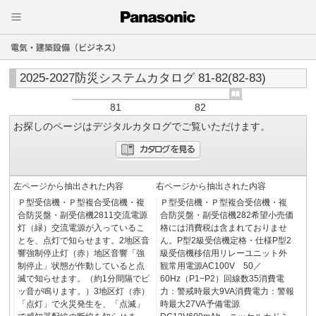
電気・建築設備（ビジネス）
2025-2027防災システムカタログ 81-82(82-83)
81
82
お探しのページはデジタルカタログでご覧いただけます。
左ページから抽出された内容
右ページから抽出された内容
Ｐ型受信機・Ｐ型複合受信機・複
Ｐ型受信機・Ｐ型複合受信機・複
合防災盤・副受信機2811交流電源
合防災盤・副受信機282希望小売価
灯（緑）交流電源が入っているこ
格には消費税は含まれておりませ
とを、点灯で知らせます。2地区音
ん。P型2級受信機定格・仕様P型2
響強制停止灯（赤）地区音響「強
級受信機移信用リレーユニット外
制停止」状態が作動していると点
観常用電源AC100V 50／
滅で知らせます。（約1分間隔でピ
60Hz（P1−P2）回線数35消費電
ッ音が鳴ります。）3地区灯（赤）
力：警戒時最大9VA消費電力：警報
「点灯」で火災発生を、「点滅」
時最大27VA予備電源