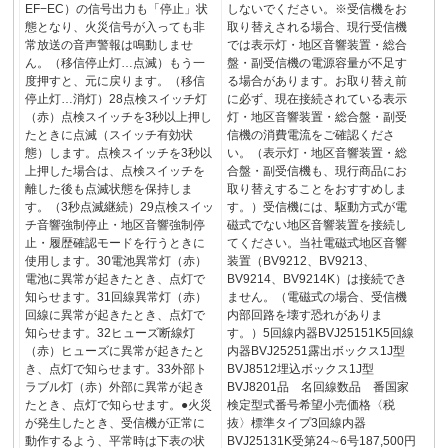
EF−EC）の信号出力も「停止」状
しないでください。※受信機をお
態となり、火災信号が入っても非
取り替えされる場合、現行受信機
常放送の音声警報は鳴動しませ
では表示灯・地区音響装置・総合
ん。（移信停止灯…点滅）もう一
盤・副受信機の電源容量が不足す
度押すと、元に戻ります。（移信
る場合があります。お取り替え前
停止灯…消灯）28点検スイッチ灯
に必ず、現在接続されている表示
（赤）点検スイッチを3秒以上押し
灯・地区音響装置・総合盤・副受
たときに点滅（スイッチ有効状
信機の消費電流をご確認くださ
態）します。点検スイッチを3秒以
い。（表示灯・地区音響装置・総
上押した場合は、点検スイッチを
合盤・副受信機も、現行商品にお
離した後も点滅状態を保持しま
取り替えすることをおすすめしま
す。（3秒点滅継続）29点検スイッ
す。）受信機には、駆動方式が電
チ音響強制停止・地区音響強制停
磁式でない地区音響装置を接続し
止・履歴確認モードを行うときに
てください。当社電磁式地区音響
使用します。30電池異常灯（赤）
装置（BV9212、BV9213、
電池に異常が起きたとき、点灯で
BV9214、BV9214K）は接続でき
知らせます。31回線異常灯（赤）
ません。（電磁式の場合、受信機
回線に異常が起きたとき、点灯で
内部回路を壊す恐れがありま
知らせます。32ヒューズ断線灯
す。）5回線内器BVJ25151K5回線
（赤）ヒューズに異常が起きたと
内器BVJ25251露出ボックス1J型
き、点灯で知らせます。33外部ト
BVJ8512埋込ボックス1J型
ラブル灯（赤）外部に異常が起き
BVJ8201品 名回線数品 番国家
たとき、点灯で知らせます。●火災
検定型式番号希望小売価格〈税
が発生したとき、受信機が正常に
抜〉標準タイプ3回線内器
動作するよう、平常時は下表の状
BVJ25131K受第24∼6号187,500円