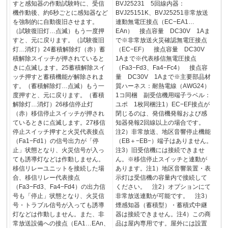
すと感知器の作動試験時に、受信
BVJ25231 5回線内器：
機作動後、約6秒ごとに感知器など
BVJ25151K、BVJ25251非常放送
を強制的に自動復旧させます。
連動無電圧接点（EC−EA1…
（試験復旧灯…点滅）もう一度押
EAn） 接点容量 DC30V 1Aま
すと、元に戻ります。（試験復旧
で※非常放送火災確認無電圧接点
灯…消灯）24蓄積解除灯（赤）蓄
（EC−EF） 接点容量 DC30V
積解除スイッチが押されていると
1Aまで※代表移信無電圧接点
きに点滅します。25蓄積解除スイ
（Fa3−Fd3、Fa4−Fc4） 接点容
ッチ押すと蓄積機能が解除されま
量 DC30V 1Aまで※主要部品材
す。（蓄積解除灯…点滅）もう一
質ハーネス：耐熱電線（AWG24）
度押すと、元に戻ります。（蓄積
1コ同梱 副受信機用端子ラベル：
解除灯…消灯）26移信停止灯
ユポ 1枚同梱注1）EC−EF接点が
（赤）移信停止スイッチが押され
閉じるのは、発信機発報および感
ているときに点滅します。27移信
知器発報2回線以上の場合です。
停止スイッチ押すと火災代表接点
注2）非常放送、地区音響停止機能
（Fa1−Fd1）の信号出力が「停
（EB＋−EB−）端子はありません。
止」状態となり、火災信号が入っ
注3）旧受信機には接続できませ
ても誘導灯などは作動しません。
ん。※移信停止スイッチと連動が
移信リレーユニットを接続した場
あります。注1）地区音響装置・表
合、移信リレー代表接点
示灯は受信機の容量内で接続して
（Fa3−Fd3、Fa4−Fd4）の出力信
ください。 注2）オプションにて
号も「停止」状態となり、火災信
非常放送連動が可能です。 注3）
号・トラブル信号が入っても誘導
煙感知器（蓄積型）・蓄積式中継
灯などは作動しません。また、非
器は接続できません。注4）この商
常放送設備への接点（EA1…EAn、
品は屋内専用です。屋外には設置