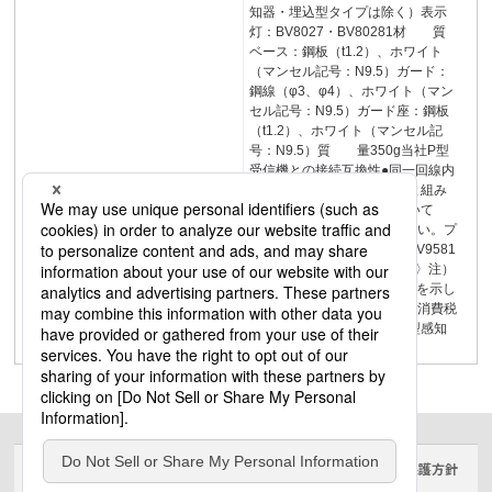
知器・埋込型タイプは除く）表示
灯：BV8027・BV80281材 質
ベース：鋼板（t1.2）、ホワイト
（マンセル記号：N9.5）ガード：
鋼線（φ3、φ4）、ホワイト（マン
セル記号：N9.5）ガード座：鋼板
（t1.2）、ホワイト（マンセル記
号：N9.5）質 量350g当社P型
受信機との接続互換性●同一回線内
に煙感知器など他の感知器と組み
合わせて接続する場合について
は、137ページをご覧ください。プ
ロテクタ現行品型式失効品BV9581
希望小売価格4,000円〈税抜〉注）
とは、P型自動試験機能対応を示し
ます。156希望小売価格には消費税
は含まれておりません。Ｐ型感知
器・点検器具3
サイトのご利用にあたって
クッキーポリシー
個人情報保護方針