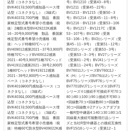
込型（コネクタなし）
号）BV1210（受第43∼8号）
BVK4017̶3,500円感知器ベース埋
BV1211（受第45∼22号）
込型（コネクタなし）（3線式）
BV1213・BV1215（受第50∼3
BVK4037̶3,700円種 類品 番国
号）BV1214（受第45∼11∼8号）
家検定型式番号希望小売価格〈税
BV1216・BV1218（受第53∼106
抜〉2種防水型BV429222K感第
号）BV1217・BV1217C（受第
16∼20号9,000円種 類品 番国家
53∼107号）BV1290（受第
検定型式番号希望小売価格〈税
53∼106∼1号）BV2□シリーズ（受
抜〉ヘッド特種60℃ヘッド
第45∼11∼9号）（受第51∼12号）
BV409012感第2021∼37号3,900円
BV210シリーズ（受第53∼3号）
特種70℃ヘッドBV409112感第
（受第53∼3∼3号）BV27シリーズ
2021∼40号3,900円1種70℃ヘッド
（受第61∼2号）BVJ41シリーズ
BV419112感第2021∼38号2,800円
（受第11∼24号）BV75シリーズ
1種80℃へッドBV419212感第
BV76011JシリーズBV760□1J・
2021∼39号2,800円ベース感知器
K（H）シリーズBV76□□Jシリーズ
ベース（コネクタなし）
BVF75シリーズBVF76シリーズ
BVK4010̶900円感知器ベース（コ
BV7701BVJ71シリーズ※1BVF71
ネクタなし）（3線式）
シリーズ※1接続不可接続不可70コ
BVK4030̶1,000円感知器ベース埋
80コ80コ100コ90コ接続不可80コ
込型（コネクタなし）
×回線数70コ×回線数80コ×回線数
BVK4017̶3,500円感知器ベース埋
30コ×回線数※2アドレスアダプタ
込型（コネクタなし）（3線式）
一般R型中継器4コ40コ30コ80コ/1
BVK4037̶3,700円種 類品 番国
回線最大接続可能数現行品シリー
家検定型式番号希望小売価格〈税
ズと当社R型中継器との接続互換性
抜〉特種60℃防水型BV409022K感
BVF15/16シリーズ（受第12∼1