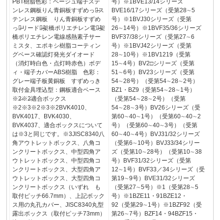
PBT樹脂色彩：ベージュ端子ステ
号）※1BVE13/14シリーズ
ンレス鋼板りん青銅板すずめっき̶ス
BVE16/17シリーズ（受第28∼5
テンレス鋼板 りん青銅板すずめ
号）※1BVJ30シリーズ（受第
っき̶リード線̶架橋ポリエチレン電線̶架
26∼14号）※1BVF35/36シリーズ
橋ポリエチレン電線感熱素子サー
BVF37/38シリーズ（受第27∼6
ミスタ、エポキシ樹脂コーティン
号）※1BVJ42シリーズ（受第
グベース確認灯発光ダイオード
28∼10号）※1BV1219（受第
（消灯時白色・点灯時赤色）ボデ
15∼4号）BV2□シリーズ（受第
ィ・端子カバーABS樹脂 色彩：
51∼6号）BV23シリーズ（受第
グレー端子板黄銅板 すずめっき
54∼28号）（受第54∼28∼2号）
取付金具埋込型：鋼板適合ベース
BZ1・BZ9（受第54∼28∼1号）
※2̶※2̶適合ボックス
（受第54∼28∼2号）（受第
※2※3※2※3※2BVK4010、
54∼28∼3号）BV26シリーズ（受
BVK4017、BVK4030、
第60∼40∼1号）（受第60∼40∼2
BVK4037、適合ボックスについて
号）（受第60∼40∼3号）（受第
は※3と同じです。※3JISC8340八
60∼40∼4号）BVJ31/32シリーズ
角アウトレットボックス、八角コ
（受第6∼10号）BVJ33/34シリー
ンクリートボックス、中型四角ア
ズ（受第10∼28号）（受第10∼38
ウトレットボックス、中型四角コ
号）BVF31/32シリーズ（受第
ンクリートボックス、大型四角ア
12∼1号）BVF33／34シリーズ（受
ウトレットボックス、大型四角コ
第19∼9号）BVE31/32シリーズ
ンクリートボックス（いずれ も
（受第27∼5号）※1（受第28∼5
取付ピッチ66.7mm）、上記ボック
号）※1BZE11・91BZE12・
ス用の丸孔カバー、JISC8340丸型
92（受第29∼1号）※1BZF92（受
露出ボックス（取付ピッチ73mm）
第26∼7号）BZF14・94BZF15・