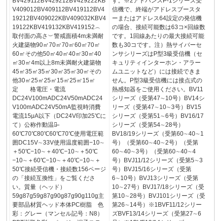
BV429112BV429212BV429222KB
す。※2アドバンスP-1シリーズ受
V409012BV409112BV419112BV4
信機で、終端がアドレスブースタ
19212BV409022KBV409032KBV4
ーまたはアドレス64設定の発信機
19122KBV419132KBV419152︵
の場合、接続可能数は63コ×回線数
取付面の高さ︶警戒面積4m未満耐
です。1回線あたりの最大接続可能
火建築物90㎡70㎡70㎡60㎡70㎡
数も30コです。注）熱サイバーセ
60㎡その他50㎡40㎡40㎡30㎡40
ンサシリーズはP型3級受信機（セ
㎡30㎡4m以上8m未満耐火建築物
キュリティインターホン・アラー
45㎡35㎡35㎡30㎡35㎡30㎡その
ムユニットなど）には接続できま
他30㎡25㎡25㎡15㎡25㎡15㎡
せん。P型3級受信機には接点式の
定 格電圧・電流
熱感知器をご使用ください。BV11
DC24V100mADC24V50mADC24
シリーズ（受第47∼10号）BV14シ
V100mADC24V50mA監視時消費
リーズ（受第47∼10∼3号）BV15
電流15μA以下（DC24V印加25℃に
シリーズ（受第51∼6号）BV16/17
て）公称作動温度̶
シリーズ（受第54∼28号）
60℃70℃80℃60℃70℃使用電圧範
BV18/19シリーズ（受第60∼40∼1
囲DC15V∼33V使用温度範囲−10∼
号）（受第60∼40∼2号）（受第
＋50℃−10∼＋40℃−10∼＋50℃
60∼40∼3号）（受第60∼40∼4
−10∼＋60℃−10∼＋40℃−10∼＋
号）BVJ11/12シリーズ（受第5∼3
50℃接続受信機・接続数156ページ
号）BVJ15/16シリーズ（受第
の「接続互換性」をご覧くださ
6∼10号）BVJ13シリーズ（受第
い。質量（ヘッド）
10∼27号）BVJ17/18シリーズ（受
59g87g59g87g90g87g90g110g主
第10∼28号）BVJ101シリーズ（受
要部品材質ヘッド本体PC樹脂 色
第26∼14号）※1BVF11/12シリー
彩：グレー（マンセル記号：N8）
ズBVF13/14シリーズ（受第27∼6