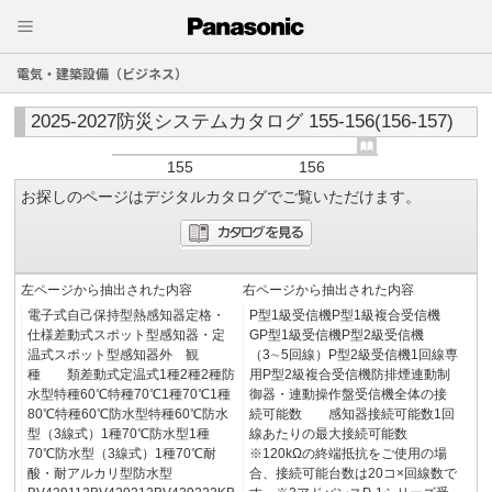
電気・建築設備（ビジネス）
2025-2027防災システムカタログ 155-156(156-157)
155
156
お探しのページはデジタルカタログでご覧いただけます。
左ページから抽出された内容
右ページから抽出された内容
電子式自己保持型熱感知器定格・
P型1級受信機P型1級複合受信機
仕様差動式スポット型感知器・定
GP型1級受信機P型2級受信機
温式スポット型感知器外 観
（3∼5回線）P型2級受信機1回線専
種 類差動式定温式1種2種2種防
用P型2級複合受信機防排煙連動制
水型特種60℃特種70℃1種70℃1種
御器・連動操作盤受信機全体の接
80℃特種60℃防水型特種60℃防水
続可能数 感知器接続可能数1回
型（3線式）1種70℃防水型1種
線あたりの最大接続可能数
70℃防水型（3線式）1種70℃耐
※120kΩの終端抵抗をご使用の場
酸・耐アルカリ型防水型
合、接続可能台数は20コ×回線数で