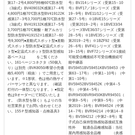
第17∼2号4,800円特種60℃防水型
号）BVJ14シリーズ（受第15∼10
（3線式）BV409032K感第17∼4号
号）BVF17／18シリーズ（受第
4,800円1種70℃防水型BV419122K
19∼9号）BVE11/12シリーズ（受
感第17∼3号3,700円1種70℃防水型
第27∼5号）※1BVE15シリーズ
（3線式）BV419132K感第17∼5号
（受第2019∼2号）※1BVE33/34
3,700円1種70℃耐酸・耐アルカリ
シリーズBVE36/37シリーズ（受第
型防水型BV419152※1感第17∼60
28∼5号）※1BVE35シリーズ（受
号9,300円●差動式スポット型●差動
第2019∼2号）※1BZF92（受第
式スポット型防水型●定温式スポッ
26∼6号）BVF41シリーズ（受第
ト型●定温式スポット型防水型感知
19∼15号）BVF72シリーズ※1接続
器ベースは をご覧くださ
可能受信機接続不可受信機接続可
い。161ページコネクタ（50個入
能中継器
り）は別売（BVK8050/希望小売価
BVS9451BVS9451KBVS9453（中
格5,400円〈税抜〉）でご用意して
第63∼17号）（中第1∼10号）（中
います。※1形状、色は他の熱サイ
第1∼10号）
バーサンサと異なります。（確認
BVS9452BVS9452K（中第4∼5
灯付の一体型になります。）●指定
号）（中第4∼5号）
色は9オーダーにて対応いたしま
BVR9450BVR9450KBVR94501（
す。（防水型を除く）もよりの当
中第9∼5号）（中第9∼5号）（中
社営業所までお問い合わせくださ
第2019∼16号）BVR94524（中第
い。155Ｐ型感知器・点検器具3
14∼7号）BVR94214（中第14∼8
号）BVS94212（中第2∼8号）電
子式自己保持型熱感知器接続互換
性外 観適合品種感知器：当社
屋内用感知器全品種 （炎感