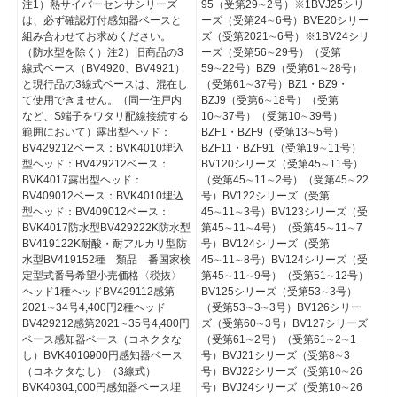
注1）熱サイバーセンサシリーズ
95（受第29∼2号）※1BVJ25シリ
は、必ず確認灯付感知器ベースと
ーズ（受第24∼6号）BVE20シリー
組み合わせてお求めください。
ズ（受第2021∼6号）※1BV24シリ
（防水型を除く）注2）旧商品の3
ーズ（受第56∼29号）（受第
線式ベース（BV4920、BV4921）
59∼22号）BZ9（受第61∼28号）
と現行品の3線式ベースは、混在し
（受第61∼37号）BZ1・BZ9・
て使用できません。（同一住戸内
BZJ9（受第6∼18号）（受第
など、S端子をワタリ配線接続する
10∼37号）（受第10∼39号）
範囲において）露出型ヘッド：
BZF1・BZF9（受第13∼5号）
BV429212ベース：BVK4010埋込
BZF11・BZF91（受第19∼11号）
型ヘッド：BV429212ベース：
BV120シリーズ（受第45∼11号）
BVK4017露出型ヘッド：
（受第45∼11∼2号）（受第45∼22
BV409012ベース：BVK4010埋込
号）BV122シリーズ（受第
型ヘッド：BV409012ベース：
45∼11∼3号）BV123シリーズ（受
BVK4017防水型BV429222K防水型
第45∼11∼4号）（受第45∼11∼7
BV419122K耐酸・耐アルカリ型防
号）BV124シリーズ（受第
水型BV419152種 類品 番国家検
45∼11∼8号）BV124シリーズ（受
定型式番号希望小売価格〈税抜〉
第45∼11∼9号）（受第51∼12号）
ヘッド1種ヘッドBV429112感第
BV125シリーズ（受第53∼3号）
2021∼34号4,400円2種ヘッド
（受第53∼3∼3号）BV126シリー
BV429212感第2021∼35号4,400円
ズ（受第60∼3号）BV127シリーズ
ベース感知器ベース（コネクタな
（受第61∼2号）（受第61∼2∼1
し）BVK4010̶900円感知器ベース
号）BVJ21シリーズ（受第8∼3
（コネクタなし）（3線式）
号）BVJ22シリーズ（受第10∼26
BVK4030̶1,000円感知器ベース埋
号）BVJ24シリーズ（受第10∼26