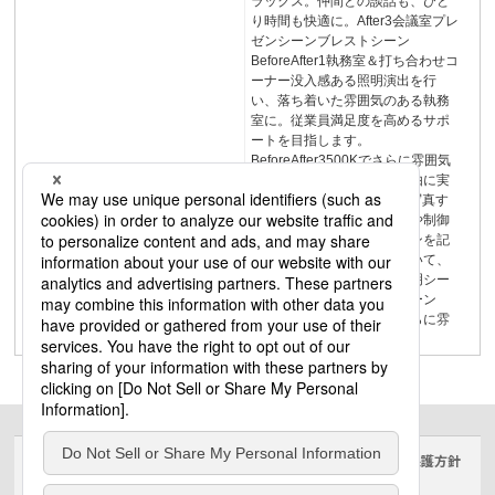
ラックス。仲間との談話も、ひと
り時間も快適に。After3会議室プレ
ゼンシーンブレストシーン
BeforeAfter1執務室＆打ち合わせコ
ーナー没入感ある照明演出を行
い、落ち着いた雰囲気のある執務
室に。従業員満足度を高めるサポ
ートを目指します。
BeforeAfter3500Kでさらに雰囲気
アップ思い描いた空間を自由に実
現し、快適な空間にPlan※写真す
べてはイメージです調光比や制御
ゾーンの異なる複数のシーンを記
憶できる調光システムを用いて、
会議の使い方に合わせた照明シー
ンが再生可能。合議集約シーン
（標準モード）3500Kでさらに雰
囲気アップ
サイトのご利用にあたって
クッキーポリシー
個人情報保護方針