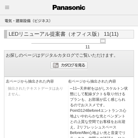
電気・建築設備（ビジネス）
LEDリニューアル提案書（オフィス版） 11(11)
11
お探しのページはデジタルカタログでご覧いただけます。
左ページから抽出された内容
右ページから抽出された内容
抽出されたテキストデータはあり
─11─天井材をはがしスケルトン状
ません。
態にして配線ダクトを取り付ける
プランも、お部屋が広く感じられ
るのでおススメです。
Point3124Before4エントランス心
地よいやわらかな光とペンダント
との上質な空間でお客様をお出迎
え。2リフレッシュスペース
BeforeAfter心地よい光と音楽でリ