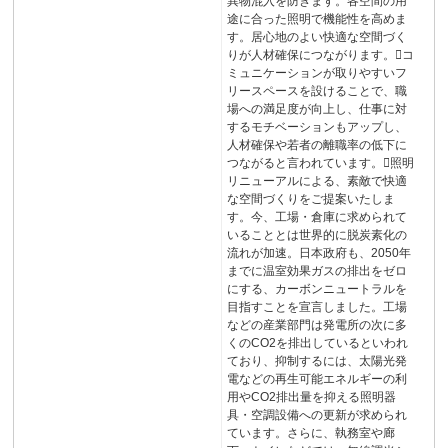
異物混入を防ぎます。各空間の用
途に合った照明で機能性を高めま
す。居心地のよい快適な空間づく
りが人材確保につながります。コ
ミュニケーションが取りやすいフ
リースペースを設けることで、職
場への満足度が向上し、仕事に対
するモチベーションもアップし、
人材確保や若者の離職率の低下に
つながると言われています。照明
リニューアルによる、素敵で快適
な空間づくりをご提案いたしま
す。今、工場・倉庫に求められて
いることとは世界的に脱炭素化の
流れが加速。日本政府も、2050年
までに温室効果ガスの排出をゼロ
にする、カーボンニュートラルを
目指すことを宣言しました。工場
などの産業部門は発電所の次に多
くのCO2を排出しているといわれ
ており、抑制するには、太陽光発
電などの再生可能エネルギーの利
用やCO2排出量を抑える照明器
具・空調設備への更新が求められ
ています。さらに、執務室や廊