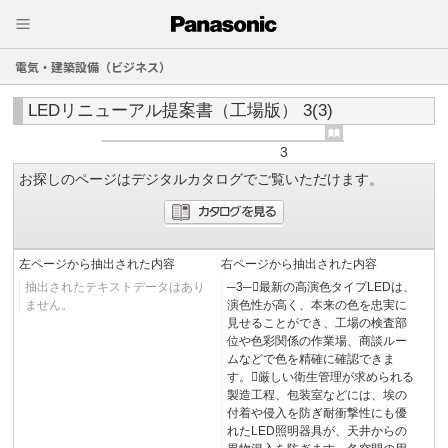
電気・建築設備（ビジネス）
LEDリニューアル提案書（工場版） 3(3)
3
お探しのページはデジタルカタログでご覧いただけます。
左ページから抽出された内容
右ページから抽出された内容
抽出されたテキストデータはあり
─3─最新の高演色タイプLEDは、
ません。
演色性が高く、本来の色を忠実に
見せることができ、工場の検査部
位や色彩関係の作業場、商談ルー
ムなどで色を精確に確認できま
す。厳しい衛生管理が求められる
製造工程、包装室などには、埃の
付着や侵入を防ぎ耐衝撃性にも優
れたLED照明器具が、天井からの