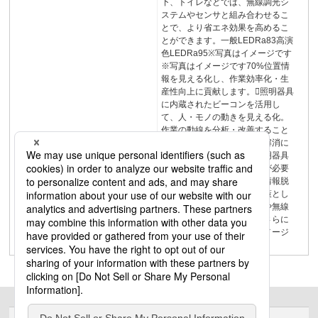
下、トイレなどでは、無線調光シ
ステムやセンサと組み合わせるこ
とで、より省エネ効果を高めるこ
とができます。一般LEDRa83高演
色LEDRa95※写真はイメージです
※写真はイメージです70%位置情
報を見える化し、作業効率化・生
産性向上に貢献します。照明器具
に内蔵されたビーコンを活用し
て、人・モノの動きを見える化。
作業の動線を分析・改善すること
で、生産性向上や人手不足解消に
貢献します。※対応する照明器具
の他に、サービスのご契約が必要
です。動線を見える化位置情報脱
炭素化・電気代高騰への対策とし
て、LED化は必須。センサや無線
調光システムを取り入れてさらに
省エネ。※写真はすべてイメージ
です