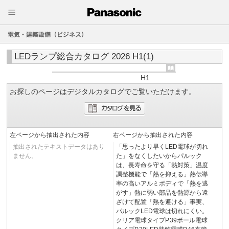
電気・建築設備（ビジネス）
LEDランプ総合カタログ 2026 H1(1)
H1
お探しのページはデジタルカタログでご覧いただけます。
左ページから抽出された内容
右ページから抽出された内容
抽出されたテキストデータはあり
「思ったより早くLED電球が切れ
ません。
た」をなくしたいからパルック
は、長寿命を守る「熱対策」温度
調整機能で「熱を抑える」熱伝導
率の高いアルミボディで「熱を逃
がす」熱に弱い部品を熱源から遠
ざけて配置「熱を避ける」事実、
パルックLED電球は切れにくい。
クリア電球タイプP.39ボール電球