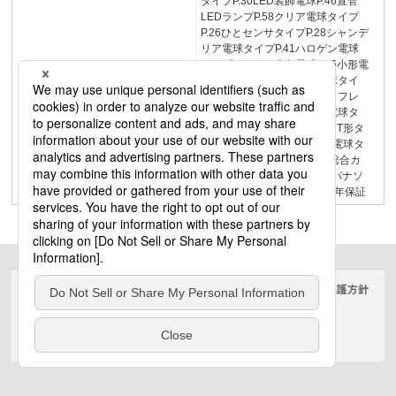
タイプP.30LED装飾電球P.46直管
LEDランプP.58クリア電球タイプ
P.26ひとセンサタイプP.28シャンデ
リア電球タイプP.41ハロゲン電球
タイプP.45LED小丸電球P.46小形電
球タイプP.35ハイビーム電球タイ
プP.32バラストレス水銀灯リフレ
クタ形タイプP.33ミニレフ電球タ
イプP.44レフ電球タイプP.31T形タ
イプP.43T形タイプP.29一般電球タ
イプP.202026.1LEDランプ総合カ
タログ2026施工会社様向けパナソ
ニックのLED電球は安心の5年保証
サイトのご利用にあたって
クッキーポリシー
個人情報保護方針
電気・建築設備（ビジネス）
© Panasonic Electric Works Co., Ltd.