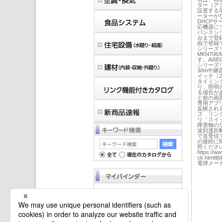
ター（ア
設置する
ーターがな
DHCPサ
応機器に
バンスシリ
台まで登
由で登録
シリーズ
MKN706
す。Ai
シリーズリ
30m中継
イッチ（2
タイミン
り、照明の
る場合が
と前の画
専用アプ
反映され
ズ リン
リ「スイ
障害物の
波到達距
で送受信
の接続に
照くださ
https://ww
ck.ht
電球メー
マイバインダーは空です。