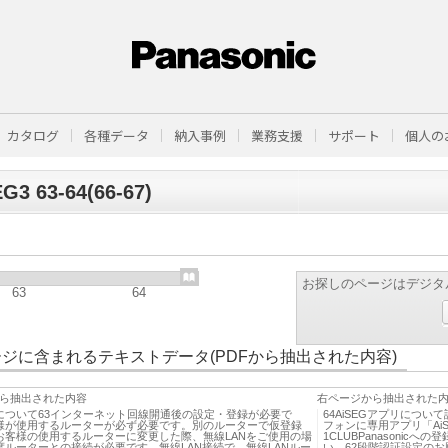
カタログ
各種データ
納入事例
業務支援
サポート
個人の
G3 63-64(66-67)
お探しのページはデジタ
63
64
ジに含まれるテキストデータ(PDFから抽出された内容)
ら抽出された内容
右ページから抽出された
について63インターネット回線開通後の設定・登録が必要で
64AiSEGアプリについ
様が使用するルーターが必ず必要です。別のルーターで仮登録
フォンに専用アプリ「Ai
お客様の使用するルーターに変更した際、無線LANをご使用の場
1CLUBPanason
度ルーターとの接続が必要です。無線LAN接続で、無線LANルー
い。62段階認証設定