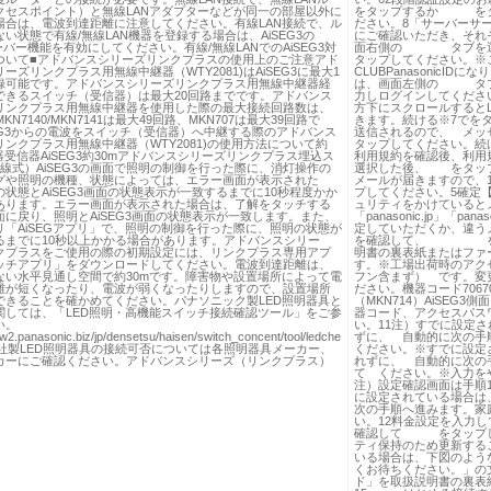
クセスポイント）と無線LANアダプターなどが同一の部屋以外に
をタップするか を
場合は、電波到達距離に注意してください。有線LAN接続で、ル
ださい。8「サーバーサ
い状態で有線/無線LAN機器を登録する場合は、AiSEG3の
にご確認いただき、そ
ーバー機能を有効にしてください。有線/無線LANでのAiSEG3対
面右側の タブを選ん
ついて■アドバンスシリーズリンクプラスの使用上のご注意アド
タップしてください。※
ーズリンクプラス用無線中継器（WTY2081)はAiSEG3に最大1
CLUBPanasonicIDに
録可能です。アドバンスシリーズリンクプラス用無線中継器経
は、画面左側の タブ
できるスイッチ（受信器）は最大20回路までです。アドバンス
力しログインしてください。3
リンクプラス用無線中継器を使用した際の最大接続回路数は、
方下にスクロールするとL
/MKN7140/MKN7141は最大49回路、MKN707は最大39回路で
きます。続ける※7でを
SEG3からの電波をスイッチ（受信器）へ中継する際のアドバンス
送信されるので、 メッ
ンクプラス用無線中継器（WTY2081)の使用方法について約
タップしてください。続
器受信器AiSEG3約30mアドバンスシリーズリンクプラス埋込ス
利用規約を確認後、利用
線式）AiSEG3の画面で照明の制御を行った際に、消灯操作の
選択した後、 をタップ
グや照明の機種、状態によっては、エラー画面が表示された
メールが届きますので、
状態とAiSEG3画面の状態表示が一致するまでに10秒程度かか
プしてください。5確定
あります。エラー画面が表示された場合は、了解をタッチする
ュリティをかけていると
面に戻り、照明とAiSEG3画面の状態表示が一致します。また、
「panasonic.jp」「
リ「AiSEGアプリ」で、照明の制御を行った際に、照明の状態が
定していただくか、違う
るまでに10秒以上かかる場合があります。アドバンスシリー
を確認して、 をタ
クプラスをご使用の際の初期設定には、リンクプラス専用アプ
明書の裏表紙またはファ
ッチアプリ」をダウンロードしてください。電波到達距離は、
す。※工場出荷時のアク
ない水平見通し空間で約30mです。障害物や設置場所によって電
フン含まず） です。変
離が短くなったり、電波が弱くなったりしますので、設置場所
ださい。機器コード7067
できることを確かめてください。パナソニック製LED照明器具と
（MKN714）AiSEG
関しては、「LED照明・高機能スイッチ接続確認ツール」をご参
器コード、アクセスパ
い。
い。11注）すでに設定
w2.panasonic.biz/jp/densetsu/haisen/switch_concent/tool/ledche
ずに、 自動的に次の手
ml他社製LED照明器具の接続可否については各照明器具メーカー、
ください。※すでに設定
カーにご確認ください。アドバンスシリーズ（リンクプラス）
れずに、 自動的に次の
て ください。※入力
注）設定確認画面は手順1
に設定されている場合は
次の手順へ進みます。
い。12料金設定を入力
確認して をタップして
ティ保持のため更新する
いる場合は、下図のよう
くお待ちください。」の
ド」を取扱説明書の裏