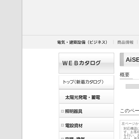
こ
こ
か
ら
本
文
で
す
電気・建築設備（ビジネス）
商品情報
。
AiSE
概要
このペー
左ページか
対応機器
す。お客
を行い、
合は、再