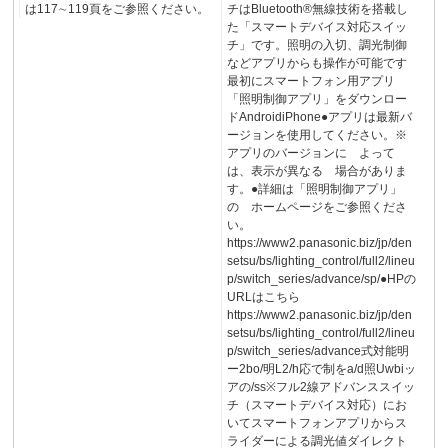
は117∼119頁をご参照ください。
チはBluetooth®無線技術を搭載し
た「スマートデバイス対応スイッ
チ」です。照明の入切、調光制御
などアプリからも操作が可能です
最初にスマートフォン用アプリ
「照明制御アプリ」をダウンロー
ドAndroidiPhone●アプリは最新バ
ージョンを使用してください。※
アプリのバージョンに よって
は、表示が異なる 場合がありま
す。●詳細は「照明制御アプリ」
の ホームページをご参照くださ
い。
https://www2.panasonic.biz/jp/den
setsu/bs/lighting_control/full2/lineu
p/switch_series/advance/sp/●HPの
URLはこちら
https://www2.panasonic.biz/jp/den
setsu/bs/lighting_control/full2/lineu
p/switch_series/advance式対能明
ー2bo/明L2/h応で制をa/d照Uwbiッ
アの/ss※フル2線アドバンススイッ
チ（スマートデバイス対応）にお
いてスマートフォンアプリからス
ライダーによる調光値ダイレクト