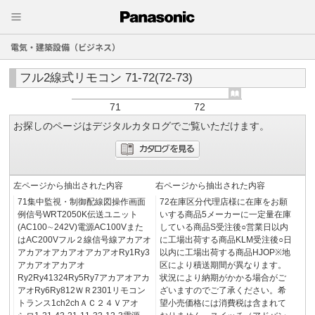
電気・建築設備（ビジネス）
フル2線式リモコン 71-72(72-73)
71
72
お探しのページはデジタルカタログでご覧いただけます。
左ページから抽出された内容
右ページから抽出された内容
71集中監視・制御配線図操作画面
72在庫区分代理店様に在庫をお願
例信号WRT2050K伝送ユニット
いする商品5メーカーに一定量在庫
(AC100∼242V)電源AC100Vまた
している商品S受注後○営業日以内
はAC200Vフル２線信号線アカアオ
に工場出荷する商品KLM受注後○日
アカアオアカアオアカアオRy1Ry3
以内に工場出荷する商品HJOP※地
アカアオアカアオ
区により積送期間が異なります。
Ry2Ry41324Ry5Ry7アカアオアカ
状況により納期がかかる場合がご
アオRy6Ry812ＷＲ2301リモコン
ざいますのでご了承ください。希
トランス1ch2chＡＣ２４Ｖアオ
望小売価格には消費税は含まれて