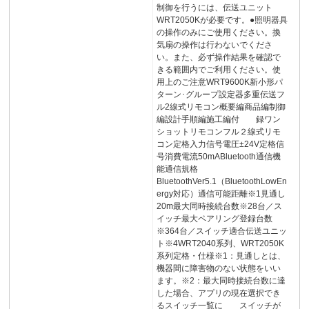
制御を行うには、伝送ユニット
WRT2050Kが必要です。●照明器具
の操作のみにご使用ください。換
気扇の操作は行わないでくださ
い。また、必ず操作結果を確認で
きる範囲内でご利用ください。使
用上のご注意WRT9600K新小形パ
ターン･グループ設定器多重伝送フ
ル2線式リモコン概要編商品編制御
編設計手順編施工編付 録ワン
ショットリモコンフル２線式リモ
コン定格入力信号電圧±24V定格信
号消費電流50mABluetooth通信機
能通信規格
BluetoothVer5.1（BluetoothLowEn
ergy対応）通信可能距離※1見通し
20m最大同時接続台数※28台／ス
イッチ最大ペアリング登録台数
※364台／スイッチ適合伝送ユニッ
ト※4WRT2040系列、WRT2050K
系列定格・仕様※1：見通しとは、
機器間に障害物のない状態をいい
ます。※2：最大同時接続台数に達
した場合、アプリの現在選択でき
るスイッチ一覧に スイッチが