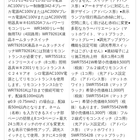
シロ1-21-42-21-11-32-12-3電源
おりません。スイッチ（アドバン
AC100Vリレー制御盤342-4ブレー
ス形）●アーキデザインに対応した
カ電源AC100VまたはAC200Vブレ
新デザイン（アドバンス形）●表示
ーカ電源AC100VまたはAC200V照
ランプが現行商品の赤/緑に対し、
明器具ＷＲ616520Aフルパワーリ
空間に美しく溶け込む赤/白に変更●
モコンリレー WR3400リレー制
多彩なカラーバリエーション（マ
御用T/U（4回路用）WRT9261K液
ットホワイト、マットブラック、
晶ネームタッチスイッチ
マットグレー）●調光アップダウン
WRT9261K液晶ネームタッチスイ
機能を設定可能（調光専用スイッ
ッチWRT9261Kには別途リモコン
チはございません）●速結端子によ
トランスが必要です。WRT5518エ
り施工性向上特 長8コ用4コ用
イトフリースイッチ（8コ用）照明
SWRT5541W希望小売価格9,500円
器具ＷＲ2301リモコントランスＡ
〈税抜〉フル２線式リモコンスイ
Ｃ２４Ｖアオ シロ電源AC100V電
ッチ（1コ用）（光アドレス設定
源としてリモコントランスを使用
式）（アドバンス形）（マットホ
します。リモコントランス1台で
ワイト）SWRT5541B（マットブ
WRT9261Kは7台まで接続可能で
ラック）希望小売価格11,000円
す。配線長100m以内
〈税抜〉SWRT5541H（マットグ
φ0.9（0.75mm2）の場合は、配線
レー）希望小売価格9,500円〈税
長50m以内となります。ネーム
抜〉もあります。SWRT5542W希
（名称）を入力できるスイッチ部
望小売価格11,300円〈税抜〉フル
ページの切替え8コ×3ページ＝最大
２線式リモコンスイッチ（2コ用）
24コ用スイッチのサイズを変更大
（光アドレス設定式）（アドバン
きな表示で操作性アップ。調光ス
ス形）（マットホワイト）
イッチとして使用。タテに4コ分使
SWRT5542B（マットブラック）