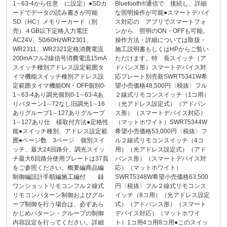
1∼63-4から任意 に設定）●SDカ
Bluetooth®通信で 接続し、詳細
ードでデータの読み書きが可能
な照明操作が可能●スマートデバイ
SD（HC）メモリーカード（別
ス対応の アプリでスマートフォ
売）４GB以下定格入力電圧
ンから 照明のON・OFFも可能。
AC24V、50/60HzWR2301、
操作方法・詳細については取扱・
WR2311、WR2321定格消費電流
施工説明書もしくはHPからご覧い
200mAフル2線信号消費電流15mA
ただけます。特 長スイッチ（ア
スイッチ種別アドレス設定範囲タ
ドバンス形）スマートデバイス対
イマ機能スイッチ種別アドレス設
応プレート別売新SWRT5341W希
定範囲タイマ機能ON・OFF個別0-
望小売価格48,500円〈税抜〉フル
1∼63-4あり調光個別0-1∼63-4あ
２線式リモコンスイッチ（1コ用）
りパターン1∼72なし旧調光1∼16
（光アドレス設定式）（アドバン
ありグループ1∼127ありグループ
ス形）（スマートデバイス対応）
1∼127あり仕 様取付方法●定格性
（マットホワイト）SWRT5344W
能●スイッチ種別、アドレス設定範
希望小売価格53,000円〈税抜〉フ
囲●ページ数 3ページ 個別スイ
ル２線式リモコンスイッチ（4コ
ッチ、最大24回路分、調光スイッ
用）（光アドレス設定式）（アド
チ最大6回路分使用プレートは37頁
バンス形）（スマートデバイス対
をご参照ください。概要編商品編
応）（マットホワイト）
制御編設計手順編施工編付 録
SWRT5348W希望小売価格63,500
ワンショットリモコンフル２線式
円〈税抜〉フル２線式リモコンス
リモコンパターン制御およびグル
イッチ（8コ用）（光アドレス設定
ープ制御を行う場合は、必ずあら
式）（アドバンス形）（スマート
かじめパターン・グループの制御
デバイス対応）（マットホワイ
内容設定を行ってください。詳細
ト）1コ用4コ用8コ用●このスイッ