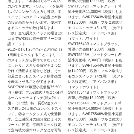
用します。・本体内でネームの入
希望小売価格13,000円〈税抜〉
力ができます。・SDカードを使用
SWRT5542H（マットグレー）希
しパソコンからの入力も可能。本
望小売価格11,300円〈税抜〉もあ
スイッチへのアドレス設定は本体
ります。SWRT5543W希望小売価
の設定画面から行います。使用で
格12,300円〈税抜〉フル２線式リ
きるスイッチの数は減ります。
モコンスイッチ（3コ用）（光アド
（例）全て調光スイッチの場合は6
レス設定式）（アドバンス形）
コまでWR3925信号線雷サージ防
（マットホワイト）
護ユニット
SWRT5543B（マットブラック）
φ1.2∼φ1.61.25mm2∼2.0mm2（）
希望小売価格14,200円〈税抜〉
●画面をロックすることにより、こ
SWRT5543H（マットグレー）希
のスイッチから操作できないよう
望小売価格12,300円〈税抜〉もあ
にしたり、大きな会議室を２つに
ります。SWRT5544W希望小売価
分けて活用する場合などは、その
格14,000円〈税抜〉フル２線式リ
部屋に合わせたスイッチ操作画面
モコンスイッチ（4コ用）（光アド
を表示させることができます。
レス設定式）（アドバンス形）
SWRT9261K希望小売価格75,500
（マットホワイト）
円〈税抜〉フル2線式リモコン液晶
SWRT5544B（マットブラック）
ネームタッチスイッチ(最大24コ
希望小売価格16,400円〈税抜〉
用）（3.5型）特 長①2連スペー
SWRT5544H（マットグレー）希
スで最大24コ用のコンパクトスイ
望小売価格14,000円〈税抜〉もあ
ッチ。②ネームタッチ式で快適操
ります。SWRT5548W希望小売価
作。③点滅区分の細分化によりス
格24,800円〈税抜〉フル２線式リ
マートに節電。④画面ロック設定
モコンスイッチ（8コ用）（光アド
で定時後の操作ロックなどが可能
レス設定式）（アドバンス形）