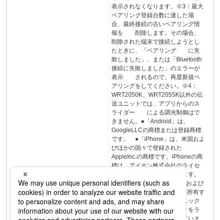
表示されなくなります。※3：最大
ペアリング登録台数に達した場
合、最終接続の古いペアリング情
報を 削除します。その場合、
削除された端末で接続しようとし
たときに、「ペアリング に失
敗しました」、または「Bluetooth
接続に失敗しました」のエラーが
表示 されるので、再度新規ペ
アリングをしてください。※4：
WRT2050K、WRT2055K以外の伝
送ユニットでは、アプリからのス
ライダー による調光制御はで
きません。●「Android」は、
GoogleLLCの商標または登録商標
です。 ●「iPhone」は、米国およ
びほかの国々で登録された
AppleInc.の商標です。iPhoneの商
標は、アイホン株式会社のライセ
ンスに基づき使用されています。
●Bluetooth®のワードマークおよび
ロゴは、BluetoothSIG,Inc.が所有す
る登録商標であり、パナソニック
株式会社は、これらのマークをラ
イセンスに基づいて使用していま