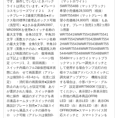
です。操作していないときバック
（マットホワイト）
ライトは消えています。●プレート
SWRT5548B（マットブラック）
コスモシリーズワイド２１ スイ
希望小売価格28,500円〈税抜〉
ッチプレート2連接穴用適合●ボッ
SWRT5548H（マットグレー）希
クス取付標準2連埋込ボックス可能
望小売価格24,800円〈税抜〉もあ
（浅型可）●はさみ金具WN3997、
ります。プレート別売1コ用2コ用3
WN3990Kを使用●スイッチ名称の
コ用新
最大文字数 全角10文字、半角20
WRT5541WWRT5541BWRT5541
文字（英数カナのみ）●ページ名称
HWRT5542WWRT5542BWRT554
の最大文字数 全角5文字、半角10
2HWRT5543WWRT5543BWRT55
文字（英数カナのみ）●電源投入時
43HWRT5544WWRT5544BWRT5
および画面消灯からの 復帰画面
544HWRT5548WWRT5548BWRT
は下記より選択可能 ・ページ指
5548Hマットホワイトマットブラ
定（ページ1、2、前回画面） ・
ックマットグレー調光スイッチと
スイッチ内蔵のフル2線仮想端末状
して使用する場合ランプ点灯の仕
態に合わ せて画面選択（アドレ
様※フル2線アドバンススイッチに
スは個別0-1∼63-4から 任意に設
調光値アップダウン 機能を設定
定） ・消灯前の画面保持●誤操作
する場合は、小形パターン・グル
防止のあり/なしが設定可能 あり
ープ 設定器WRT9600Kで設定し
が選択された場合、スイッチ操作
てください。表示部2ヶ所表示部1
時に操作 確認のダイアログを表
ヶ所他の商品本商品OFF時
示液晶ネームタッチスイッチの回
LED〈緑〉表示LED〈赤〉表示ON
路設計プレート別売●フル2線スイ
時LED〈白〉表示LED〈赤〉表示
ッチから液晶スイッチの操作を
OFF時ON時●スマートデバイス対
ロ ック可能（アドレスは個別0-
応スイッチと スマートフォンを