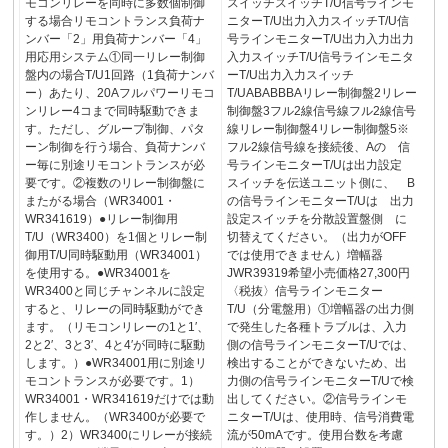
モコンリレーを同時に多数個制御
スイッチスイッチT/U信号ラインモ
する場合リモコントランス負荷ナ
ニターT/U出力入力スイッチT/U信
ンバー「2」用負荷ナンバー「4」
号ラインモニターT/U出力入力出力
用応用システム①同一リレー制御
入力スイッチT/U信号ラインモニタ
盤内の場合T/U1回路（1負荷ナンバ
ーT/U出力入力スイッチ
ー）あたり、20Aフルパワーリモコ
T/UABABBBAリレー制御盤2リレー
ンリレー4コまで同時駆動できま
制御盤3フル2線信号線フル2線信号
す。ただし、グループ制御、パタ
線リレー制御盤4リレー制御盤5※
ーン制御を行う場合、負荷ナンバ
フル2線信号線を接続後、Aの 信
ー毎に別途リモコントランスが必
号ラインモニターT/Uは出力設定
要です。②複数のリレー制御盤に
スイッチを伝送ユニット側に、 B
またがる場合（WR34001・
の信号ラインモニターT/Uは 出力
WR341619）●リレー制御用
設定スイッチを分散設置盤側 に
T/U（WR3400）を1個とリレー制
切替えてください。（出力がOFF
御用T/U同時駆動用（WR34001）
では使用できません）増幅器
を使用する。●WR34001を
JWR39319希望小売価格27,300円
WR3400と同じチャンネルに設定
〈税抜〉信号ラインモニター
すると、リレーの同時駆動ができ
T/U（分電盤用）①増幅器の出力側
ます。（リモコンリレーの1と1′、
で発生した各種トラブルは、入力
2と2′、3と3′、4と4′が同時に駆動
側の信号ラインモニターT/Uでは、
します。）●WR34001用に別途リ
検出することができないため、出
モコントランスが必要です。1）
力側の信号ラインモニターT/Uで検
WR34001・WR341619だけでは動
出してください。②信号ラインモ
作しません。（WR3400が必要で
ニターT/Uは、使用時、信号消費電
す。）2）WR3400にリレーが接続
流が50mAです。使用台数を考慮