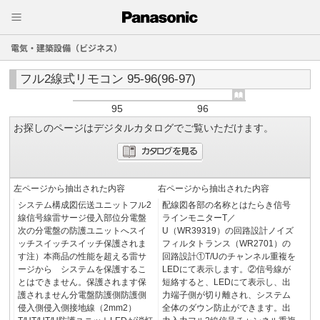
電気・建築設備（ビジネス）
フル2線式リモコン 95-96(96-97)
95
96
お探しのページはデジタルカタログでご覧いただけます。
左ページから抽出された内容
右ページから抽出された内容
システム構成図伝送ユニットフル2
配線図各部の名称とはたらき信号
線信号線雷サージ侵入部位分電盤
ラインモニターT／
次の分電盤の防護ユニットへスイ
U（WR39319）の回路設計ノイズ
ッチスイッチスイッチ保護されま
フィルタトランス（WR2701）の
す注）本商品の性能を超える雷サ
回路設計①T/Uのチャンネル重複を
ージから システムを保護するこ
LEDにて表示します。②信号線が
とはできません。保護されます保
短絡すると、LEDにて表示し、出
護されません分電盤防護側防護側
力端子側が切り離され、システム
侵入側侵入側接地線（2mm2）
全体のダウン防止ができます。出