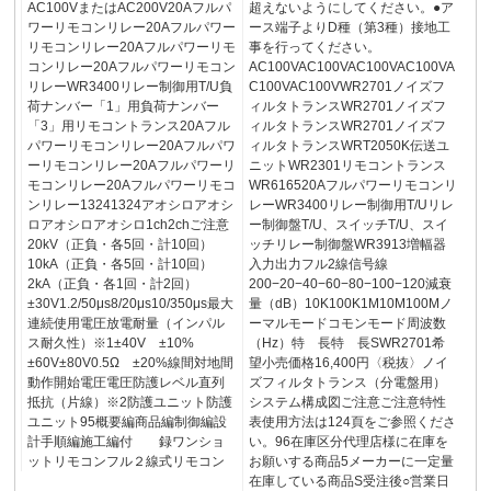
AC100VまたはAC200V20Aフルパ
超えないようにしてください。●ア
ワーリモコンリレー20Aフルパワー
ース端子よりD種（第3種）接地工
リモコンリレー20Aフルパワーリモ
事を行ってください。
コンリレー20Aフルパワーリモコン
AC100VAC100VAC100VAC100VA
リレーWR3400リレー制御用T/U負
C100VAC100VWR2701ノイズフ
荷ナンバー「1」用負荷ナンバー
ィルタトランスWR2701ノイズフ
「3」用リモコントランス20Aフル
ィルタトランスWR2701ノイズフ
パワーリモコンリレー20Aフルパワ
ィルタトランスWRT2050K伝送ユ
ーリモコンリレー20Aフルパワーリ
ニットWR2301リモコントランス
モコンリレー20Aフルパワーリモコ
WR616520Aフルパワーリモコンリ
ンリレー13241324アオシロアオシ
レーWR3400リレー制御用T/Uリレ
ロアオシロアオシロ1ch2chご注意
ー制御盤T/U、スイッチT/U、スイ
20kV（正負・各5回・計10回）
ッチリレー制御盤WR3913増幅器
10kA（正負・各5回・計10回）
入力出力フル2線信号線
2kA（正負・各1回・計2回）
200−20−40−60−80−100−120減衰
±30V1.2/50μs8/20μs10/350μs最大
量（dB）10K100K1M10M100Mノ
連続使用電圧放電耐量（インパル
ーマルモードコモンモード周波数
ス耐久性）※1±40V ±10%
（Hz）特 長特 長SWR2701希
±60V±80V0.5Ω ±20%線間対地間
望小売価格16,400円〈税抜〉ノイ
動作開始電圧電圧防護レベル直列
ズフィルタトランス（分電盤用）
抵抗（片線）※2防護ユニット防護
システム構成図ご注意ご注意特性
ユニット95概要編商品編制御編設
表使用方法は124頁をご参照くださ
計手順編施工編付 録ワンショ
い。96在庫区分代理店様に在庫を
ットリモコンフル２線式リモコン
お願いする商品5メーカーに一定量
在庫している商品S受注後○営業日