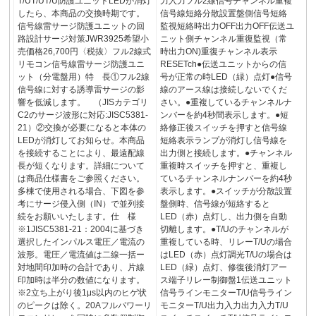
T/UT/UT/U防護ユニットLEDが消灯
力入力フル2線信号チャンネル重複
したら、本商品の交換時期です。
信号線短絡分散設置盤側信号短絡
信号線雷サージ防護ユニットの回
監視短絡時出力OFF出力OFF伝送ユ
路設計サージ対策JWR3925希望小
ニット側チャンネル重復監視（常
売価格26,700円〈税抜〉フル2線式
時出力ON)重復チャンネル表示
リモコン信号線雷サージ防護ユニ
RESETch●伝送ユニットからの信
ット（分電盤用）特 長①フル2線
号が正常の時LED（緑）点灯●信号
信号線に対する誘導雷サージの影
線のアース線は接続しないでくだ
響を低減します。 （JISカテゴリ
さい。●重複しているチャンネルナ
C2のサージ波形に対応:JISC5381-
ンバーを約4秒間表示します。●短
21）②交換が必要になると本体の
絡修正後スイッチを押すと信号線
LEDが消灯してお知らせ。本商品
短絡表示ランプが消灯し信号線を
を接続することにより、最遠配線
出力側と接続します。●チャンネル
長が短くなります。詳細について
重複時スイッチを押すと、重複し
は商品仕様書をご参照ください。
ているチャンネルナンバーを約4秒
多棟で使用される場合、下図を参
表示します。●スイッチが分散設置
考にサージ侵入側（IN）で並列接
盤側時、信号線が短絡すると
続をお願いいたします。仕 様
LED（赤）点灯し、出力側を自動
※1JISC5381-21：2004に基づき
切離します。●T/Uのチャンネルが
選択したインパルス電圧／電流の
重複している時、リレーT/Uの場合
波形。電圧／電流値は二線一括ー
はLED（赤）点灯調光T/Uの場合は
対地間印加時の合計であり、片線
LED（緑）点灯、修復後消灯アー
印加時は半分の数値になります。
ス端子リレー制御盤1伝送ユニット
※2立ち上がり後1μs以内のヒゲ状
信号ラインモニターT/U信号ライン
のピークは除く。20Aフルパワーリ
モニターT/U出力入力出力入力T/U