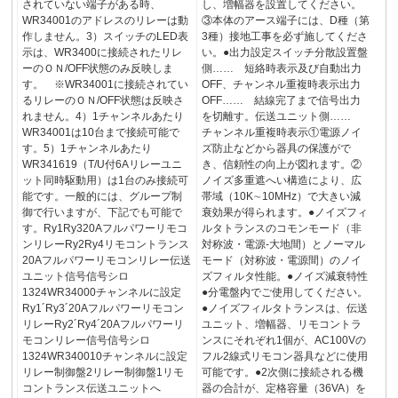
されていない端子がある時、
し、増幅器を設置してください。
WR34001のアドレスのリレーは動
③本体のアース端子には、D種（第
作しません。3）スイッチのLED表
3種）接地工事を必ず施してくださ
示は、WR3400に接続されたリレ
い。●出力設定スイッチ分散設置盤
ーのＯＮ/OFF状態のみ反映しま
側…… 短絡時表示及び自動出力
す。 ※WR34001に接続されてい
OFF、チャンネル重複時表示出力
るリレーのＯＮ/OFF状態は反映さ
OFF…… 結線完了まで信号出力
れません。4）1チャンネルあたり
を切離す。伝送ユニット側……
WR34001は10台まで接続可能で
チャンネル重複時表示①電源ノイ
す。5）1チャンネルあたり
ズ防止などから器具の保護がで
WR341619（T/U付6Aリレーユニ
き、信頼性の向上が図れます。②
ット同時駆動用）は1台のみ接続可
ノイズ多重遮へい構造により、広
能です。一般的には、グループ制
帯域（10K∼10MHz）で大きい減
御で行いますが、下記でも可能で
衰効果が得られます。●ノイズフィ
す。Ry1Ry320Aフルパワーリモコ
ルタトランスのコモンモード（非
ンリレーRy2Ry4リモコントランス
対称波・電源-大地間）とノーマル
20Aフルパワーリモコンリレー伝送
モード（対称波・電源間）のノイ
ユニット信号信号シロ
ズフィルタ性能。●ノイズ減衰特性
1324WR34000チャンネルに設定
●分電盤内でご使用してください。
Ry1´Ry3´20Aフルパワーリモコン
●ノイズフィルタトランスは、伝送
リレーRy2´Ry4´20Aフルパワーリ
ユニット、増幅器、リモコントラ
モコンリレー信号信号シロ
ンスにそれぞれ1個が、AC100Vの
1324WR340010チャンネルに設定
フル2線式リモコン器具などに使用
リレー制御盤2リレー制御盤1リモ
可能です。●2次側に接続される機
コントランス伝送ユニットへ
器の合計が、定格容量（36VA）を