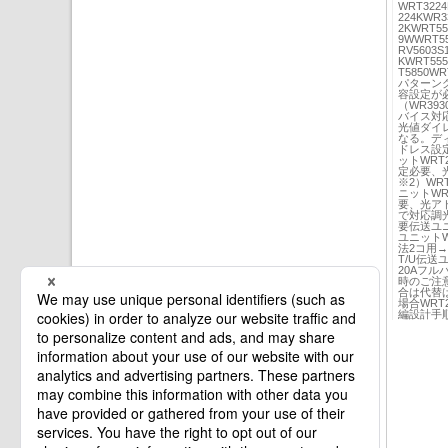
WRT3224
224KWR3
2KWRT55
9WWRT55
RV5603S
KWRT555
T5850WR
パターン
容設定が必
（WR39
バイス対
光値ダイレ
なる。デ
ドレス設
ットWRT
定必要、光
※2）W
ニットWR
要、光ア
で対応調光
要伝送ユニ
ユニットW
法2コ用→
T/U伝送
20Aフ
時のご注意
合は代替
場合WRT
編設計手