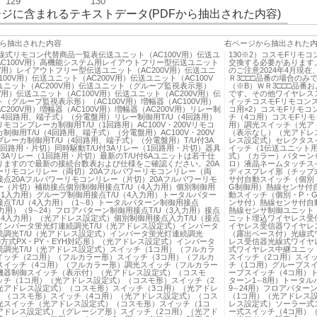
129
130
ジに含まれるテキストデータ(PDFから抽出された内容)
ら抽出された内容
右ページから抽出された
2線式リモコン代替商品一覧表伝送ユニット（AC100V用）伝送ユ
130※2）コスモFリモ
AC100V用）高機能システム用レイアウトフリー型伝送ユニット
交換する必要があります
0V用）レイアウトフリー型伝送ユニット（AC200V用）伝送ユニ
のご注意2024年4月現
100V用）伝送ユニット（AC200V用）伝送ユニット（AC100V
Ｒ3□□□品番の場合のみ
ユニット（AC200V用）伝送ユニット（グループ監視表示形）
（※B）ＷＲ3□□□品番お
0V用）伝送ユニット（AC100V用）伝送ユニット（AC200V用）伝
です。その他ワイヤレス
（グループ監視表示形）（AC100V用）増幅器（AC100V用）
イッチコスモFリモコン
C200V用）増幅器（AC100V用）増幅器（AC200V用）リレー制
コ用×2）コスモFリモコ
（4回路用、端子式）（分電盤用）リレー制御用T/U（4回路用）
チ（4コ用）コスモFリモ
モコンブレーカ制御用T/U（1回路用）AC100V・200Vリモコ
用）調光スイッチ（光ア
制御用T/U（4回路用、端子式）（分電盤用）AC100V・200V
（表示なし）（光アドレ
レーカ制御用T/U（4回路用、端子式）（分電盤用）T/U付3A
レス設定式）セレクタス
回路用・片切）同時駆動T/U付3Aリレー（1回路用・片切）器具
イッチ（1伝送ユニット
付3Aリレー（1回路用・片切）最新のT/U付6Aユニットは若干仕
式）（カラー）パターン
りますので最新の接続台数表および仕様をご確認ください。20A
ロ）液晶ネームタッチスイ
ーリモコンリレー（両切）20Aフルパワーリモコンリレー（両
ディスプレイ形（チップ
接点20Aフルパワーリモコンリレー（片切）20Aフルパワーリモ
サ付自動スイッチ（個別
ー（片切）補助接点個別制御用接点T/U（4入力用）個別制御用
G制御用）熱線センサ付
（1入力用）グループ制御用接点T/U（4入力用）トータルパター
動スイッチ（個別・P・
点T/U（4入力用）（1∼8）トータルパターン制御用接点
ンサ付）熱線センサ付自
入力用）（9∼24）フロアパターン制御用接点T/U（3入力用）接点
熱線センサ制御ユニット
（4入力用）（光アドレス設定式）個別制御用接点入力T/U（接点
ニット埋込ワイヤレス受
インバータ蛍光灯連続調光T/U（光アドレス設定式）インバータ
イヤレス受信器ワイヤレ
続調光T/U（光アドレス設定式）インバータ蛍光灯連続調光
（露出ベース付）光線式
動方式PX・PY・EYH対応形）（光アドレス設定式）インバータ
レス受信器光線式ワイヤレ
続調光T/U（光アドレス設定式）スイッチ（1コ用）（フルカラ
式ワイヤレス中継ユニット
イッチ（2コ用）（フルカラー形）スイッチ（3コ用）（フルカ
スイッチ（2コ用）スイ
スイッチ（4コ用）（フルカラー形）調光スイッチ（フルカラー
チ（1コ用）グループス
機器制御スイッチ（表示付）（光アドレス設定式）（コスモ
ープスイッチ（4コ用）
ッチ（1コ用）（光アドレス設定式）（コスモ形）スイッチ（2
ターン1∼8用）トータ
光アドレス設定式）（コスモ形）スイッチ（3コ用）（光アドレ
9∼24用）フロアパター
）（コスモ形）スイッチ（4コ用）（光アドレス設定式）（コス
（1コ用）（光アドレス
光スイッチ（光アドレス設定式）（コスモ形）スイッチ（1コ
レス設定式）ソーラー式
アドレス設定式）（グレーシア形）スイッチ（2コ用）（光アド
ー式スイッチ（4コ用）