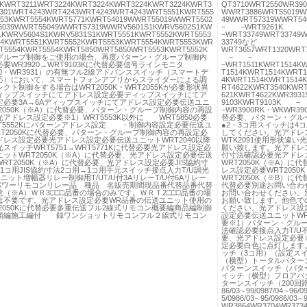
KWRT3211WRT3224KWRT3224KWRT3224KWRT3224KWRT3
QT3710WRT2550WR39
301WRT4243WRT4243WRT4243WRT4243WRT5551KWRT555
WWRT3886WRT55019W
53KWRT5554KWRT5771KWRT54019WWRT55019WWRT5502
49WWRT57319WWRT5
039WWRT55049WWRT57319WWRV5601S1KWRV5602S1KW
− −WRT9261
1KWRV5604S1KWRV5831S1KWRT5551KWRT5552KWRT5553
−WRT33749WRT33749W
4KWRT5551KWRT5552KWRT5553KWRT5554KWRT5553KWR
33749など
T5554KWRT5554KWRT5850WRT5850WRT5553KWRT5552K
WRT3657WRT1320WRT
グループ制御をご使用の場合、再度パターン・グループ制御内
− −
要WR3920→WRT9103Kに代替必要信号ラインモニタ
−WRT1511KWRT1514K
30・WR3931）の有無フル2線アドバンススイッチ（スマートデ
T1514KWRT1514KWRT1
応）において、スマートフォンアプリからスライダーによる調
4KWRT1514KWRT1514
クト制御をする場合はWRT2050K・WRT2055Kが必要形状異
RT4622KWRT3540KWR
ィップスイッチにてアドレス設定必要ディップスイッチにてア
621KWRT4622KWR3931
定必要3A→6Aディップスイッチにてアドレス設定必要伝送ユニ
9103KWRT9103
2050K（※A）に代替必要、パターン・グループ制御内容の再設
−WR3900RK・WKWR3
アドレス設定必要※1）WRT5553K以外に WRT5850必要
替必要、パターン・グル
RT5552Kにパターンアドレス設定 ・制御内容設定必要伝送ユ
●2・3コ用スイッチは4
T2050Kに代替必要、パターン・グループ制御内容の再設定必
してください。光アドレ
ドレス設定必要光アドレス設定必要伝送ユニットWRT2040以降
WTK2091使用形状違
スイッチWRT5751→WRT5771Kに代替必要光アドレス設定必
願い致します。光アドレ
ットWRT2050K（※A）に代替必要、光アドレス設定必要伝送
付寸法確認必要光アドレス
RT2050K（※A）に代替必要、光アドレス設定必要JIS協約寸
WRT2050K（※A）
1コ用JIS協約寸法2コ用→1コ用手元スイッチ接点入力T/U調光
レス設定必要WRT205
ユニット増幅器リレー制御用T/UT/U付3AリレーT/U付6Aリレー
WRT2050K（※B）に代
ルパワーリモコンリレー品 種品 名販売期間現品番代替品番代替
代替必要別途お問い合わ
（※A）ＷＲ3□□□品番の場合のみです。ＷＲＴ2□□□品番の場
お問い合わせください。
は不要です。光アドレス設定必要WR品番の伝送ユニット使用の
お願い致します。他色で
2050Kに代替必要多重伝送フル2線式リモコン概要編商品編制御
ください。光アドレス設
順編施工編付 録ワンショットリモコンフル２線式リモコン
設定必要伝送ユニットWR
要※1）パターン・グル
法確認必要接点入力T/U不
要、光アドレス設定必要
定必要白色に点灯します
ッチ（3コ用）（設定ス
（横型）トータルパター
パターンスイッチ（パタ
イッチ（横型）フロアパ
ターンスイッチ（200回路・
86/03∼99/0987/04∼96/0
5/0986/03∼95/0986/0
WR3864WR3704WR37