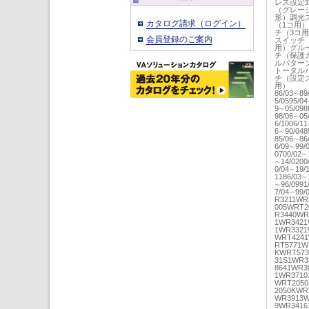
レス設定
（グレー
形）調光
カタログ請求（ログイン）
（1コ用
チ（3コ
会員登録のご案内
スイッチ
用）グル
チ（保護
ルパター
トータル
チ（設定ス
用）
86/03∼89
5/0595/0
9∼05/09
98/06∼05
6/1006/1
6∼90/0
85/06∼86
6/09∼99/
0700/02∼
∼14/0200
0/04∼19/
1186/03∼
∼96/0991
7/04∼99/
R3211WR
005WRT2
R3440WR
1WR3421
1WR3321
WRT4241
RT5771
KWRT573
31S1WR3
8641WR3
1WR371
WRT2050
2050KWR
WR3913W
9WR3416