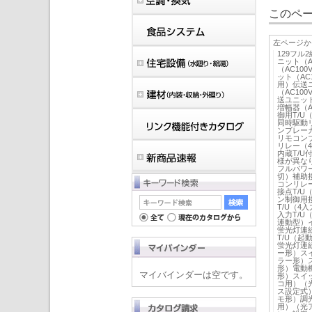
このペー
左ページか
129フル
ニット（
（AC10
ット（AC
用）伝送
（AC10
送ユニット
増幅器（A
御用T/U
同時駆動リ
ンブレーカ
リモコンブ
リレー（4
内蔵T/U
様が異な
フルパワ
切）補助
コンリレ
接点T/U
ン制御用接
T/U（4
入力T/U
連動型）
蛍光灯連
T/U（起
蛍光灯連
ー形）ス
ラー形）
形）電動
マイバインダーは空です。
形）スイ
コ用）（
ス設定式
モ形）調
用）（光