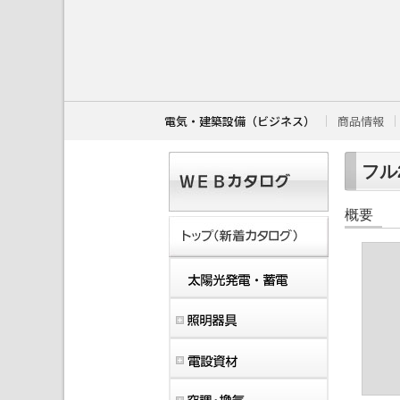
こ
こ
か
ら
本
文
で
す
電気・建築設備（ビジネス）
商品情報
。
フル2
概要