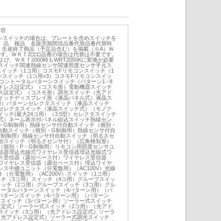
内容
コンスイッチの場合は、プレートを含めスイッチを
。品 種品 名販売期間現品番代替品番代替時
在、生産終了商品（予定品含む）を掲載（※A）Ｗ
です。ＷＲＴ2□□□品番の場合は代替は不要です。
よび、ＷＲＴ2000時もWRT2050Kに変換が必要
スイッチ関連熱線センサ関連照度センサ手元ス
スイッチ（1コ用）コスモFリモコンスイッチ（1
ンスイッチ（1コ用×3）コスモFリモコンスイッ
コントータルパターンスイッチ（パターン1∼8
ドレス設定式）（コスモ形）電動機器スイッチ
ス設定式）（コスモ形）調光スイッチ（光アド
イッチディスプレイ形（液晶パネル式）液晶ス
用）パターンセレクタスイッチ（液晶スイッチ
セレクタスイッチ（液晶スイッチ式）（モノク
ッチ(最大24コ用）（3.5型）セレクタスイッチ
式）ネーム表示付パネル組込スイッチ熱線セン
・G制御用）熱線センサ付自動スイッチ（個別・
自動スイッチ（個別・G制御用）熱線センサ付自
G制御用）熱線センサ付自動スイッチ（明るさセ
動スイッチ（明るさセンサ付）（広角検知形）
（個別・P・G制御用）リモコン用照度センサユ
信器埋込光線式ワイヤレス受信器埋込光線式ワ
ス受信器（露出ベース付）ワイヤレス受信器
ワイヤレス受信器（露出ベース付）埋込ワイヤ
ス中継ユニット（分電盤用）（AC100V）光線
（分電盤用）（AC200V）スイッチ（1コ用）
ッチ（3コ用）スイッチ（4コ用）グループスイッ
イッチ（2コ用）グループスイッチ（3コ用）グル
トータルパターンスイッチ（4パターン用）（パ
ルパターンスイッチ（4パターン用）（パターン
ンスイッチ（3パターン用）ソーラー式スイッチ
設定式）ソーラー式スイッチ（2コ用）（光アド
スイッチ（3コ用）（光アドレス設定式）ソーラ
（光アドレス設定式）ソーラー式調光スイッチ