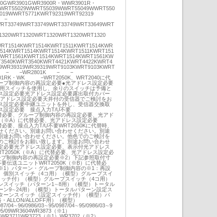
00GWR3901GWR3900R・WWR3901R・
WRT55029WWRT55039WWRT55049WWRT550
4019WWRT5771KWRT92319WRT92319
K −
RT33749WRT33749WRT33749WRT33649WRT
1320WRT1320WRT1320WRT1320WRT1320
WRT1514KWRT1514KWRT1511KWRT1514KWR
514KWRT1514KWRT1514KWRT1511KWRT151
KWRT1561KWRT1514KWRT1514KWRT1561KW
T3540KWRT3540KWRT4421KWRT4422KWRT4
9WR39319WR39319WRT9103KWRT9103KWRT
K − − −WR2801K − −
901RK・WK −WRT2050K、WRT2040に代
ープ制御内容の再設定必要●光アドレス設定必要
コ用スイッチを使用し、余りのスイッチは予備と
ス設定必要光アドレス設定必要露出取付カバー
い光アドレス設定必要天井付の受信器でご検討をお
ス設定必要中継ユニットを外し、受信器交換取
設定必要 接点入力T/U不要
に代替必要、グループ制御内容の再設定必要、光アド
0K（※A）に代替必要、光アドレス設定必要
替必要、接点入力T/U不要WRT2050Kに代替時、
せください。別途お問い合わせください。別途
別途お問い合わせください。他色でのご検討を
のご検討をお願い致します。別途お問い合わせ
定必要光アドレス設定必要、表示付光アドレス
T2050K（※A）に代替必要、光アドレス設定必
ープ制御内容の再設定必要※2）下記参照取付寸
要伝送ユニットWRT2050K（※B）に代替必
※1）パターン・グループ制御内容の※1：再設
。個別スイッチ（4コ用）（横型）グループスイ
イッチ付）（横型）グループスイッチ（4コ用）
ンスイッチ（パターン1∼8用）（横型）トータル
ーン9∼24用）（横型）トータルパターン設定ス
ターンスイッチ（設定スイッチ付）（横型）パ
ALLON/ALLOFF用）（横型）
987/04∼96/0986/03∼95/0987/04∼95/0986/03∼9
3∼95/09WR3604WR3873（※1）
34WR3711WR3723（※1）WR3702（※2）