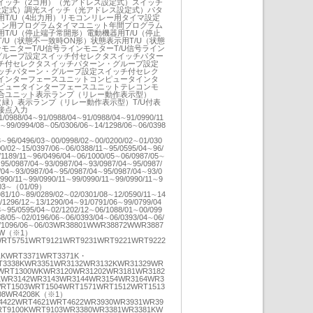
イッチ（2コ用）（光アドレス設定式）スイッチ
設定式）調光スイッチ（光アドレス設定式）パタ
T/U（4出力用）リモコンリレー用タイマ設定
コン用プログラムタイマユニット年間プログラム
T/U（停止端子常開形）電動機器用T/U（停止
/U（状態不一致時ON形）状態表示用T/U（状態
モニターT/U信号ラインモニターT/U信号ライン
・グループ設定スイッチ付セレクタスイッチパター
チ付セレクタスイッチパターン・グループ設定
ッチパターン・グループ設定スイッチ付セレク
インターフェースユニットコンピュータインタ
ピュータインターフェースユニットテレコンモ
合ユニット表示ランプ（リレー動作表示型）
（緑）表示ランプ（リレー動作表示型）T/U付表
接点入力
/0988/04∼91/0988/04∼91/0988/04∼91/0990/11
9∼99/0994/08∼05/0306/06∼14/1298/06∼06/0398
10
3∼96/0496/03∼00/0998/02∼00/0200/02∼01/030
0/02∼15/0397/06∼06/0388/11∼95/0595/04∼96/
/1189/11∼96/0496/04∼06/1000/05∼06/0987/05∼
95/0987/04∼93/0987/04∼93/0987/04∼95/0987/
/04∼93/0987/04∼95/0987/04∼95/0987/04∼93/0
990/11∼99/0990/11∼99/0990/11∼99/0990/11∼9
/03∼（01/09）
981/10∼89/0289/02∼02/0301/08∼12/0590/11∼14
/1296/12∼13/1290/04∼91/0791/06∼99/0799/04
3∼95/0595/04∼02/1202/12∼06/1088/01∼00/099
88/05∼02/0196/06∼06/0393/04∼06/0393/04∼06/
14/1096/06∼06/03WR38801WWR38872WWR3887
4W（※1）
RT5751WRT9121WRT9231WRT9221WRT9222
1KWRT3371WRT3371K・
T3338KWR3351WR3132WR3132KWR31329WR
WRT1300WKWR3120WR31202WR3181WR3182
1WR3142WR3143WR3144WR3154WR3164WR3
RT1503WRT1504WRT1571WRT1512WRT1513
08WR4208K（※1）
4422WRT4621WRT4622WR3930WR3931WR39
RT9100KWRT9103WR3380WR3381WR3381KW