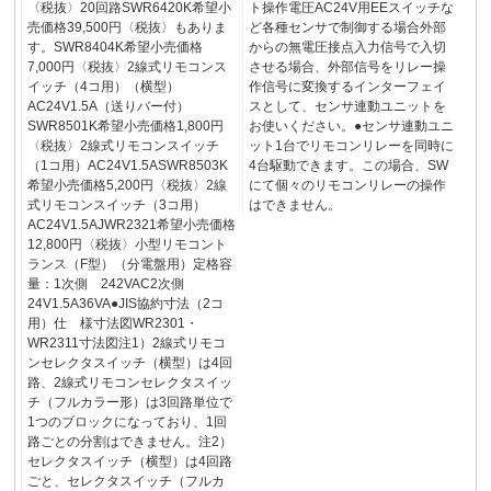
〈税抜〉20回路SWR6420K希望小
ト操作電圧AC24V用EEスイッチな
売価格39,500円〈税抜〉もありま
ど各種センサで制御する場合外部
す。SWR8404K希望小売価格
からの無電圧接点入力信号で入切
7,000円〈税抜〉2線式リモコンス
させる場合、外部信号をリレー操
イッチ（4コ用）（横型）
作信号に変換するインターフェイ
AC24V1.5A（送りバー付）
スとして、センサ連動ユニットを
SWR8501K希望小売価格1,800円
お使いください。●センサ連動ユニ
〈税抜〉2線式リモコンスイッチ
ット1台でリモコンリレーを同時に
（1コ用）AC24V1.5ASWR8503K
4台駆動できます。この場合、SW
希望小売価格5,200円〈税抜〉2線
にて個々のリモコンリレーの操作
式リモコンスイッチ（3コ用）
はできません。
AC24V1.5AJWR2321希望小売価格
12,800円〈税抜〉小型リモコント
ランス（F型）（分電盤用）定格容
量：1次側 242VAC2次側
24V1.5A36VA●JIS協約寸法（2コ
用）仕 様寸法図WR2301・
WR2311寸法図注1）2線式リモコ
ンセレクタスイッチ（横型）は4回
路、2線式リモコンセレクタスイッ
チ（フルカラー形）は3回路単位で
1つのブロックになっており、1回
路ごとの分割はできません。注2）
セレクタスイッチ（横型）は4回路
ごと、セレクタスイッチ（フルカ