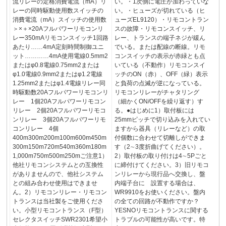
流リレーの定格消費電流（mA）リ
い。・1次側に電圧が加わっていな
レーの同時駆動使用数スイッチの
い。・ヒューズが切れている（ヒ
消費電流（mA）スイッチの使用数
ューズEL9120）・リモコントラン
＞×＋×20Aフルパワーリモコンリ
スの故障・リモコンスイッチ、リ
レー350mAリモコンスイッチ1回路
レー、トランスの端子ネジが緩ん
あたり……4mA定刻時間制御ユニ
でいる。または配線の断線。リモ
ット…………4mA使用電線0.5mm2
コンスイッチの表示が赤緑とも点
またはφ0.8電線0.75mm2または
いている（不動作）リモコンスイ
φ1.0電線0.9mm2またはφ1.2電線
ッチのON（赤）、OFF（緑）表示
1.25mm2またはφ1.4電線リレー同
と負荷の点滅が逆になっている。
時駆動数20Aフルパワーリモコンリ
リモコンリレーがチャタリング
レー 1個20Aフルパワーリモコン
（細かくON/OFFを繰り返す）す
リレー 2個20Aフルパワーリモコ
る。●はじめに1）取付板には
ンリレー 3個20Aフルパワーリモ
25mmピッチで切り込みを入れてい
コンリレー 4個
ますから器具（リレーなど）の取
400m300m200m100m600m450m
付個数に合わせて切離しができま
300m150m720m540m360m180m
す（2∼3度折曲げてください）。
1,000m750m500m250mご注意1）
2）取付板の取り付けは4∼5Pごと
他社リモコンシステムとの互換性
に締付けてください。3）旧リモコ
がありませんので、他社システム
ンリレーから現行品へ交換し、盤
との組み合わせ使用はできませ
内端子台に 設置する場合は、
ん。2）リモコンリレー・リモコン
WR9910をお使いください。盤内
トランスは当社製をご使用くださ
の全ての回路が不動作ですか？
い。小型リモコントランス（F型）
YESNOリモコントランスに関する
セレクタスイッチSWR2301希望小
トラブルの可能性が高いです。特