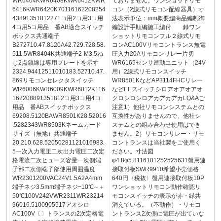
WR6404KWR6408KWR6412KWR
ておりません。ワンショットリモ
6416KWR6420K70116162208254
コン（2線式リモコン配線器具）寸
43891351812271コ用2コ用3コ用
法表示単位：mm概要編商品編制御
4コ用5コ用品 番AB適合スイッチ
編設計手順編施工編付 録ワン
ボックス共通端子
ショットリモコンフル２線式リモ
B272710.47.8120A42.729.728.58.
コンAC100Vリモコントランス無電
511.5WR8404K共通端子2-M3.5ね
圧入力20Aリモコンリレー片切
じ2点鎖線は専用プレートを示す
WR6165センサ連動ユニット（24V
2324.94412511010183.52710.47.
用）2線式リモコンスイッチ
869リモコンセレクタスイッチ
WR8501KなどAP3114FHCリレー
WR6006KWR6009KWR6012K116
などEEスイッチシロアオアオアオ
162208891351812コ用3コ用4コ
クロシロシロアカアカアカLQ&Aご
用品 番ABスイッチボックス
注意1）他社リモコンシステムとの
69208.5120BAWR8501K28.52016
互換性がありませんので、他社シ
.5282343WR8503Kネームカード
ステムとの組み合わせ使用はでき
サイズ（無地）共通端子
ません。2）リモコンリレー・リモ
20.210.628.52050281121016983.
コントランスは当社製をご使用く
5一次入力電圧二次出力電圧二次定
ださい。寸法図
格電流二次ヒューズ容量一次側端
φ4.8φ5.8116101252525631盤用連
子部二次側端子部使用周囲温度
接取付板SWR9910希望小売価格
WR2301200VAC24V1.5A2A4mm
640円〈税抜〉盤用連接取付板10P
端子ネジ3.5mm端子ネジ−10℃∼＋
ワンショットリモコン動作確認リ
50℃100V242VWR2311WR23214
モコンスイッチの表示が赤・緑共
96016.5100905517アオシロ
消えている。（不動作）・リモコ
AC100V〔〕トランスの2次定格電
ントランス2次側に電圧が出ていな