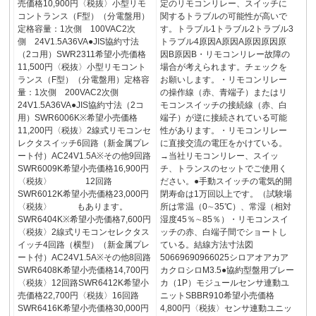
売価格10,900円〈税抜〉小型リモ
定のリモコンリレー、スイッチに
コントランス（F型）（分電盤用）
関するトラブルの可能性が高いで
定格容量：1次側 100VAC2次
す。トラブル1トラブル2トラブル3
側 24V1.5A36VA●JIS協約寸法
トラブル4原因A原因A原因原因原
（2コ用）SWR2311希望小売価格
因B原因B・リモコンリレー故障の
11,500円〈税抜〉小型リモコント
場合が考えられます。チェックを
ランス（F型）（分電盤用）定格容
お願いします。・リモコンリレー
量：1次側 200VAC2次側
の操作線（赤、青端子）またはリ
24V1.5A36VA●JIS協約寸法（2コ
モコンスイッチの接続線（赤、白
用）SWR6006K※希望小売価格
端子）が逆に接続されている可能
11,200円〈税抜〉2線式リモコンセ
性があります。・リモコンリレー
レクタスイッチ6回路（新金属プレ
に直接交流の電圧をかけている。
ート付）AC24V1.5A※その他9回路
→当社リモコンリレー、スイッ
SWR6009K希望小売価格16,900円
チ、トランスのセットでご使用く
〈税抜〉 12回路
ださい。●手動スイッチの電気的開
SWR6012K希望小売価格23,000円
閉寿命は1万回以上です。（試験場
〈税抜〉 もあります。
所は常温（0∼35℃）、常湿（相対
SWR6404K※希望小売価格7,600円
湿度45％∼85％）・リモコンスイ
〈税抜〉2線式リモコンセレクタス
ッチの赤、白端子間でショートし
イッチ4回路（横型）（新金属プレ
ている。結線方法寸法図
ート付）AC24V1.5A※その他8回路
50669690966025シロアオアカア
SWR6408K希望小売価格14,700円
カクロシロM3.5●協約型盤用ブレー
〈税抜〉12回路SWR6412K希望小
カ（1P）モジュールセンサ連動ユ
売価格22,700円〈税抜〉16回路
ニットSBBR910希望小売価格
SWR6416K希望小売価格30,000円
4,800円〈税抜〉センサ連動ユニッ