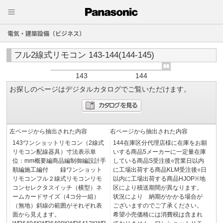
電気・建築設備（ビジネス）
フル2線式リモコン 143-144(144-145)
143
144
お探しのページはデジタルカタログでご覧いただけます。
左ページから抽出された内容
右ページから抽出された内容
143ワンショットリモコン（2線式
144在庫区分代理店様に在庫をお願
リモコン配線器具）寸法表示単
いする商品5メーカーに一定量在庫
位：mm概要編商品編制御編設計手
している商品S受注後○営業日以内
順編施工編付 録ワンショット
に工場出荷する商品KLM受注後○日
リモコンフル２線式リモコンリモ
以内に工場出荷する商品HJOP※地
コンセレクタスイッチ（横型）ネ
区により積送期間が異なります。
ームカードサイズ（4コ分一組）
状況により 納期がかかる場合が
（無地）斜線の範囲がそれぞれ表
ございますのでご了承ください。
面から見えます。
希望小売価格には消費税は含まれ