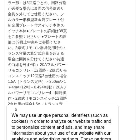
ラー形）は3回路ごとの、回路分割
が必要な場合は裏面の信号線送り
金具を外してご使用ください。フ
ルカラー形横型新金属プレート付
新金属プレート付スイッチ本体ス
イッチ本体●プレートの詳細は39頁
をご参照ください。●プレートの詳
細は39頁上中央をご参照くださ
い。2線式リモコン器具使用時のト
ランス容量の算定式容量を超える
場合は回路を分けてください共通
の白線を外す例1）20Aフルパワー
リモコンリレー12回路・2線式リモ
コンスイッチ12回路3台使用の場合
1.5A（トランス定格）＞350mA×1
＋4mA×12×3＝0.494A例2）20Aフ
ルパワーリモコンリレー4コ同時操
作・2線式リモコンスイッチ12回路
2台使用の場合1.5A（トランス定
格）＞350mA×4＋4mA×12×2＝
1.496A配線可能距離（トランスと
スイッチ、セレクタスイッチ間）
トランス……2次側容量
24V1.5A36VA使用 リレー……
20Aフルパワーリモコンリレー使用