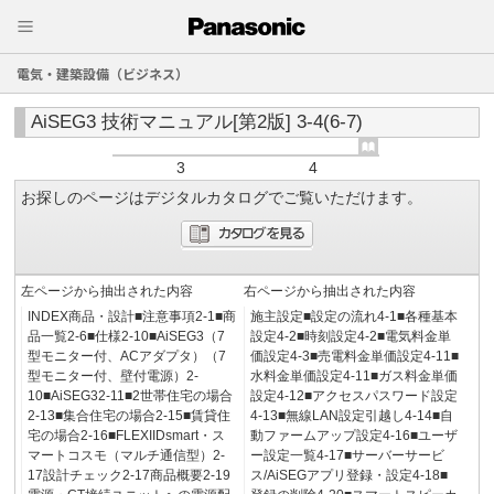
電気・建築設備（ビジネス）
AiSEG3 技術マニュアル[第2版] 3-4(6-7)
3
4
お探しのページはデジタルカタログでご覧いただけます。
左ページから抽出された内容
右ページから抽出された内容
INDEX商品・設計■注意事項2-1■商
施主設定■設定の流れ4-1■各種基本
品一覧2-6■仕様2-10■AiSEG3（7
設定4-2■時刻設定4-2■電気料金単
型モニター付、ACアダプタ）（7
価設定4-3■売電料金単価設定4-11■
型モニター付、壁付電源）2-
水料金単価設定4-11■ガス料金単価
10■AiSEG32-11■2世帯住宅の場合
設定4-12■アクセスパスワード設定
2-13■集合住宅の場合2-15■賃貸住
4-13■無線LAN設定引越し4-14■自
宅の場合2-16■FLEXIIDsmart・ス
動ファームアップ設定4-16■ユーザ
マートコスモ（マルチ通信型）2-
ー設定一覧4-17■サーバーサービ
17設計チェック2-17商品概要2-19
ス/AiSEGアプリ登録・設定4-18■