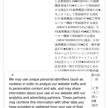
と必要部材3-38■AiSEG3への連携
機器登録3-41■モニターで登録操作
する場合3-41連携機器の登録3-41■
モニターなしで登録操作する場合
3-47連携機器の登録3-47■施工専用
ルーター機能で登録操作する場合
（MKN7140/MKN7141の場合）3-
48連携機器の登録3-48■施工専用ル
ーター機能で登録操作する場合
（MKN706/MKN707の場合）3-50
連携機器の登録3-50■設定・動作確
認3-51■各種モニターの表示方法3-
51ホームナビゲーション3-51外で
もドアホン3-53スマートフォン3-
53設定チェック3-55■AiSEG33-57
設定項目一覧3-57設定のはじめか
た3-59機器名称の設定3-60動作確
認3-61AiSEG3からの計測回路の設
定方法（回路設定、機能設定、回
路名称設定）3-63ＩＮＤＥＸ
123456AiSEG3対応機器一覧と登
録方法についてはWEBサイトをご
確認ください•AiSEG3対応機器と
ルーター登録方法•特定小無線機
器、有線・無線LAN機器の登録可