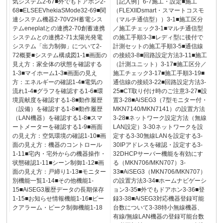
気システム2-67■外でもドアホン2-
［記入例］6-7施工・設定■施工
68■ELSEEVhekiaSMode32-69■関
（FLEXIIDsmart・スマートコスモ
連システム機器2-70V2H蓄電シス
（マルチ通信型））3-1■施工区分
テムeneplatとの連携2-70創蓄連携
／施工チェック3-1■マルチ通信型
システムとの連携2-71太陽光発電
の施工手順3-3■レディ型に後付で
システム「出力制御」について2-
計測セットの施工手順3-5■通信線
72概要■システム構成図1-1■画面の
の接続3-8■回路設定方法3-11■施工
見え方：家全体の状態を確認する
（計測ユニット）3-17■施工区分／
1-3■マイホーム1-3■画面の見え
施工チェック3-17■施工手順3-19■
方：エネルギーの確認1-4■電気の
通信線の接続3-22■回路設定方法3-
流れ1-4■グラフを確認する1-6■環
25■CT取り付け時のご注意3-27■設
境貢献度を確認する1-8■動作履歴
置3-28■AiSEG3（7型モニター付・
（設備）を確認する1-8■動作履歴
MKN7140/MKN7141）の設置方法
（LAN機器）を確認する1-8■スマ
3-28■ネットワーク設定方法（無線
ートメーターを確認する1-9■画面
LAN設定）3-30ネットワークを設
の見え方：空気環境の確認1-10■画
定する3-30無線LANを設定する3-
面の見え方：機器のコントロール
30IPアドレスを確認・設定する3-
1-11■宅内・宅外からの機器操作・
32DHCPサーバー機能を有効にす
状態確認1-11■シーン制御1-12■画
る（MKN706/MKN707）3-
面の見え方：戸締り1-13■モニター
33■AiSEG3（MKN706/MKN707）
別機能一覧1-14■その他機能1-
の設置方法3-34■ホームナビゲーシ
15■AiSEG3履歴データの長期保存
ョン3-35■外でもドアホン3-36■登
1-15■お知らせ情報機能1-16■ピー
録3-38■AiSEG3対応機器登録可能
クアラーム・ピーク制御機能1-18
台数について3-38特小無線機器、
有線/無線LAN機器の登録可能台数