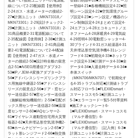
電源・CT接続ユニットへの電源配
登録の削除4-20■スマートスピーカ
線について2-23配線図【使用例】
ー登録4-21■各種機能設定4-22■照
2-24ガス・水道メーターの接続2-
明シーン設定4-22■空気環境グルー
27■計測ユニット（MKN73318／
プ設定4-23■シーン設定／機器のシ
MKN73301）2-29設計チェック2-
ーン制御設定4-24まとめて設定4-
29■計測ユニット（MKN73318）2-
24エアコン4-28エコキュート／エ
31商品概要2-31電源配線について
ネファーム4-28床暖房4-29電気錠
2-35配線図【使用例】2-38■計測ユ
4-29照明4-30電動窓シャッター4-
ニット（MKN73301）2-41商品概
30ブラインド4-31ガス給湯器4-31
要2-41電源配線について2-44配線
天井埋込形空気清浄機4-31レンジ
図【使用例】2-47ガス・水道メー
フード4-32■初期化4-33■ネットワ
ターの接続2-50■設計時全般の留意
ーク設定4-33■計測データ4-33■全
点2-51■AiSEG用通信アダプタ2-
データ4-34■入退去時データ4-34■
53■IP／JEM-A変換アダプター2-
本体スイッチ
54■アドバンスシリーズリンクプラ
（MKN706/MKN707）で初期化す
ス用無線中継器2-55■アドバンスシ
る4-35トラブル対応■計測値トラブ
リーズの留意点2-56■ドア・窓セン
ル対応フロー5-1■FLEXIIDsmart・
サー送信器2-57■窓センサー送信器
スマートコスモ5-1■計測ユニット
（施解錠検知機能付）2-58■宅配ボ
5-3■エラーコード一覧5-5付帯資料
ックス用センサー送信器2-59■温湿
■施工チェックシート6-
度センサー2-60■IAQセンサー2-
1■FLEXIIDsmart・スマートコスモ
61■ワイヤレス連動型住宅用火災警
（マルチ通信型）6-
報器2-62■天井埋込形空気清浄機2-
1■FLEXIIDsmart・スマートコスモ
63■ホームナビゲーション2-65■フ
（マルチ通信型）［記入例］6-3■
ラット形レンジフード2-66■熱交換
計測ユニット6-5■計測ユニット