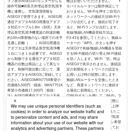
ラフ表示AiSEG3のモニターからも
種はお使いいただけません。 •
操作可能■特長天井埋込形空気清浄
モバイルルーターは動作保証して
機と連携し、空気環境情報を
おりません。Wi-Fiを押すご自宅の
AiSEG3で管理できます。AiSEG用
ネットワークへの接続方法Wi-Fiラ
通信アダプタAiSEG用通信アダプ
ンプが点灯します。接続が完了す
タ対応ケーブル1.8m（別売）天井
ると、Wi-Fiランプが点灯します。
埋込形空気清浄機電波の到達距離
有線/無線LAN機器登録方法は、
約100ｍ障害物のない場所での水平
P.3-43を参照してください。無線ル
見通し距離（ ）AiSEG用通信
ーターの「WPS」ボタンを押す
アダプタは天井埋込形空気清浄機
AiSEG3で有線/無線LAN機器を登録
１台につき１台必要です。AiSEG3
するWi-Fi接続の切り替えWi-Fi接続
から制御できる通信アダプタ対応
を切／入します。Wi-Fi「切」時は
機器の台数は商品によって異なり
AiSEG3で表示されません。接続設
ます。制御可能台数に応じて、通
定の初期化ネットワークの設定を
信アダプタをAiSEG3に登録してく
お買い上げ時の状態に戻します。
ださい。AiSEG3MKN7759希望小
無線LANルーターを交換したとき
売価格5,000円〈税抜〉MKN7751K
など、再度ネットワークに接続す
希望小売価格17,300円〈税抜〉
る場合に初期化してください。
注）AiSEG用通信アダプタは天井
①Wi-Fiボタンを押して「Wi-Fi」ラ
埋込形空気清浄機1台につき1台必
ンプが点灯または点滅した状態に
要です。AiSEG3から制御できる天
する。②Wi-Fiボタンを5秒以上押
井埋込形空気清浄機の台数は
して、「Wi-Fi」ランプが消えたこ
AiSEG3（MKN706/MKN7140/MK
とを確認する。天井埋込形空気清
N7141）は4台、
浄機ルーターAiSEG3リモコン希望
AiSEG3（MKN707）は2台です。
小売価格には消費税は含まれてお