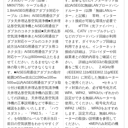
プタ対応ケーブル（品番：
す。必要なもの□インターネット接
MKN7759）ケーブル長さ：
続□AiSEG3□無線LANブロードバン
1.8mAiSEG用通信アダプタ対応ケ
ドルーター（以降「無線LANルー
ーブル（1.8m）AiSEG用通信アダ
ター」と記載） 常時、インター
プタ天井埋込形空気清浄機■天井埋
ネット接続が可能な環境が必要で
込形空気清浄機とAiSEG用通信ア
す。 •FTTH（光ファイバー）、
ダプタのコネクタ接続■天井埋込形
ADSL、CATV（ケーブルテレビ）
空気清浄機本体とAiSEG用通信ア
などのブロードバンド回線が利用
ダプタ対応ケーブルのコネクタ接
できます。ダイヤルアップ回線は
続方法AiSEG用通信アダプタ用コ
利用できません。インターネット
ネクタ注）AiSEG用通信アダプタ
接続の詳細は、プロバイダーや回
対応ケーブルは800mm以上たるま
線業者との契約内容をご確認くだ
せてください。たるませないと本
さい。 詳細はAiSEG3の取扱説明
体の取り外しができなくなりま
書をご覧ください。 2.4GHz帯
す。■AiSEG用通信アダプタの取付
（IEEE802.11b/IEEE802.11g/IEEE
範囲□455㎜吹出口□390㎜100㎜
802.11n）に対応した無線ルーター
500㎜以内AiSEG用通信アダプタ取
をご使用ください。 •セキュリ
り付け範囲天井埋込形空気清浄機
ティ対策のため、必ず暗号化方式
天井埋込形空気清浄機の設置に関
WPA、WPA2、WPA3のいずれかの
しての詳細は、天井埋込形空気清
設定ができる無線LANルーターを
浄機の工事説明書などで事前にご
使用してください。暗号化方式は
確認をお願いいたします。「ハウ
WPA2（AES）、WPA3をおすすめ
スダスト」・「PM2.5」・「ニオ
します。設定方式は、無線LANル
イ」を6段階のレベルで表示当日・
ーターの取扱い説明書を参照して
前日の空気状態をわかりやすくグ
ください。 •WEPのみ対応の機