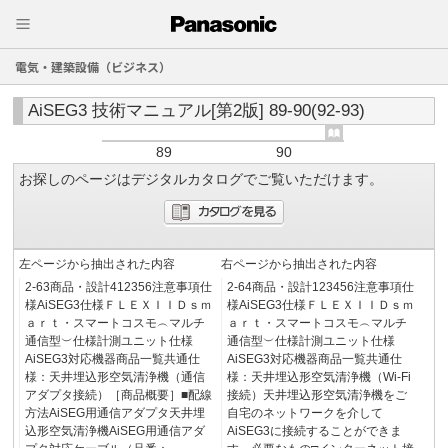
電気・建築設備（ビジネス）
AiSEG3 技術マニュアル[第2版] 89-90(92-93)
89
90
お探しのページはデジタルカタログでご覧いただけます。
左ページから抽出された内容
右ページから抽出された内容
2-63商品・設計412356注意事項仕
2-64商品・設計123456注意事項仕
様AiSEG3仕様ＦＬＥＸＩＩＤｓｍ
様AiSEG3仕様ＦＬＥＸＩＩＤｓｍ
ａｒｔ・スマートコスモ︵マルチ
ａｒｔ・スマートコスモ︵マルチ
通信型︶仕様計測ユニット仕様
通信型︶仕様計測ユニット仕様
AiSEG3対応機器商品一覧共通仕
AiSEG3対応機器商品一覧共通仕
様：天井埋込形空気清浄機（通信
様：天井埋込形空気清浄機（Wi-Fi
アダプタ接続）［商品概要］■配線
接続）天井埋込形空気清浄機をご
方法AiSEG用通信アダプタ天井埋
自宅のネットワークを介して
込形空気清浄機AiSEG用通信アダ
AiSEG3に接続することができま