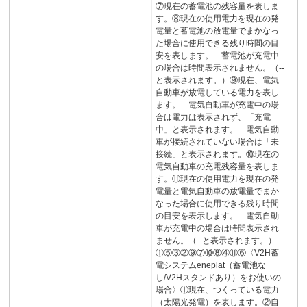
⑦現在の蓄電池の残容量を表しま
す。⑧現在の使用電力を現在の発
電量と蓄電池の放電量でまかなっ
た場合に使用できる残り時間の目
安を表します。 蓄電池が充電中
の場合は時間表示されません。（--
と表示されます。）⑨現在、電気
自動車が放電している電力を表し
ます。 電気自動車が充電中の場
合は電力は表示されず、「充電
中」と表示されます。 電気自動
車が接続されていない場合は「未
接続」と表示されます。⑩現在の
電気自動車の充電残容量を表しま
す。⑪現在の使用電力を現在の発
電量と電気自動車の放電量でまか
なった場合に使用できる残り時間
の目安を表示します。 電気自動
車が充電中の場合は時間表示され
ません。（--と表示されます。）
①⑤③②⑨⑦⑩⑧④⑪⑥〈V2H蓄
電システムeneplat（蓄電池な
し/V2Hスタンドあり）をお使いの
場合〉①現在、つくっている電力
（太陽光発電）を表します。②自