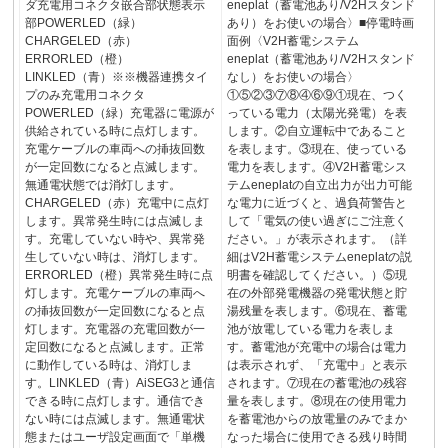
ダ充電用コネクタ嵌合部状態表示
eneplat（蓄電池あり/V2Hスタンド
部POWERLED（緑）
あり）をお使いの場合〉■停電時画
CHARGELED（赤）
面例〈V2H蓄電システム
ERRORLED（橙）
eneplat（蓄電池あり/V2Hスタンド
LINKLED（青）※※機器連携タイ
なし）をお使いの場合〉
プのみ充電用コネクタ
①⑤②③⑦⑧④⑥⑨①現在、つく
POWERLED（緑）充電器に電源が
っている電力（太陽光発電）を表
供給されている時に点灯します。
します。②自立運転中であること
充電ケーブルの車両への挿抜回数
を表します。③現在、使っている
が一定回数になると点滅します。
電力を表します。④V2H蓄電シス
無通電状態では消灯します。
テムeneplatの自立出力が出力可能
CHARGELED（赤）充電中に点灯
な電力に近づくと、過負荷警告と
します。異常発生時には点滅しま
して「電気の使い過ぎにご注意く
す。充電していない時や、異常発
ださい。」が表示されます。（詳
生していない時は、消灯します。
細はV2H蓄電システムeneplatの説
ERRORLED（橙）異常発生時に点
明書を確認してください。）⑤現
灯します。充電ケーブルの車両へ
在の外部発電機器の発電状態と貯
の挿抜回数が一定回数になると点
湯残量を表します。⑥現在、蓄電
灯します。充電器の充電回数が一
池が放電している電力を表しま
定回数になると点滅します。正常
す。蓄電池が充電中の場合は電力
に動作している時は、消灯しま
は表示されず、「充電中」と表示
す。LINKLED（青）AiSEG3と通信
されます。⑦現在の蓄電池の残容
できる時に点灯します。通信でき
量を表します。⑧現在の使用電力
ない時には点滅します。無通電状
を蓄電池からの放電量のみでまか
態またはユーザ設定画面で「単機
なった場合に使用できる残り時間