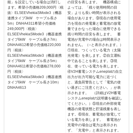
能」を設定している場合は消灯し
の目安を表します。 機器構成に
ます。希望小売価格209,000円〈税
よっては、「残り使用時間の目
抜〉ELSEEVhekiaSMode3（機器
安」よりも長い時間が表示される
連携タイプ3kW ケーブル長さ
場合があります。⑨現在の使用電
5m）DNHA4311希望小売価格
力を現在の発電量と蓄電池の放電
249,000円〈税抜〉
量でまかなった場合に使用できる
ELSEEVhekiaSMode3（機器連携
残り時間の目安を表します。 蓄
タイプ6kW ケーブル長さ7m）
電池が充電中の場合は時間表示さ
DNHA4612希望小売価格220,000
れません。（--と表示されます。）
円〈税抜〉
①現在、つくっている電力（太陽
ELSEEVhekiaSMode3（機器連携
光発電）を表します。②自立運転
タイプ6kW ケーブル長さ5m）
中であることを表します。③現
DNHA4611希望小売価格278,000
在、使っている電力を表します。
円〈税抜〉
④V2H蓄電システムeneplatの自立
ELSEEVhekiaSMode3（機器連携
出力が出力可能な電力に近づく
タイプ6kW ケーブル長さ10m）
と、過負荷警告として「電気の使
DNHA4613
い過ぎにご注意ください。」が表
示されます。 （詳細はV2H蓄電
システムeneplatの説明書を確認し
てください。）⑤現在の外部発電
機器の発電状態と貯湯残量を表し
ます。⑥現在、蓄電池が放電して
いる電力を表します。 蓄電池が
充電中の場合は電力は表示され
ず、「充電中」と表示されます。