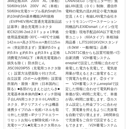
3kW定格30A 200V AC（単相）
LANAiSEG3（7型モニター付）無
50/60Hz16A 200V AC（単相）
線LAN直流（ＤＣ）制御、通信停
50/60Hz充電ケーブル長約5m約7m
電時の電気の流れ特定小電力無線
約10m約5m基本機能JARI規格
交流（ＡＣ）有線LAN電力会社ネ
（EV/PHEV用AC普通充電器製品認
ットリモコンパワーステーション
証基準）適合充電用コネクタ
同梱品FLEXIIDsmart（メイン住宅
IEC62196-2ed.2.0Ｔｙｐｅ1準拠
分電盤）現地手配品60A以下電力切
使用温度範囲−30℃∼+40℃寸法幅
替ユニット（60Aタイプ）単相3線
142ｍｍ×高さ370ｍｍ×奥行115ｍ
用品番：LJTS1601KV2Hスタンド
ｍ（突起部含まず）質量約5.0ｋｇ
（6.0kW・一般/耐塩）品番：
約5.8ｋｇ約6.9ｋｇ約3.9ｋｇ定格
LJV2671C後からも設置可能替パ①
消費電力5W以下（車両充電電路の
自家消費 V2H蓄電システム
損失を除く）防水防じん
eneplatで設定した情報に合わせて
JISC0920IP55（充電用コネクタ除
発電した電力を充電して、電気使
く）設置方法壁面取り付け方式、
用量が増えるときに放電すること
自立設置（Dポール使用時）設置場
で買電力を抑えます。②タイマ
所屋内・屋側・屋外（日本国内に
ー V2H蓄電システムeneplatで設
限る）■各部のなまえとはたらき■
定した情報に合わせて電気料金の
充電器本体本体内部■スイッチ部端
単価が安い時間に充電して、単価
子台LAN用コネクタ※※LAN用コ
が高い時間に放電します。③カス
ネクタ、IPクリアスイッチは機器
タム設定した料金プランに合わせ
連携タイプのみ＜化粧パネルを取
て、買電量を抑えるように充放電
り外した状態＞IPクリア※エラー
を自動で切り替えます。1時間単位
リセットお知らせ解除化粧パネル
で充放電をご自分で設定すること
充電ケーブル■充電コネクタ用ホル
もできます。〈V2H蓄電システム