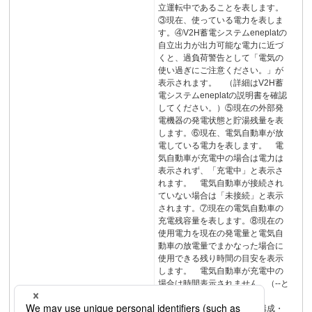
立運転中であることを表します。
③現在、使っている電力を表しま
す。④V2H蓄電システムeneplatの
自立出力が出力可能な電力に近づ
くと、過負荷警告として「電気の
使い過ぎにご注意ください。」が
表示されます。 （詳細はV2H蓄
電システムeneplatの説明書を確認
してください。）⑤現在の外部発
電機器の発電状態と貯湯残量を表
します。⑥現在、電気自動車が放
電している電力を表します。 電
気自動車が充電中の場合は電力は
表示されず、「充電中」と表示さ
れます。 電気自動車が接続され
ていない場合は「未接続」と表示
されます。⑦現在の電気自動車の
充電残容量を表します。⑧現在の
使用電力を現在の発電量と電気自
動車の放電量でまかなった場合に
使用できる残り時間の目安を表示
します。 電気自動車が充電中の
場合は時間表示されません。（--と
表示されます。）
①⑤②③⑥⑦④⑧システム構成・