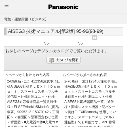
電気・建築設備（ビジネス）
AiSEG3 技術マニュアル[第2版] 95-96(98-99)
95
96
お探しのページはデジタルカタログでご覧いただけます。
左ページから抽出された内容
右ページから抽出された内容
2-69商品・設計412356注意事項仕
2-70商品・設計123456注意事項仕
様AiSEG3仕様ＦＬＥＸＩＩＤｓｍ
様AiSEG3仕様ＦＬＥＸＩＩＤｓｍ
ａｒｔ・スマートコスモ︵マルチ
ａｒｔ・スマートコスモ︵マルチ
通信型︶仕様計測ユニット仕様
通信型︶仕様計測ユニット仕様
AiSEG3対応機器商品一覧共通仕
AiSEG3対応機器商品一覧共通仕
様：ELSEEVhekiaSMode3［商品
様：関連システム機器上記パター
概要］9095212115370142＜正面
ン例はFLEXIIDsmartを使用してい
図＞＜側面図＞壁面固定ねじ位置
ますが、スマートコスモ（マルチ
＜背面図＞■充電器本体■充電コネ
通信型）でも可能です。V2H蓄電