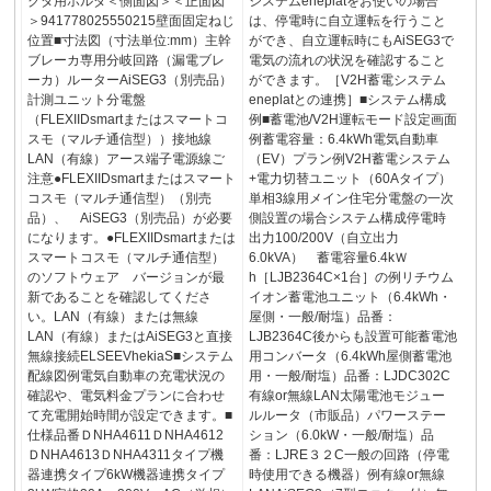
クタ用ホルダ＜側面図＞＜正面図
システムeneplatをお使いの場合
＞941778025550215壁面固定ねじ
は、停電時に自立運転を行うこと
位置■寸法図（寸法単位:mm）主幹
ができ、自立運転時にもAiSEG3で
ブレーカ専用分岐回路（漏電ブレ
電気の流れの状況を確認すること
ーカ）ルーターAiSEG3（別売品）
ができます。［V2H蓄電システム
計測ユニット分電盤
eneplatとの連携］■システム構成
（FLEXIIDsmartまたはスマートコ
例■蓄電池/V2H運転モード設定画面
スモ（マルチ通信型））接地線
例蓄電容量：6.4kWh電気自動車
LAN（有線）アース端子電源線ご
（EV）プラン例V2H蓄電システム
注意●FLEXIIDsmartまたはスマート
+電力切替ユニット（60Aタイプ）
コスモ（マルチ通信型）（別売
単相3線用メイン住宅分電盤の一次
品）、 AiSEG3（別売品）が必要
側設置の場合システム構成停電時
になります。●FLEXIIDsmartまたは
出力100/200V（自立出力
スマートコスモ（マルチ通信型）
6.0kVA） 蓄電容量6.4kＷ
のソフトウェア バージョンが最
h［LJB2364C×1台］の例リチウム
新であることを確認してくださ
イオン蓄電池ユニット（6.4kWh・
い。LAN（有線）または無線
屋側・一般/耐塩）品番：
LAN（有線）またはAiSEG3と直接
LJB2364C後からも設置可能蓄電池
無線接続ELSEEVhekiaS■システム
用コンバータ（6.4kWh屋側蓄電池
配線図例電気自動車の充電状況の
用・一般/耐塩）品番：LJDC302C
確認や、電気料金プランに合わせ
有線or無線LAN太陽電池モジュー
て充電開始時間が設定できます。■
ルルータ（市販品）パワーステー
仕様品番ＤNHA4611ＤNHA4612
ション（6.0kW・一般/耐塩）品
ＤNHA4613ＤNHA4311タイプ機
番：LJRE３２C一般の回路（停電
器連携タイプ6kW機器連携タイプ
時使用できる機器）例有線or無線