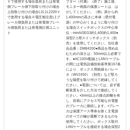
Ｖで使用する場合負荷または発電
プター（付属）（終了）施工後、
側ブレーカ側下段取り付けの場合
モニター画面の保護シートは、は
上段取り付けの場合L2L1L2200Ｖ
がしてください。（例）床から約
で使用する場合※電圧相注意L1ブ
1,400mmの高さに本体（壁付電
レーカ側負荷または発電側ブレー
源）の中心がくるように取り付け
カ側負荷または発電側計測ユニッ
る場合スイッチボックスの中心単
ト
位：mmAiSEG3約1,400約1,400●
深型2コ用スイッチボックス（別
売）を使用してください。当社適
合品番︰DM84200●商品を埋め込
むための深さは、50mm以上必要で
す。●AC100V配線とLANケーブル
の間には電気設備技術基準第167条
により、ボックス用絶縁セパレー
タ（WV2450）（別売）など堅ろ
うな隔壁を取り付けて絶縁してく
ださい。●電源については、必ず遮
断装置を介した方法で接続してく
ださい。•3mm以上の接点距離を有
し、容易にアクセス可能な分電盤
のブレーカに接続します。•ブレー
カは保護アース導体を除く主電源
のすべての極が遮断できるものを
使用してください。ボックス取付
LANケーブルを接続する場合深型2