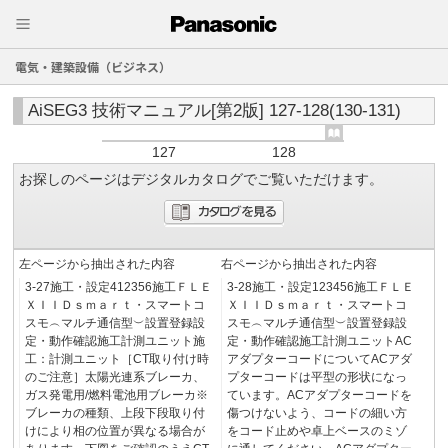
電気・建築設備（ビジネス）
AiSEG3 技術マニュアル[第2版] 127-128(130-131)
127
128
お探しのページはデジタルカタログでご覧いただけます。
左ページから抽出された内容
右ページから抽出された内容
3-27施工・設定412356施工ＦＬＥ
3-28施工・設定123456施工ＦＬＥ
ＸＩＩＤｓｍａｒｔ・スマートコ
ＸＩＩＤｓｍａｒｔ・スマートコ
スモ︵マルチ通信型︶設置登録設
スモ︵マルチ通信型︶設置登録設
定・動作確認施工計測ユニット施
定・動作確認施工計測ユニットAC
工：計測ユニット［CT取り付け時
アダプターコードについてACアダ
のご注意］太陽光連系ブレーカ、
プターコードは平型の形状になっ
ガス発電用/燃料電池用ブレーカ※
ています。ACアダプターコードを
ブレーカの種類、上段下段取り付
傷つけないよう、コードの細い方
けにより相の位置が異なる場合が
をコード止めや卓上ベースのミゾ