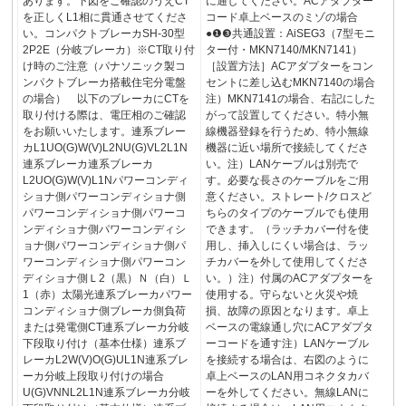
あります。下図をご確認のうえCT
に通してください。ACアダプター
を正しくL1相に貫通させてくださ
コード卓上ベースのミゾの場合
い。コンパクトブレーカSH-30型
●❶❸共通設置：AiSEG3（7型モニ
2P2E（分岐ブレーカ）※CT取り付
ター付・MKN7140/MKN7141）
け時のご注意（パナソニック製コ
［設置方法］ACアダプターをコン
ンパクトブレーカ搭載住宅分電盤
セントに差し込むMKN7140の場合
の場合） 以下のブレーカにCTを
注）MKN7141の場合、右記にした
取り付ける際は、電圧相のご確認
がって設置してください。特小無
をお願いいたします。連系ブレー
線機器登録を行うため、特小無線
カL1UO(G)W(V)L2NU(G)VL2L1N
機器に近い場所で接続してくださ
連系ブレーカ連系ブレーカ
い。注）LANケーブルは別売で
L2UO(G)W(V)L1Nパワーコンディ
す。必要な長さのケーブルをご用
ショナ側パワーコンディショナ側
意ください。ストレート/クロスど
パワーコンディショナ側パワーコ
ちらのタイプのケーブルでも使用
ンディショナ側パワーコンディシ
できます。（ラッチカバー付を使
ョナ側パワーコンディショナ側パ
用し、挿入しにくい場合は、ラッ
ワーコンディショナ側パワーコン
チカバーを外して使用してくださ
ディショナ側Ｌ2（黒）Ｎ（白）Ｌ
い。）注）付属のACアダプターを
1（赤）太陽光連系ブレーカパワー
使用する。守らないと火災や焼
コンディショナ側ブレーカ側負荷
損、故障の原因となります。卓上
または発電側CT連系ブレーカ分岐
ベースの電線通し穴にACアダプタ
下段取り付け（基本仕様）連系ブ
ーコードを通す注）LANケーブル
レーカL2W(V)O(G)UL1N連系ブレ
を接続する場合は、右図のように
ーカ分岐上段取り付けの場合
卓上ベースのLAN用コネクタカバ
U(G)VNNL2L1N連系ブレーカ分岐
ーを外してください。無線LANに