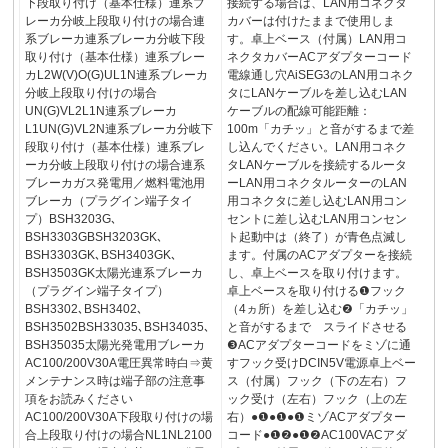
下段取り付け（基本仕様）連系ブ
接続する場合は、LAN用コネクタ
レーカ分岐上段取り付けの場合連
カバーは付けたままで使用しま
系ブレーカ連系ブレーカ分岐下段
す。卓上ベース（付属）LAN用コ
取り付け（基本仕様）連系ブレー
ネクタカバーACアダプターコード
カL2W(V)O(G)UL1N連系ブレーカ
電線通し穴AiSEG3のLAN用コネク
分岐上段取り付けの場合
タにLANケーブルを差し込むLAN
UN(G)VL2L1N連系ブレーカ
ケーブルの配線可能距離：
L1UN(G)VL2N連系ブレーカ分岐下
100m「カチッ」と音がするまで差
段取り付け（基本仕様）連系ブレ
し込んでください。LAN用コネク
ーカ分岐上段取り付けの場合連系
タLANケーブルを接続するルータ
ブレーカガス発電用／燃料電池用
ーLAN用コネクタルーターのLAN
ブレーカ（プラグイン端子タイ
用コネクタに差し込むLAN用コン
プ）BSH3203G､
セントに差し込むLAN用コンセン
BSH3303GBSH3203GK､
ト起動中は（終了）が青色点滅し
BSH3303GK､BSH3403GK､
ます。付属のACアダプターを接続
BSH3503GK太陽光連系ブレーカ
し、卓上ベースを取り付けます。
（プラグイン端子タイプ）
卓上ベースを取り付ける❶フック
BSH3302､BSH3402､
（4ヵ所）を差し込む❷「カチッ」
BSH3502BSH33035､BSH34035､
と音がするまで スライドさせる
BSH35035太陽光発電用ブレーカ
❸ACアダプターコードをミゾに通
AC100/200V30A電圧異常時白⇒黄
すフック受けDCIN5V電源卓上ベー
メンテナンス時は端子部の注意事
ス（付属）フック（下の左右）フ
項をお読みください
ック受け（左右）フック（上の左
AC100/200V30A下段取り付けの場
右）●❶●❶●❶ミゾACアダプター
合上段取り付けの場合NL1NL2100
コード●❶❷●❶❷AC100VACアダ