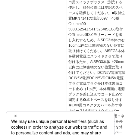
コ用スイッチボックス（別売）を
使用し、取付位置には左記のスペ
ースを確保してください。■取付位
置MKN7141の場合5097 46単
位：mm90
5083.52541.541.525AiSEG3取付
位置microSDメモリーカードを出
し入れするため、AiSEG3本体の右
10cm以内には障害物のない位置に
取り付けてください。AiSEG3本体
を壁付電源にスライドさせて取り
付けるため、AiSEG3本体上20mm
以内には障害物のない位置に取り
付けてください。DCIN5V電源電源
DCIN5V電源DCIN5VDCIN5V電源
プラグ電源プラグ受け本体裏面コ
ード止め（1ヵ所）本体裏面に電源
プラグを差し込んでコード止めで
固定する❶卓上ベースを取り外す
❷LAN用コネクタカバーを外す卓
上ベースLAN用コネクタカバー
●❶●❶●❶❷MEMO注）LAN用コネ
クタはLAN用コネクタカバーを外
した部分にあります。カバーを外
していない場合は、一度卓上ベー