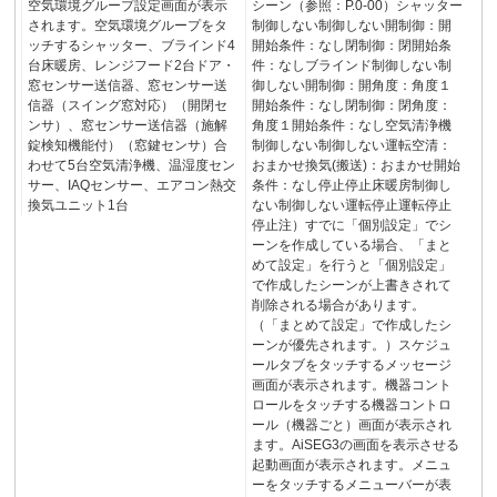
空気環境グループ設定画面が表示
シーン（参照：P.0-00）シャッター
されます。空気環境グループをタ
制御しない制御しない開制御：開
ッチするシャッター、ブラインド4
開始条件：なし閉制御：閉開始条
台床暖房、レンジフード2台ドア・
件：なしブラインド制御しない制
窓センサー送信器、窓センサー送
御しない開制御：開角度：角度１
信器（スイング窓対応）（開閉セ
開始条件：なし閉制御：閉角度：
ンサ）、窓センサー送信器（施解
角度１開始条件：なし空気清浄機
錠検知機能付）（窓鍵センサ）合
制御しない制御しない運転空清：
わせて5台空気清浄機、温湿度セン
おまかせ換気(搬送)：おまかせ開始
サー、IAQセンサー、エアコン熱交
条件：なし停止停止床暖房制御し
換気ユニット1台
ない制御しない運転停止運転停止
停止注）すでに「個別設定」でシ
ーンを作成している場合、「まと
めて設定」を行うと「個別設定」
で作成したシーンが上書きされて
削除される場合があります。
（「まとめて設定」で作成したシ
ーンが優先されます。）スケジュ
ールタブをタッチするメッセージ
画面が表示されます。機器コント
ロールをタッチする機器コントロ
ール（機器ごと）画面が表示され
ます。AiSEG3の画面を表示させる
起動画面が表示されます。メニュ
ーをタッチするメニューバーが表