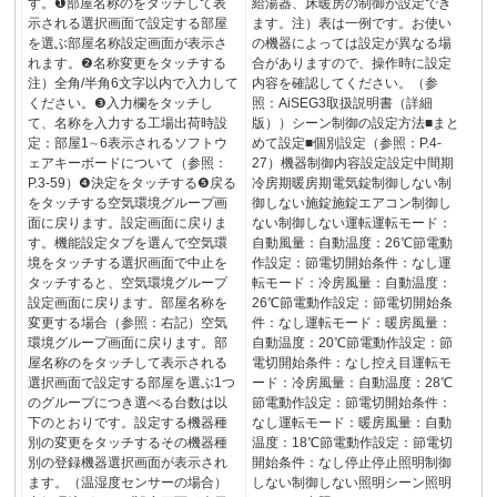
す。❶部屋名称のをタッチして表
給湯器、床暖房の制御が設定でき
示される選択画面で設定する部屋
ます。注）表は一例です。お使い
を選ぶ部屋名称設定画面が表示さ
の機器によっては設定が異なる場
れます。❷名称変更をタッチする
合がありますので、操作時に設定
注）全角/半角6文字以内で入力して
内容を確認してください。（参
ください。❸入力欄をタッチし
照：AiSEG3取扱説明書（詳細
て、名称を入力する工場出荷時設
版））シーン制御の設定方法■まと
定：部屋1∼6表示されるソフトウ
めて設定■個別設定（参照：P.4-
ェアキーボードについて（参照：
27）機器制御内容設定設定中間期
P.3-59）❹決定をタッチする❺戻る
冷房期暖房期電気錠制御しない制
をタッチする空気環境グループ画
御しない施錠施錠エアコン制御し
面に戻ります。設定画面に戻りま
ない制御しない運転運転モード：
す。機能設定タブを選んで空気環
自動風量：自動温度：26℃節電動
境をタッチする選択画面で中止を
作設定：節電切開始条件：なし運
タッチすると、空気環境グループ
転モード：冷房風量：自動温度：
設定画面に戻ります。部屋名称を
26℃節電動作設定：節電切開始条
変更する場合（参照：右記）空気
件：なし運転モード：暖房風量：
環境グループ画面に戻ります。部
自動温度：20℃節電動作設定：節
屋名称のをタッチして表示される
電切開始条件：なし控え目運転モ
選択画面で設定する部屋を選ぶ1つ
ード：冷房風量：自動温度：28℃
のグループにつき選べる台数は以
節電動作設定：節電切開始条件：
下のとおりです。設定する機器種
なし運転モード：暖房風量：自動
別の変更をタッチするその機器種
温度：18℃節電動作設定：節電切
別の登録機器選択画面が表示され
開始条件：なし停止停止照明制御
ます。（温湿度センサーの場合）
しない制御しない照明シーン照明