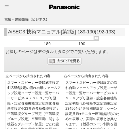
電気・建築設備（ビジネス）
AiSEG3 技術マニュアル[第2版] 189-190(192-193)
189
190
お探しのページはデジタルカタログでご覧いただけます。
左ページから抽出された内容
右ページから抽出された内容
スマートスピーカー登録施主設定
スマートスピーカー登録設定の流
412356設定の流れ自動ファームア
れ自動ファームアップ設定ユーザ
ップ設定ユーザー設定一覧サーバ
ー設定一覧サーバーサービス/Ａｉ
ーサービス/ＡｉＳＥＧアプリ登
ＳＥＧアプリ登録・設定各種機能
録・設定各種機能設定初期化各種
設定初期化各種基本設定施主設定
基本設定4-23共通各種機能設定：
234564-24各種機能設定：シーン
空気環境グループ設定［空気環境
設定共通●モニター画面は説明のた
グループ設定］空気環境に関する
めの表示で、実際の表示とは異な
機器をグループ（部屋）ごとに設
ります。［機器のシーン制御を設