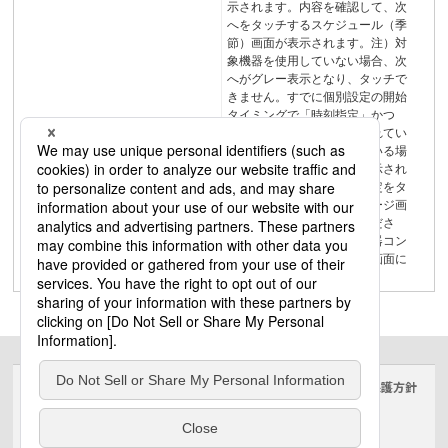
示されます。内容を確認して、次
へをタッチするスケジュール（季
節）画面が表示されます。注）対
象機器を使用していない場合、次
へがグレー表示となり、タッチで
きません。すでに個別設定の開始
タイミングで「時刻指定」かつ
「繰り返し：あり」が選ばれてい
るシーン制御が設定されている場
合は、右のような画面が表示され
ます。スケジュールの再設定をタ
ッチして表示されるメッセージ画
面で設定へをタッチしてくださ
い。戻るをタッチすると機器コン
トロール（スケジュール）画面に
戻ります。メニューバー
サイトのご利用にあたって
クッキーポリシー
個人情報保護方針
電気・建築設備（ビジネス）
© Panasonic Electric Works Co., Ltd.