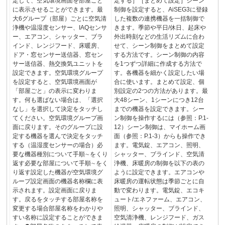
定して、空気環境画面を部屋ごと
定する］［まとめて設定］シーン
に表示させることができます。最
制御を設定すると、AiSEG3に登録
大6グループ（部屋）ごとに空気清
した複数の連携機器を一括制御で
浄機や温湿度センサー、IAQセンサ
きます。季節や平日/休日、起床や
ー、エアコン、シャッター、ブラ
外出時刻などの生活リズムに合わ
インド、レンジフード、床暖房、
せて、シーン制御をまとめて設定
ドア・窓センサー送信器、窓セン
する方法です。シーン制御の内容
サー送信器、熱交換気ユニットを
を1つずつ詳細に作成する方法で
設定できます。空気環境グループ
す。各機器を細かく設定したい場
を設定すると、空気環境画面が
合に使います。まとめて設定、個
「部屋ごと」の表示に変わりま
別設定の2つの方法があります。最
す。何も選ばない場合は、「選択
大48シーン、1シーンにつき12台
なし」を選択して決定をタッチし
までの機器を設定できます。シー
てください。空気環境グループ画
ン制御を操作するには（参照：P.1-
面に戻ります。そのグループに設
12）シーン制御は、マイホーム画
定する機器を選んで決定をタッチ
面（参照：P.1-3）からも操作でき
する（温湿度センサーの場合）必
ます。電気錠、エアコン、照明、
要な機器種別について手順∼をくり
シャッター、ブラインド、空気清
返す必要な部屋について手順∼をく
浄機、床暖房の制御を以下の表の
り返す設定した機器が空気環境グ
ように設定できます。エアコンや
ループ設定画面の機器名称欄に表
床暖房の運転状態は季節ごとに自
示されます。設定画面に戻りま
動で変わります。電気錠、エコキ
す。戻るをタッチする部屋名称を
ュート/エネファーム、エアコン、
変更する場合部屋名称をわかりや
照明、シャッター、ブラインド、
すい名称に設定することができま
空気清浄機、レンジフード、ガス