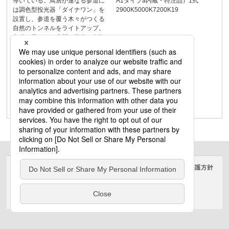
導いている。鳥居が連なる参道に
A1タイプa内蔵・特注品）1式
は調色型投光器「ダイナワン」を
2900K5000K7200K19
設置し、参道を覆う木々がつくる
自然のトンネルをライトアップ。
参道を見下ろす空間を壮大で幻想
的な雰囲気に演出した。 春の新
緑、夏の深緑、秋の紅葉、冬の雪
景といった季節の彩りに合わせ
て、色温度を7200K、5000K、
2900Kと変化させることで、四季
それぞれの異なる雰囲気の演出が
可能に。神聖な神社の魅力を一層
引き立てている。18
サイトのご利用にあたって
クッキーポリシー
個人情報保護方針
電気・建築設備（ビジネス）
© Panasonic Electric Works Co., Ltd.