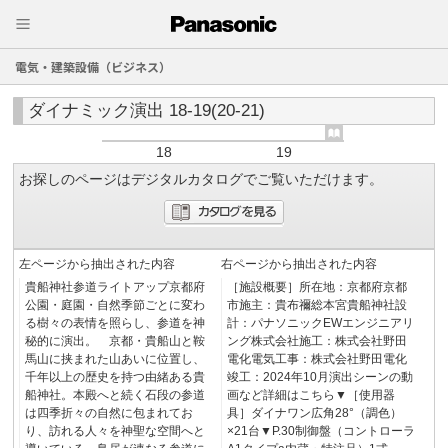
電気・建築設備（ビジネス）
ダイナミック演出 18-19(20-21)
18
19
お探しのページはデジタルカタログでご覧いただけます。
左ページから抽出された内容
右ページから抽出された内容
貴船神社参道ライトアップ京都府
［施設概要］所在地：京都府京都
公園・庭園・自然季節ごとに変わ
市施主：貴布禰総本宮貴船神社設
る樹々の表情を照らし、参道を神
計：パナソニックEWエンジニアリ
秘的に演出。 京都・貴船山と鞍
ング株式会社施工：株式会社野田
馬山に挟まれた山あいに位置し、
電化電気工事：株式会社野田電化
千年以上の歴史を持つ由緒ある貴
竣工：2024年10月演出シーンの動
船神社。本殿へと続く石段の参道
画など詳細はこちら▼［使用器
は四季折々の自然に包まれてお
具］ダイナワン広角28°（調色）
り、訪れる人々を神聖な空間へと
×21台▼P.30制御盤（コントローラ