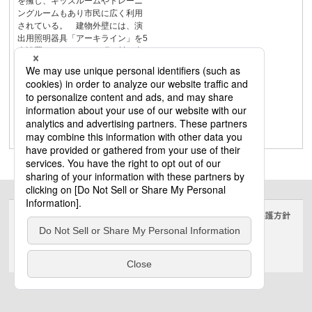
を擁し、キッズルームやトレーニ
ングルームもあり市民に広く利用
されている。 建物外壁には、演
出用照明器具「アーキライン」を5
本設置することで、１町４村を表
現。縄文遺跡をイメージした三角
模様の下に配された5本のライン照
明が、季節やイベントに合わせて
表情を変える。馬市まつりやつが
る市カラーなど11種類の演出パタ
ーンを採用し、光のランドマーク
として存在感を放っている。08
サイトのご利用にあたって
クッキーポリシー
個人情報保護方針
電気・建築設備（ビジネス）
© Panasonic Electric Works Co., Ltd.