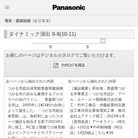
電気・建築設備（ビジネス）
ダイナミック演出 8-9(10-11)
8
9
お探しのページはデジタルカタログでご覧いただけます。
左ページから抽出された内容
右ページから抽出された内容
つがる市総合体育館青森県建築物
［施設概要］所在地：青森県つが
つがる市の歩みを象徴するフルカ
る市事業主：つがる市設計：アー
ラーの光のライン。 青森県つが
ル・エー・ビー開発株式会社施
る市は、2005年に1町4村の合併に
工：竹中工務店・伊藤鉱業特定建
よって誕生した。「つがる市総合
設工事共同企業体電気工事：株式
体育館」は、各町村にあったスボ
会社ユアテック竣工：2023年1月
ーツ施設を統合する形で2023年1
［使用器具］アーキライン（特注
月に竣工。RC造２階建ての体育館
品）×192台▼P.40制御盤（特注
はメインアリーナとサブアリーナ
品）1式詳細はこちら▼09