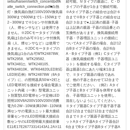
setsu/haisen/switch_concent/pdf/k
続可能。Ⅳタイプの親器に、C・D
atte_switch_connection.pdf■白熱
タイプの子器が1台まで接続可能。
灯・換気扇白熱灯100V200V換気扇
※Aタイプ子器との組合せは合計６
300Wまで600Wまで1∼150Wまで
台まで※Bタイプ子器との組合せは
2∼300Wまで※1センサ付換気扇
合計３台まで●上記表の親器･子器
（人、煙センサなど）は使用でき
は上記表の親器･子器の旧品番との
ません。※2DCモータタイプの換
互換性があります。換気扇接続用
気扇は1台のみ可※1センサ付換気
子器・子器増設ユニットの接続に
扇（人、煙センサなど）は使用で
ついてAタイプ子器の場合、合計12
きません。※2DCモータタイプの
台Bタイプ子器の場合、合計6台
換気扇は1台のみ可WTK24878W、
A・Bタイプ子器（例1）Cタイプ子
WTK2958、WTK29582、
器（換気扇接続用・子器増設ユニ
WTK3481□、WTK248105、
ット）を接続する場合、Cタイプ子
WTK64810K、WTK64820LED対応
器は親器1台にあたり端末1台ま
LED対応例）WTK24878W（8Aタ
で、Ⅱタイプ親器の場合であれ
イプ）に、の照明器具50Ｗ×2灯と
ば、他の子器と合わせて12台まで
LED電球3灯を接続する場合電源ユ
でご使用ください。（例2）Aタイ
ニット内蔵（一体）型電源ユニッ
プ子器とBタイプ子器を併用する場
ト別置型LED電球センサ定格LED
合、子器増設ユニットを使用し、
照明100V8A200V100V200V消費
混在しないようにしてください。
電力0.2W∼10W未満10W∼110W未
Ⅱタイプ親器Cタイプ子器子器子器
満センサの電源ユニット最大接続
合計12台まで合計12台まで合計6
容量センサのLED照明最大接続台
台までⅡタイプ親器子器増設ユニ
数センサのLED照明最大接続容量
ットAタイプ子器Aタイプ子器合計
E11/E17E26773314143A1.2A※11
6台までBタイプ子器Bタイプ子器A