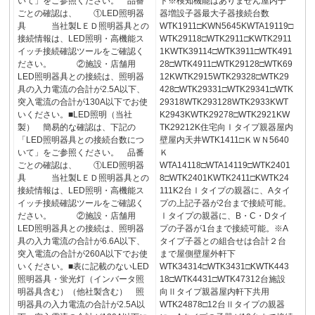
いて」をご参照ください。 品番
ト※検知機能はありません屋内子
ごとの確認は、 ①LED照明器
器増設子器最大子器接続台数
具 当社製LＥＤ照明器具との
WTK1911□KWN5645KWTA19119□
接続情報は、LED照明・高機能ス
WTK29118□WTK2911□KWTK2911
イッチ接続確認ツールをご確認く
1KWTK39114□WTK3911□WTK491
ださい。 ②施設・店舗用
28□WTK4911□WTK29128□WTK69
LED照明器具との接続は、照明器
12KWTK2915WTK29328□WTK29
具の入力電流の合計が2.5A以下、
428□WTK29331□WTK29341□WTK
突入電流の合計が130A以下でお使
29318WTK293128WTK2933KWT
いください。■LED照明（当社
K2943KWTK29278□WTK2921KW
製） 簡易的な確認は、下記の
TK29212K住宅向Ⅰタイプ親器屋内
「LED照明器具との接続台数につ
壁屋内天井WTK1411□ＫＷＮ5640
いて」をご参照ください。 品番
Ｋ
ごとの確認は、 ①LED照明器
WTA14118□WTA14119□WTK2401
具 当社製LＥＤ照明器具との
8□WTK2401KWTK2411□KWTK24
接続情報は、LED照明・高機能ス
111K2台Ⅰタイプの親器に、Aタイ
イッチ接続確認ツールをご確認く
プの上記子器が2台まで接続可能。
ださい。 ②施設・店舗用
Ⅰタイプの親器に、B・C・Dタイ
LED照明器具との接続は、照明器
プの子器が1台まで接続可能。※A
具の入力電流の合計が6.6A以下、
タイプ子器との組合せは合計２台
突入電流の合計が260A以下でお使
まで屋側壁屋外軒下
いください。■表に記載のないLED
WTK34314□WTK3431□KWTK443
照明器具・蛍光灯（インバータ照
18□WTK4431□WTK47312台施設
明器具含む）（他社製含む） 照
向Ⅱタイプ親器屋内軒下共用
明器具の入力電流の合計が2.5A以
WTK24878□12台Ⅱタイプの親器