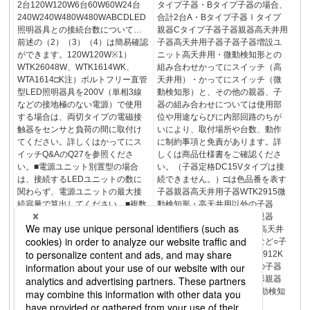
2台120W120W6台60W60W24台
タイプ子器・Bタイプ子器の場合、
240W240W480W480WABCDLED
合計2台A・Bタイプ子器Ⅰタイプ
照明器具との接続台数について…
親器Cタイプ子器子器親器高天井用
前述の（2）（3）（4）は簡易確認
子器高天井用子器子器子器増設ユ
ができます。120W120W※1）
ニット高天井用・微動検知形との
WTK26048W、WTK1614WK、
組み合わせかってにスイッチ（高
WTA1614□K注）ボルトフリー直管
天井用）・かってにスイッチ（微
型LED照明器具を200V（単相3線
動検知形）と、その他の親器、子
などの接地極のない電源）で使用
器の組み合わせについては使用部
する場合は、両切タイプの電磁接
位や用途ならびに内部回路のちが
触器をセンサと負荷の間に取付け
いにより、取付場所や台数、動作
てください。詳しくはかってにス
に制約事項と免責があります。詳
イッチQ&AのQ27を参照くださ
しくは商品仕様書をご確認くださ
い。■電源ユニット別置型の場合
い。（子器定格DC15Vタイプは接
は、接続するLEDユニットの数に
続できません。）□は色品番を表す
関わらず、電源ユニットの最大接
子器親器高天井用子器WTK2915微
続容量で算出してください。■複数
動検知形・高天井用以外の子器
タイプの照明器具を組み合わせる
WTK29128Wなど高天井用親器
場合は、次のように計算し、１以
WTK248105○微動検知形・高天井
下（容量が１００％以下）であれ
用以外の親器WTK24878Wなど○子
ば接続可能です。■接続台数表（当
器親器微動検知形子器WTK6912K
社製）（簡易計算表）50×2240＋
微動検知形・高天井用以外の子器
0.42＋0.21・・・容量の63％とい
WTK29128Wなど微動検知形親器
う意味です。＝＝0.63≦1314（接
WTK64810KWTK64820○微動検知
続可）□は色品番を表す15
形・高天井用以外の親器