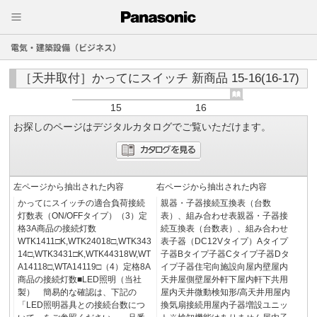
電気・建築設備（ビジネス）
［天井取付］かってにスイッチ 新商品 15-16(16-17)
15
16
お探しのページはデジタルカタログでご覧いただけます。
左ページから抽出された内容
右ページから抽出された内容
かってにスイッチの適合負荷接続
親器・子器接続互換表（台数
灯数表（ON/OFFタイプ）（3）定
表）、組み合わせ表親器・子器接
格3A商品の接続灯数
続互換表（台数表）、組み合わせ
WTK1411□K,WTK24018□,WTK343
表子器（DC12Vタイプ）Aタイプ
14□,WTK3431□K,WTK44318W,WT
子器Bタイプ子器Cタイプ子器Dタ
A14118□,WTA14119□（4）定格8A
イプ子器住宅向施設向屋内壁屋内
商品の接続灯数■LED照明（当社
天井屋側壁屋外軒下屋内軒下共用
製） 簡易的な確認は、下記の
屋内天井微動検知形/高天井用屋内
「LED照明器具との接続台数につ
換気扇接続用屋内子器増設ユニッ