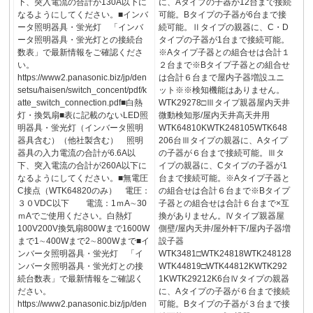
下、突入電流の合計が130A以下に
に、Aタイプの子器が12台まで接続
なるようにしてください。■インバ
可能。Bタイプの子器が6台まで接
ータ照明器具・蛍光灯 「インバ
続可能。Ⅱタイプの親器に、C・D
ータ照明器具・蛍光灯との接続台
タイプの子器が1台まで接続可能。
数表」で最新情報をご確認くださ
※Aタイプ子器との組合せは合計１
い。
２台まで※Bタイプ子器との組合せ
https://www2.panasonic.biz/jp/den
は合計６台まで屋内子器増設ユニ
setsu/haisen/switch_concent/pdf/k
ット※※検知機能はありません。
atte_switch_connection.pdf■白熱
WTK29278□Ⅲタイプ親器屋内天井
灯・換気扇■表に記載のないLED照
微動検知形/屋内天井高天井用
明器具・蛍光灯（インバータ照明
WTK64810KWTK248105WTK648
器具含む）（他社製含む） 照明
206台Ⅲタイプの親器に、Aタイプ
器具の入力電流の合計が6.6A以
の子器が６台まで接続可能。Ⅲタ
下、突入電流の合計が260A以下に
イプの親器に、Cタイプの子器が1
なるようにしてください。■無電圧
台まで接続可能。※Aタイプ子器と
C接点（WTK64820のみ） 電圧：
の組合せは合計６台まで※Bタイプ
３０VDC以下 電流：1ｍA∼30
子器との組合せは合計６台まで×互
ｍAでご使用ください。白熱灯
換がありません。Ⅳタイプ親器屋
100V200V換気扇800Wまで1600W
側壁/屋内天井/屋外軒下/屋内子器増
まで1∼400Wまで2∼800Wまで■イ
設子器
ンバータ照明器具・蛍光灯 「イ
WTK3481□WTK24818WTK248128
ンバータ照明器具・蛍光灯との接
WTK44819□WTK44812KWTK292
続台数表」で最新情報をご確認く
1KWTK29212K6台Ⅳタイプの親器
ださい。
に、Aタイプの子器が６台まで接続
https://www2.panasonic.biz/jp/den
可能。Bタイプの子器が３台まで接