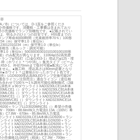
内容
／A／B）については、D-1頁をご参照くださ
小売価格です。消費税・工事費は含まれており
望小売価格でランプ別梱包です。●記載されてい
は、明るさのひとつの目安です。H55度までの
ンプ寿命40000時間（光束維持率70％）100形
0234（m）保守率1.0（単位Ix）
00123012310234（m）保守率1.0（単位Ix）
00100形相当（美ルック・調光可能）
1.0（単位Ix）50030030301010100100100形
）のみ配光が異なります。11064φ152高気密
トランプφ701灯（口金GX53-1）埋込穴φ125・埋
スト枠（ホワイト＊つや消し）集光タイプ（ビーム
X53-1、外径70mmまで取付可能●配光について
ません。●施工時、埋込高さは80mm必要となり
cm●ホワイト＊は黄味がかったホワイト色です。
）LGD9200埋込高80LEDランプ交換可能24°
適合ライコン注別売注）適合ライコン（逆位相
合わせで100％〜1％調光可能位相制御式（2線
演色Ｒａ90ダウンライトXAD3230LCE1A本体
020MLCE1（）ダウンライトXAD3230LCB1A本体
020MLCB1（）ダウンライトXAD3230VCE1A本体
020MVCE1（）ダウンライトXAD3230VCB1A本
3020MVCB1（）ダウンライトXAD3230NCE1A
LD3020MNCE1（）ダウンライト
GD9200＋ランプLLD3020MNCB1（）希望小売価
W・700lm・88.6lm/W入力電流0.13A（100V）希
）C7.8W・670lm・85.8lm/W入力電流
ダウンライトXAD3220LCE1A本体LGD9200＋ラン
ウンライトXAD3220LCB1A本体LGD9200＋ラン
ウンライトXAD3220VCE1A本体LGD9200＋ラン
ウンライトXAD3220VCB1A本体LGD9200＋ラン
ウンライトXAD3220NCE1A本体LGD9200＋ラン
ウンライトXAD3220NCB1A本体LGD9200＋ラン
望小売価格15,000円（税抜）C7.3W・700lm・