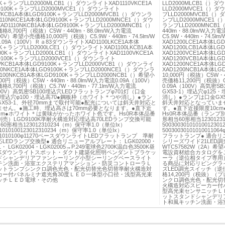
0K＋ランプLLD2000MLCB1（）ダウンライトXAD1110VKCE1A
LLD2000MLCB1（）ダ
9100K＋ランプLLD2000MVCE1（）ダウンライト
LLD2000MVCE1（）ダ
0VKCB1A本体LGD9100K＋ランプLLD2000MVCB1（）ダウンラ
プLLD2000MVCB1（）
110NKCE1A本体LGD9100K＋ランプLLD2000MNCE1（）ダウ
ンプLLD2000MNCE1（
D1110NKCB1A本体LGD9100K＋ランプLLD2000MNCB1（）
ランプLLD2000MNCB
8,700円（税抜）C5W・440lm・88.0lm/W入力電流
440lm・88.0lm/W入力
100V）希望小売価格10,000円（税抜）C5.9W・440lm・74.5lm/W
C5.9W・440lm・74.5
09A（100V）Ｒａ83ダウンライトXAD1100LKCE1A本体
XAD1200LCE1A本体L
0K＋ランプLLD2000LCE1（）ダウンライトXAD1100LKCB1A本
XAD1200LCB1A本体L
00K＋ランプLLD2000LCB1（）ダウンライトXAD1100VKCE1A
XAD1200VCE1A本体L
9100K＋ランプLLD2000VCE1（）ダウンライト
XAD1200VCB1A本体L
0VKCB1A本体LGD9100K＋ランプLLD2000VCB1（）ダウンライ
XAD1200NCE1A本体L
00NKCE1A本体LGD9100K＋ランプLLD2000NCE1（）ダウンラ
XAD1200NCB1A本体L
100NKCB1A本体LGD9100K＋ランプLLD2000NCB1（）希望小
10,000円（税抜）C5W・4
00円（税抜）C5W・440lm・88.0lm/W入力電流0.09A（100V）
売価格11,200円（税抜）C5
8,700円（税抜）C5.7W・440lm・77.1lm/W入力電流
0.09A（100V）高気密
（100V）高気密SB100埋込穴LEDフラットランプφ701灯（口金
GX53-1）埋込穴φ12
1）埋込穴φ100・埋込高70●鋼板枠（ホワイト＊つや消し）●ラン
消し）●ランプは口金GX5
X53-1、外径70mmまで取付可能●配光については斜天井対応と
斜天井対応となっていま
ません。●施工時、埋込高さは70mm必要となります。●直下近
す。●直下近接限度10c
cm●ホワイト＊は黄味がかったホワイト色です。Hs0R本体品番
Hs0R本体品番（ランプ別売
売）LGD9100K準耐火構造対応埋込高70LEDランプ交換可能
形相当60形相当1230123
60形相当123012310234（m）保守率1.0（単位Ix）
50030030101010012
01010100123012310234（m）保守率1.0（単位Ix）
5003003010101001
301010100φ11270ベースダウンライトLEDフラットランプ 準耐
フラットランプ● 適合リニュ
LEDランプ交換型● 適合リニューアルプレート： LGK02000・
シリーズワイド21LED
1・ LGK02004・LGK02005→P.249電球色2700K温白色3500K昼
WTC57582W（2A）
00Kダウンライトスポット・ダクト建築化照明ペンダントブラケッ
電設資材総合カタログを
ドシャンデリアファンシーリング小型シーリングベースライト
ーラ（逆位相タイプ専用
チン洗面・浴室エクステリアマンション・防災コントローラＬ
る商品に対応リビングライ
ットランプシンクロ調色光色・配光切替光色切替準耐火構造対
ズLED調光スイッチ（逆位
カー付パネルミナ遮光角30度ＬＥＤ一体型小口径・浅型高光束
格14,200円（税抜）（
ッチＬＥＤ電球・その他
ンクロ調色光色・配光切
火構造対応スピーカー付
型高光束センサニッチＬ
ットスタンドシャンデリ
ト和風キッチン洗面・浴