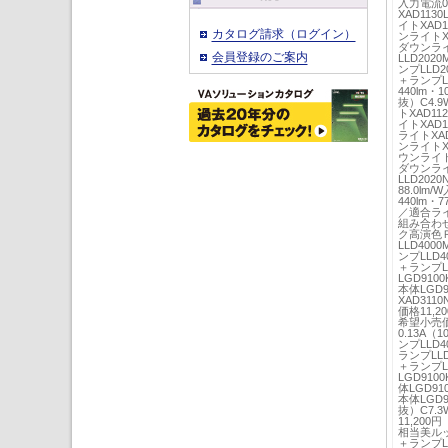
入力電流0
XAD113
イトXAD1
カタログ請求（ログイン）
ンライトXA
ダウンライト
会員登録のご案内
LLD202
ンプLLD2
＋ランプL
440lm・
抜）C4.9
トXAD11
イトXAD1
ライトXAD
ンライトXA
ウンライトX
ダウンライト
LLD202
88.0lm
440lm・
／適合ラ
組み合わせ
ク高演色Ｒ
LLD400
ンプLLD4
＋ランプLL
LGD910
本体LGD
XAD311
価格11,2
希望小売価格
0.13A（
ンプLLD4
ランプLLD
＋ランプLL
LGD910
体LGD91
本体LGD9
抜）C7.3
11,200
相当美ルッ
＋ランプLL