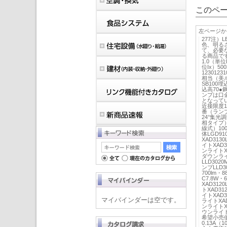
このペー
左ページか
277注
色、明る
て、必要
る商品です。
1.0（単位I
位Ix）50
1230123
相当（美ル
SB100
込高70
ンプは口金
となって
近接限度1
番（ランプ
24°集
相タイプ
線式）10
体LGD91
XAD313
イトXAD3
ンライトXA
ダウンライト
LLD302
ンプLLD3
700lm・
C7.8W・
XAD312
トXAD31
イトXAD3
マイバインダーは空です。
ライトXAD
ンライトXA
ウンライトX
希望小売価格
0.13A（