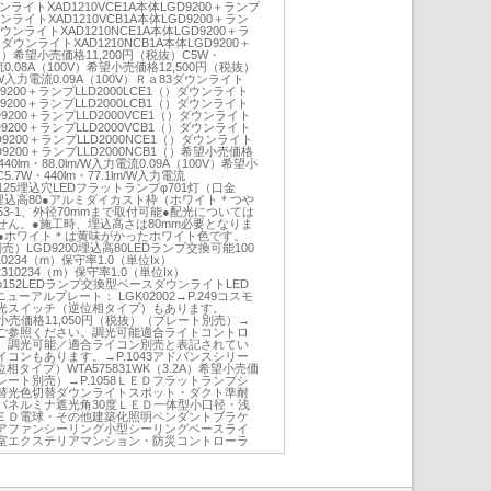
ウンライトXAD1210VCE1A本体LGD9200＋ランプ
ウンライトXAD1210VCB1A本体LGD9200＋ラン
ダウンライトXAD1210NCE1A本体LGD9200＋ラ
）ダウンライトXAD1210NCB1A本体LGD9200＋
1（）希望小売価格11,200円（税抜）C5W・
電流0.08A（100V）希望小売価格12,500円（税抜）
lm/W入力電流0.09A（100V）Ｒａ83ダウンライト
GD9200＋ランプLLD2000LCE1（）ダウンライト
GD9200＋ランプLLD2000LCB1（）ダウンライト
GD9200＋ランプLLD2000VCE1（）ダウンライト
GD9200＋ランプLLD2000VCB1（）ダウンライト
GD9200＋ランプLLD2000NCE1（）ダウンライト
GD9200＋ランプLLD2000NCB1（）希望小売価格
40lm・88.0lm/W入力電流0.09A（100V）希望小
.7W・440lm・77.1lm/W入力電流
SB125埋込穴LEDフラットランプφ701灯（口金
5・埋込高80●アルミダイカスト枠（ホワイト＊つや
3-1、外径70mmまで取付可能●配光については
せん。●施工時、埋込高さは80mm必要となりま
m●ホワイト＊は黄味がかったホワイト色です。
）LGD9200埋込高80LEDランプ交換可能100
10234（m）保守率1.0（単位Ix）
3012310234（m）保守率1.0（単位Ix）
1064φ152LEDランプ交換型ベースダウンライトLED
ーアルプレート： LGK02002→P.249コスモ
調光スイッチ（逆位相タイプ）もあります。
希望小売価格11,050円（税抜）（プレート別売）→
ご参照ください。調光可能適合ライトコントロ
）調光可能／適合ライコン別売と表記されてい
コンもあります。→P.1043アドバンスシリー
相タイプ）WTA575831WK（3.2A）希望小売価
プレート別売）→P.1058ＬＥＤフラットランプシ
替光色切替ダウンライトスポット・ダクト準耐
パネルミナ遮光角30度ＬＥＤ一体型小口径・浅
ＥＤ電球・その他建築化照明ペンダントブラケ
アファンシーリング小型シーリングベースライ
室エクステリアマンション・防災コントローラ