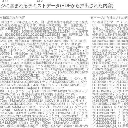
277
278
ジに含まれるテキストデータ(PDFから抽出された内容)
ら抽出された内容
右ページから抽出された
）LEDにはバラツキがあるため、同一品番商品でも商品ごとに発光
278在庫区分マーク（E
さが異なる場合があります。準耐火構造対応 開口面積に応じ
い。 ※掲載価格は希望
な防火被覆を設けた「準耐火構造の住宅」にてご使用いただけ
ません。Cはランプ付希
（→P.233）100形相当60形相当123012310234（m）保守率
る「◯◯形相当」の表現
x）50030030301010100100123012310234（m）保守率1.0（単
傾斜天井に取付可能s0Rラ
030030301010100100形相当（美ルック・調光可能）
相当60形相当12301231
10234（m）保守率1.0（単位Ix）50030030301010100100100形
500300303010101001
ック・調光可能）のみ配光が異なります。φ11270高気密
500300303010101
埋込穴LEDフラットランプφ701灯（口金GX53-1）埋込穴φ100・埋
123012310234（m）保守率
●鋼板枠（ホワイト＊つや消し）集光タイプ（ビーム角24度）●ラ
相当（美ルック・調光可能
GX53-1、外径70mmまで取付可能●配光については斜天井対応
SB125埋込穴LEDフラッ
いません。●施工時、埋込高さは70mm必要となります。●直下
込高80●アルミダイカ
0cm●ホワイト＊は黄味がかったホワイト色です。Hs0R本体品
角24度）●ランプは口金G
別売）LGD9100K準耐火構造対応埋込高70LEDランプ交換可能
は斜天井対応となってい
光調光不可調光可能／適合ライコン注別売注）適合ライコン（逆位
ます。●直下近接限度10
）（別売）との組み合わせで100％〜1％調光可能位相制御式（2
Hs0R本体品番（ランプ別売
0形相当美ルック高演色Ｒａ90ダウンライトXAD3130LKCE1A本
集光調光不可調光可能／
00K＋ランプLLD3020MLCE1（）ダウンライト
タイプ）（別売）との組み
0LKCB1A本体LGD9100K＋ランプLLD3020MLCB1（）ダウンラ
式）100形相当美ルック高
130VKCE1A本体LGD9100K＋ランプLLD3020MVCE1（）ダウ
LGD9200＋ランプLLD3
D3130VKCB1A本体LGD9100K＋ランプLLD3020MVCB1（）
LGD9200＋ランプLLD3
XAD3130NKCE1A本体LGD9100K＋ランプ
LGD9200＋ランプLLD3
0MNCE1（）ダウンライトXAD3130NKCB1A本体LGD9100K＋ラ
体LGD9200＋ランプLLD
020MNCB1（）希望小売価格13,800円（税抜）C7.9W・
本体LGD9200＋ランプL
88.6lm/W入力電流0.13A（100V）希望小売価格15,000円（税抜）
XAD3230NCB1A本体L
670lm・85.8lm/W入力電流0.11A（100V）Ｒａ83ダウンライト
格16,300円（税抜）C7.9
0LKCE1A本体LGD9100K＋ランプLLD3020LCE1（）ダウンライ
望小売価格17,500円（税抜
20LKCB1A本体LGD9100K＋ランプLLD3020LCB1（）ダウンラ
0.11A（100V）Ｒａ83
120VKCE1A本体LGD9100K＋ランプLLD3020VCE1（）ダウン
プLLD3020LCE1（）ダ
3120VKCB1A本体LGD9100K＋ランプLLD3020VCB1（）ダウ
プLLD3020LCB1（）ダ
D3120NKCE1A本体LGD9100K＋ランプLLD3020NCE1（）ダ
プLLD3020VCE1（）ダ
AD3120NKCB1A本体LGD9100K＋ランプLLD3020NCB1（）
プLLD3020VCB1（）ダ
12,500円（税抜）C7.3W・700lm・95.8lm/W入力電流
プLLD3020NCE1（）ダ
100V）希望小売価格13,800円（税抜）C8.4W・700lm・83.3lm/W
プLLD3020NCB1（）希