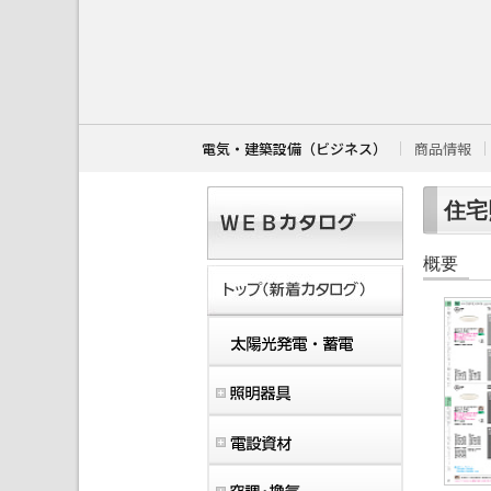
こ
こ
か
ら
本
文
で
す
電気・建築設備（ビジネス）
商品情報
。
住宅照
概要