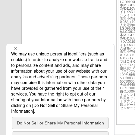
LGD910
本体LGD
XAD111
イトXAD1
ンライトXA
希望小売価格
0.08A（
入力電流0.
LGD910
体LGD91
本体LGD
XAD110
トXAD11
イトXAD1
売価格7,5
希望小売価格
0.09A
GX53-
プは口金G
なってい
接限度10
（ランプ別
100形相当
5003003
500300
火構造対応
LGK0200
白色50
トスタン
和風キッ
ＥＤフラ
応スピー
センサニ