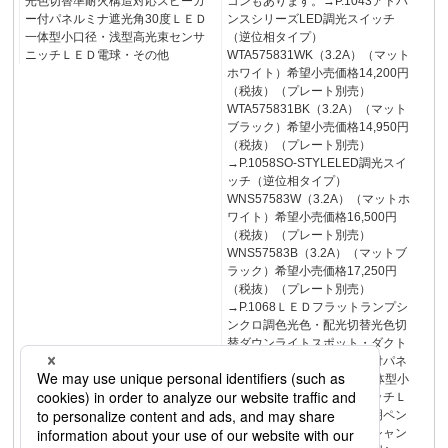
光色切替準耐火構造対応スピーカ
コンもあります。→P.1043アドバ
ー付パネルミナ遮光角30度ＬＥＤ
ンスシリーズLED調光スイッチ
一体型小口径・浅型高光束センサ
（逆位相タイプ）
ニッチＬＥＤ電球・その他
WTA575831WK（3.2A）（マット
ホワイト）希望小売価格14,200円
（税抜）（プレート別売）
WTA575831BK（3.2A）（マット
ブラック）希望小売価格14,950円
（税抜）（プレート別売）
→P.1058SO-STYLELED調光スイ
ッチ（逆位相タイプ）
WNS57583W（3.2A）（マットホ
ワイト）希望小売価格16,500円
（税抜）（プレート別売）
WNS57583B（3.2A）（マットブ
ラック）希望小売価格17,250円
（税抜）（プレート別売）
→P.1068ＬＥＤフラットランプシ
ンクロ調色光色・配光切替光色切
替ダウンライトスポット・ダクト
準耐火構造対応スピーカー付パネ
ルミナ遮光角30度ＬＥＤ一体型小
口径・浅型高光束センサニッチＬ
ＥＤ電球・その他建築化照明ペン
ダントブラケットスタンドシャン