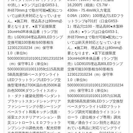
や消し）●ランプは口金GX53-1、
16,200円（税抜）C5.7W・
外径70mmまで取付可能●配光につ
430lm・75.4lm/W入力電流
いては斜天井対応となっていませ
0.09A（100V）100埋込穴LEDフラ
ん。●施工時、埋込高さは80mm必
ットランプφ701灯（口金GX53-
要となります。●直下近接限度
1）埋込穴□100・埋込高80●木製枠
10cmHs0R本体品番（ランプ別
（白木）●ランプは口金GX53-1、
売）LGD9104埋込高80LEDランプ
外径70mmまで取付可能●配光につ
交換可能100形相当60形相当
いては斜天井対応となっていませ
123012310234（m）保守率
ん。●施工時、埋込高さは80mm必
1.0（単位Ix）
要となります。●直下近接限度
500300301010100123012310234
10cmHs0R本体品番（ランプ別
（m）保守率1.0（単位Ix）
売）LGD9105埋込高80LEDランプ
500300301010011059□115高気密
交換可能100形相当60形相当
SB高気密SBベースダウンライト
123012310234（m）保守率
LEDフラットランプLEDランプ交
1.0（単位Ix）
換型電球色2700K温白色3500K昼
500300301010100123012310234
白色5000Kダウンライトスポッ
（m）保守率1.0（単位Ix）
ト・ダクト建築化照明ペンダント
50030030101010011057□136高
ブラケットスタンドシャンデリア
気密SB高気密SBLEDランプ交換型
ファンシーリング小型シーリング
ベースダウンライトLEDフラット
ベースライト和風キッチン洗面・
ランプ調光可能適合ライトコント
浴室エクステリアマンション・防
ローラ（逆位相タイプ専用）調光
災コントローラＬＥＤフラットラ
可能／適合ライコン別売と表記さ
ンプシンクロ調色光色・配光切替
れている商品に対応リビングライ