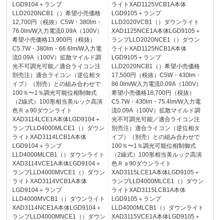
LGD9104＋ランプ
ライトXAD1125VCB1A本体
LLD2020NCB1（）希望小売価格
LGD9105＋ランプ
12,700円（税抜）C5W・380lm・
LLD2020VCB1（）ダウンライト
76.0lm/W入力電流0.09A（100V）
XAD1125NCE1A本体LGD9105＋
希望小売価格13,900円（税抜）
ランプLLD2020NCE1（）ダウン
C5.7W・380lm・66.6lm/W入力電
ライトXAD1125NCB1A本体
流0.09A（100V）拡散マイルド調
LGD9105＋ランプ
光不可調光可能／適合ライコン注
LLD2020NCB1（）希望小売価格
別売注）適合ライコン（逆位相タ
17,500円（税抜）C5W・430lm・
イプ）（別売）との組み合わせで
86.0lm/W入力電流0.09A（100V）
100％〜1％調光可能位相制御式
希望小売価格18,700円（税抜）
（2線式）100形相当美ルック高演
C5.7W・430lm・75.4lm/W入力電
色Ｒａ90ダウンライト
流0.09A（100V）拡散マイルド調
XAD3114LCE1A本体LGD9104＋
光不可調光可能／適合ライコン注
ランプLLD4000MLCE1（）ダウン
別売注）適合ライコン（逆位相タ
ライトXAD3114LCB1A本体
イプ）（別売）との組み合わせで
LGD9104＋ランプ
100％〜1％調光可能位相制御式
LLD4000MLCB1（）ダウンライト
（2線式）100形相当美ルック高演
XAD3114VCE1A本体LGD9104＋
色Ｒａ90ダウンライト
ランプLLD4000MVCE1（）ダウン
XAD3115LCE1A本体LGD9105＋
ライトXAD3114VCB1A本体
ランプLLD4000MLCE1（）ダウン
LGD9104＋ランプ
ライトXAD3115LCB1A本体
LLD4000MVCB1（）ダウンライト
LGD9105＋ランプ
XAD3114NCE1A本体LGD9104＋
LLD4000MLCB1（）ダウンライト
ランプLLD4000MNCE1（）ダウン
XAD3115VCE1A本体LGD9105＋