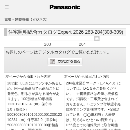
電気・建築設備（ビジネス）
住宅照明総合カタログExpert 2026 283-284(308-309)
283
284
お探しのページはデジタルカタログでご覧いただけます。
左ページから抽出された内容
右ページから抽出された内容
283注）LEDにはバラツキがあるた
284在庫区分マーク（E／A／B）に
め、同一品番商品でも商品ごとに
ついては、D-1頁をご参照くださ
発光色、明るさが異なる場合があ
い。 ※掲載価格は希望小売価格
ります。100形相当60形相当
です。消費税・工事費は含まれて
123012310234（m）保守率
おりません。Cはランプ付希望小売
1.0（単位Ix）
価格でランプ別梱包です。●記載さ
500300303010101001001230123
れている「◯◯形相当」の表現
10234（m）保守率1.0（単位Ix）
は、明るさのひとつの目安です。
50030030301010100100形相当
H55度までの傾斜天井に取付可能