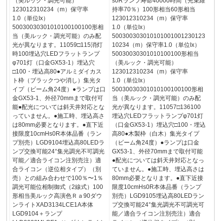
（美ルック・調光可能）
s0Rランプ寿命40000時間（光束維
123012310234（m）保守率
持率70％）100形相当60形相当
1.0（単位Ix）
123012310234（m）保守率
50030030301010100100100形相
1.0（単位Ix）
当（美ルック・調光可能）のみ配
500300303010101001001230123
光が異なります。11059□115消灯
10234（m）保守率1.0（単位Ix）
時100埋込穴LEDフラットランプ
50030030301010100100形相当
φ701灯（口金GX53-1）埋込穴
（美ルック・調光可能）
□100・埋込高80●アルミダイカス
123012310234（m）保守率
ト枠（ブラックつや消し）集光タ
1.0（単位Ix）
イプ（ビーム角24度）●ランプは口
50030030301010100100100形相
金GX53-1、外径70mmまで取付可
当（美ルック・調光可能）のみ配
能●配光については斜天井対応とな
光が異なります。11057□136100
っていません。●施工時、埋込高さ
埋込穴LEDフラットランプφ701灯
は80mm必要となります。●直下近
（口金GX53-1）埋込穴□100・埋込
接限度10cmHs0R本体品番（ラン
高80●木製枠（白木）集光タイプ
プ別売）LGD9104埋込高80LEDラ
（ビーム角24度）●ランプは口金
ンプ交換可能24°集光調光不可調光
GX53-1、外径70mmまで取付可能
可能／適合ライコン注別売注）適
●配光については斜天井対応となっ
合ライコン（逆位相タイプ）（別
ていません。●施工時、埋込高さは
売）との組み合わせで100％〜1％
80mm必要となります。●直下近接
調光可能位相制御式（2線式）100
限度10cmHs0R本体品番（ランプ
形相当美ルック高演色Ｒａ90ダウ
別売）LGD9105埋込高80LEDラン
ンライトXAD3134LCE1A本体
プ交換可能24°集光調光不可調光可
LGD9104＋ランプ
能／適合ライコン注別売注）適合