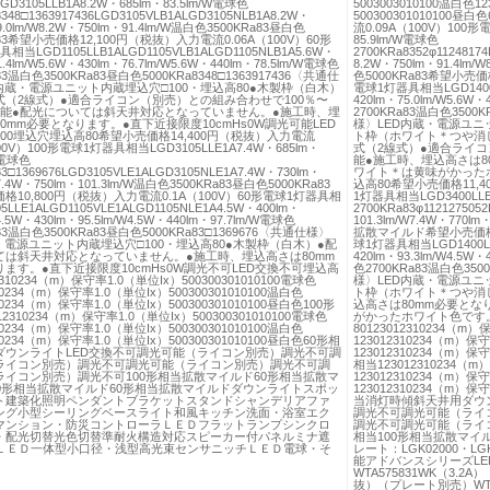
D3105LLB1A8.2W・685lm・83.5lm/W電球色
5003003010100温白色1
8348□1363917436LGD3105VLB1ALGD3105NLB1A8.2W・
500300301010100
9.0lm/W8.2W・750lm・91.4lm/W温白色3500KRa83昼白色
流0.09A（100V）100形
a83希望小売価格12,100円（税抜）入力電流0.06A（100V）60形
85.9lm/W電球色
相当LGD1105LLB1ALGD1105VLB1ALGD1105NLB1A5.6W・
2700KRa8352φ112481
1.4lm/W5.6W・430lm・76.7lm/W5.6W・440lm・78.5lm/W電球色
8.2W・750lm・91.4lm/
83温白色3500KRa83昼白色5000KRa8348□1363917436〈共通仕
色5000KRa83希望小売価
内蔵・電源ユニット内蔵埋込穴□100・埋込高80●木製枠（白木）
電球1灯器具相当LGD1400LL
式（2線式）●適合ライコン（別売）との組み合わせで100％〜
420lm・75.0lm/W5.6W・
可能●配光については斜天井対応となっていません。●施工時、埋
2700KRa83温白色3500K
0mm必要となります。●直下近接限度10cmHs0W調光可能LED
様〉LED内蔵・電源ユニ
00埋込穴埋込高80希望小売価格14,400円（税抜）入力電流
ト枠（ホワイト＊つや消し
100V）100形電球1灯器具相当LGD3105LLE1A7.4W・685lm・
式（2線式）●適合ライコ
W電球色
能●施工時、埋込高さは8
83□1369676LGD3105VLE1ALGD3105NLE1A7.4W・730lm・
ワイト＊は黄味がかったホ
W7.4W・750lm・101.3lm/W温白色3500KRa83昼白色5000KRa83
込高80希望小売価格11,4
格10,800円（税抜）入力電流0.1A（100V）60形電球1灯器具相
1灯器具相当LGD3400LLE1
5LLE1ALGD1105VLE1ALGD1105NLE1A4.5W・400lm・
2700KRa83φ112127505
W4.5W・430lm・95.5lm/W4.5W・440lm・97.7lm/W電球色
101.3lm/W7.4W・770l
a83温白色3500KRa83昼白色5000KRa83□1369676〈共通仕様〉
拡散マイルド希望小売価格8
・電源ユニット内蔵埋込穴□100・埋込高80●木製枠（白木）●配
球1灯器具相当LGD1400LLE
ては斜天井対応となっていません。●施工時、埋込高さは80mm
420lm・93.3lm/W4.5W・
ます。●直下近接限度10cmHs0W調光不可LED交換不可埋込高
色2700KRa83温白色3500
2310234（m）保守率1.0（単位Ix）500300301010100電球色
様〉LED内蔵・電源ユニ
310234（m）保守率1.0（単位Ix）500300301010100温白色
ト枠（ホワイト＊つや消し
310234（m）保守率1.0（単位Ix）500300301010100昼白色100形
込高さは80mm必要とな
12310234（m）保守率1.0（単位Ix）500300301010100電球色
がかったホワイト色です。
310234（m）保守率1.0（単位Ix）500300301010100温白色
80123012310234（m）
310234（m）保守率1.0（単位Ix）500300301010100昼白色60形相
123012310234（m）保守
ダウンライトLED交換不可調光可能（ライコン別売）調光不可調
123012310234（m）保守
ライコン別売）調光不可調光可能（ライコン別売）調光不可調
相当123012310234（m
ライコン別売）調光不可100形相当拡散マイルド60形相当拡散マ
123012310234（m）保守
00形相当拡散マイルド60形相当拡散マイルドダウンライトスポッ
123012310234（m）保守
ト建築化照明ペンダントブラケットスタンドシャンデリアファ
当消灯時傾斜天井用ダウ
ング小型シーリングベースライト和風キッチン洗面・浴室エク
調光不可調光可能（ライ
マンション・防災コントローラＬＥＤフラットランプシンクロ
調光不可調光可能（ライコ
・配光切替光色切替準耐火構造対応スピーカー付パネルミナ遮
相当100形相当拡散マイ
度ＬＥＤ一体型小口径・浅型高光束センサニッチＬＥＤ電球・そ
レート：LGK02000・LGK
能アドバンスシリーズL
WTA575831WK（3.
抜）（プレート別売）WTA