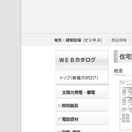
こ
こ
か
ら
本
文
で
す
電気・建築設備（ビジネス）
商品情報
。
住宅照
概要