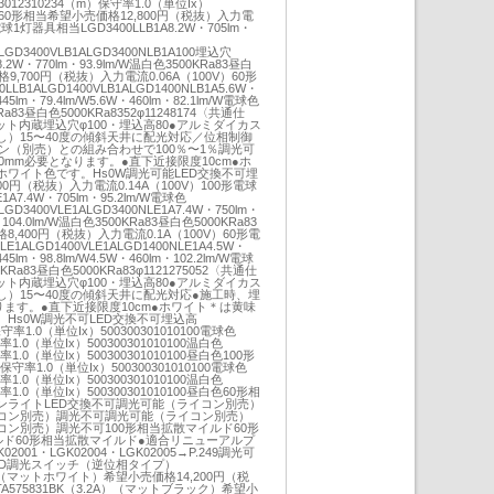
23012310234（m）保守率1.0（単位Ix）
昼白色60形相当希望小売価格12,800円（税抜）入力電
電球1灯器具相当LGD3400LLB1A8.2W・705lm・
74LGD3400VLB1ALGD3400NLB1A100埋込穴
W8.2W・770lm・93.9lm/W温白色3500KRa83昼白
格9,700円（税抜）入力電流0.06A（100V）60形
B1ALGD1400VLB1ALGD1400NLB1A5.6W・
445lm・79.4lm/W5.6W・460lm・82.1lm/W電球色
Ra83昼白色5000KRa8352φ11248174〈共通仕
ット内蔵埋込穴φ100・埋込高80●アルミダイカス
）15〜40度の傾斜天井に配光対応／位相制御
ン（別売）との組み合わせで100％〜1％調光可
0mm必要となります。●直下近接限度10cm●ホ
ワイト色です。Hs0W調光可能LED交換不可埋
00円（税抜）入力電流0.14A（100V）100形電球
A7.4W・705lm・95.2lm/W電球色
2LGD3400VLE1ALGD3400NLE1A7.4W・750lm・
m・104.0lm/W温白色3500KRa83昼白色5000KRa83
,400円（税抜）入力電流0.1A（100V）60形電
1ALGD1400VLE1ALGD1400NLE1A4.5W・
445lm・98.8lm/W4.5W・460lm・102.2lm/W電球
KRa83昼白色5000KRa83φ1121275052〈共通仕
ット内蔵埋込穴φ100・埋込高80●アルミダイカス
）15〜40度の傾斜天井に配光対応●施工時、埋
ります。●直下近接限度10cm●ホワイト＊は黄味
Hs0W調光不可LED交換不可埋込高
保守率1.0（単位Ix）500300301010100電球色
率1.0（単位Ix）500300301010100温白色
率1.0（単位Ix）500300301010100昼白色100形
）保守率1.0（単位Ix）500300301010100電球色
率1.0（単位Ix）500300301010100温白色
率1.0（単位Ix）500300301010100昼白色60形相
ンライトLED交換不可調光可能（ライコン別売）
コン別売）調光不可調光可能（ライコン別売）
ン別売）調光不可100形相当拡散マイルド60形
ルド60形相当拡散マイルド●適合リニューアルプ
02001・LGK02004・LGK02005→P.249調光可
ED調光スイッチ（逆位相タイプ）
2A）（マットホワイト）希望小売価格14,200円（税
575831BK（3.2A）（マットブラック）希望小