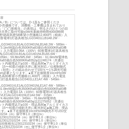
内容
／A／B）については、D-1頁をご参照くださ
小売価格です。消費税・工事費は含まれており
る「◯◯形相当」の表現は、明るさのひとつの目
天井に取付可能s0W光束維持時間40000時間
SB高気密SB希望小売価格12,800円（税抜）入
0形電球1灯器具相当LGD3401LLB1A8.2W・
4LGD3401VLB1ALGD3401NLB1A8.2W・585lm・
・73.1lm/W温白色3500KRa83昼白色5000KRa83希
）入力電流0.06A（100V）60形電球1灯器具相当
LGD1401VLB1ALGD1401NLB1A5.6W・
335lm・59.8lm/W5.6W・345lm・61.6lm/W電球色
Ra83昼白色5000KRa8352φ11248174〈共通仕
ット内蔵埋込穴φ100・埋込高80●アルミダイカス
15〜40度の傾斜天井に配光対応／位相制御式
（別売）との組み合わせで100％〜1％調光可能
m必要となります。●直下近接限度10cmHs0W
高80希望小売価格11,400円（税抜）入力電流
球1灯器具相当LGD3401LLE1A7.4W・545lm・
2LGD3401VLE1ALGD3401NLE1A7.4W・585lm・
・81.0lm/W温白色3500KRa83昼白色5000KRa83希
）入力電流0.1A（100V）60形電球1灯器具相当
1VLE1ALGD1401NLE1A4.5W・315lm・
74.4lm/W4.5W・345lm・76.6lm/W電球色
Ra83昼白色5000KRa83φ1121275052〈共通仕
ット内蔵埋込穴φ100・埋込高80●アルミダイカス
15〜40度の傾斜天井に配光対応●施工時、埋込
す。●直下近接限度10cmHs0W調光不可LED交
10234（m）保守率1.0（単位Ix）
色123012310234（m）保守率1.0（単位Ix）
色123012310234（m）保守率1.0（単位Ix）
白色100形相当123012310234（m）保守率1.0（単位
球色123012310234（m）保守率1.0（単位Ix）