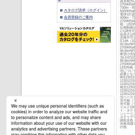
器具相当LG
2700KRa
730lm・8
カタログ請求（ログイン）
5000KR
電球1灯器具
会員登録のご案内
400lm・7
2700KRa
様〉LED
位相制御
1％調光
込高さは8
交換不可1
0.14A（
92.5lm/
2700KRa
98.6lm/
希望小売価
当LGD110
88.8lm/
2700KR
LED内蔵
光につい
必要となり
8012301
123012
123012
相当1230
123012
123012
当ベース
光可能（
光可能（
イルド1
ト・ダク
ンシーリ
ステリア
調色光色
光角30
の他