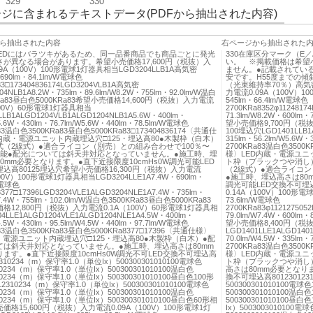
329
330
ジに含まれるテキストデータ(PDFから抽出された内容)
ら抽出された内容
右ページから抽出された
）LEDにはバラツキがあるため、同一品番商品でも商品ごとに発光
330在庫区分マーク（E
が異なる場合があります。希望小売価格17,600円（税抜）入
い。 ※掲載価格は希望
9A（100V）100形電球1灯器具相当LGD3204LLB1A高気密
ません。●記載されてい
690lm・84.1lm/W電球色
安です。H55度までの傾斜
83□173404836174LGD3204VLB1A高気密
（光束維持率70％）高気密
04NLB1A8.2W・735lm・89.6lm/W8.2W・755lm・92.0lm/W温白
力電流0.09A（100V）10
Ra83昼白色5000KRa83希望小売価格14,600円（税抜）入力電流
545lm・66.4lm/W電球色
100V）60形電球1灯器具相当
2700KRa8352φ1124817
LLB1ALGD1204VLB1ALGD1204NLB1A5.6W・400lm・
71.3lm/W8.2W・600lm
W5.6W・430lm・76.7lm/W5.6W・440lm・78.5lm/W電球色
望小売価格9,700円（税抜
83温白色3500KRa83昼白色5000KRa83□173404836174〈共通仕
100埋込穴LGD1401LLB1A
内蔵・電源ユニット内蔵埋込穴□125・埋込高80●木製枠（白木）
315lm・56.2lm/W5.6W・
式（2線式）●適合ライコン（別売）との組み合わせで100％〜
2700KRa83温白色3500K
可能●配光については斜天井対応となっていません。●施工時、埋
様〉LED内蔵・電源ユニ
0mm必要となります。●直下近接限度10cmHs0W調光可能LED
ト枠（ブラックつや消し）
込高80125埋込穴希望小売価格16,300円（税抜）入力電流
（2線式）●適合ライコン
100V）100形電球1灯器具相当LGD3204LLE1A7.4W・690lm・
●施工時、埋込高さは80m
W電球色
調光可能LED交換不可埋込
8377□17396LGD3204VLE1ALGD3204NLE1A7.4W・735lm・
0.14A（100V）100形電
W7.4W・755lm・102.0lm/W温白色3500KRa83昼白色5000KRa83
73.6lm/W電球色
格12,800円（税抜）入力電流0.1A（100V）60形電球1灯器具相
2700KRa83φ112127505
4LLE1ALGD1204VLE1ALGD1204NLE1A4.5W・400lm・
79.0lm/W7.4W・600lm
W4.5W・430lm・95.5lm/W4.5W・440lm・97.7lm/W電球色
望小売価格8,400円（税抜
a83温白色3500KRa83昼白色5000KRa8377□17396〈共通仕様〉
LGD1401LLE1ALGD140
・電源ユニット内蔵埋込穴□125・埋込高80●木製枠（白木）●配
70.0lm/W4.5W・335lm・
ては斜天井対応となっていません。●施工時、埋込高さは80mm
2700KRa83温白色3500K
ます。●直下近接限度10cmHs0W調光不可LED交換不可埋込高
様〉LED内蔵・電源ユニ
2310234（m）保守率1.0（単位Ix）500300301010100電球色
ト枠（ブラックつや消し）
310234（m）保守率1.0（単位Ix）500300301010100温白色
高さは80mm必要となりま
310234（m）保守率1.0（単位Ix）500300301010100昼白色100形
換不可埋込高801230123
12310234（m）保守率1.0（単位Ix）500300301010100電球色
500300301010100電球
310234（m）保守率1.0（単位Ix）500300301010100温白色
500300301010100温白
310234（m）保守率1.0（単位Ix）500300301010100昼白色60形相
500300301010100昼
価格15,600円（税抜）入力電流0.09A（100V）100形電球1灯
Ix）5003003010100電