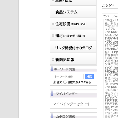
このペー
左ページか
329注
色、明るさ
力電流0.0
SB8.2W・
2700KRa
SBLGD32
色3500K
0.06A（
LGD1204
71.4lm/
2700KRa
様〉LED
位相制御
1％調光
込高さは8
交換不可埋
0.14A（
93.2lm/
2700KRa
99.3lm/
希望小売価
当LGD120
88.8lm/
2700KR
LED内蔵
光につい
必要となり
8012301
123012
マイバインダーは空です。
123012
相当1230
123012
123012
当希望小売