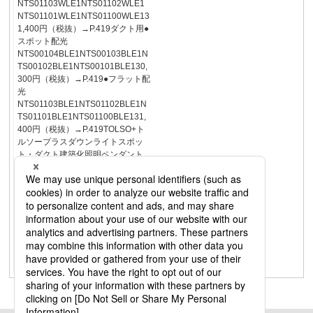
NTS01103WLE1NTS01102WLE1
NTS01101WLE1NTS01100WLE13
1,400円（税抜）→P.419ダクト用●
スポット配光
NTS00104BLE1NTS00103BLE1N
TS00102BLE1NTS00101BLE130,
300円（税抜）→P.419●フラット配
光
NTS01103BLE1NTS01102BLE1N
TS01101BLE1NTS01100BLE131,
400円（税抜）→P.419TOLSO+ト
ルソープラスダウンライトスポッ
ト・ダクト建築化照明ペンダント
ブラケットスタンドシャンデリア
ファンシーリング小型シーリング
ベースライト和風キッチン洗面・
浴室エクステリアマンション・防
災コントローラＬＥＤフラットラ
ンプシンクロ調色光色・配光切替
光色切替リンクスタイルＬＥＤ一
体型ＬＥＤ電球ＢｅＡｍＦｒｅあ
かりにプラスαダクト照明ダクト