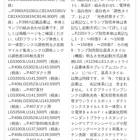
抜）
トL：単品X：組み合わせL：電球色
→P.398XAS3381LCB1XAS3381V
V：温白色N：昼白色※「調色タイ
CB1XAS3381NCB146,900円（税
プ」および 「光色切替タイプ」
抜）→P.398※記載品番は、本体と
は表記なし※ランプ別売本体は表
ランプの組み合わせ品番です。詳
記なし起動方式について詳しくは
しくは掲載ページをご確認くださ
→P.220※ランプ別売本体は表記な
い。LEDフラットランプ単色ＬＥ
し1・2：〜60形3・4：〜100形
Ｄ一体型シンクロ調色明るさ拡散
5：〜150形6：〜200形7：その他
マイルド集光シンクロ調色シンク
9：ランプ別売部位器具スタイル
ロ調色形100相当直付
（機能）明るさ光色起動方式品番
LGS3003LU141,500円（税抜）
例LGS（X1234LLE1スポットライ
→P.406LGS3023LU143,500円
ト品番体系※プレミアムコレクシ
（税抜）→P.407ダクト用
ョン について、器具スタイル
LGS3503LU141,500円（税抜）
以降は同様です。※「N」で始まる
→P.406LGS3523LU143,500円
品番は、 右記体系には 含まれ
（税抜）→P.407直付
ません。ＬＥＤフラットランプシ
LGS3004LU141,500円（税抜）
ンクロ調色光色・配光切替光色切
→P.406LGS3024LU143,500円
替ダウンライトスポット・ダクト
（税抜）→P.407ダクト用
リンクスタイルＬＥＤ一体型ＬＥ
LGS3504LU141,500円（税抜）
Ｄ電球ＢｅＡｍＦｒｅ建築化照明
→P.406LGS3524LU143,500円
ペンダントブラケットスタンドシ
（税抜）→P.407形60相当直付
ャンデリアファンシーリング小型
LGS1003LU137,500円（税抜）
シーリングベースライト和風キッ
→P.406LGS1023LU139,500円
チン洗面・浴室エクステリアマン