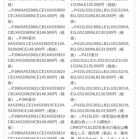
抜）
1310NLE135,000円（税抜）
→P.394XAS3380LCE1XAS3380V
→P.415LGS1310LLB1LGS1310VL
CE1XAS3380NCE144,400円（税
B1LGS1310NLB138,000円（税
抜）
抜）
→P.394XAS3380LCB1XAS3380V
→P.415LGS1300LLE1LGS1300VL
CB1XAS3380NCB146,900円（税
E1LGS1300NLE130,500円（税
抜）→P.394直付
抜）
XAS3392LCE1XAS3392VCE1XA
→P.415LGS1300LLB1LGS1300VL
S3392NCE148,300円（税抜）
B1LGS1300NLB133,500円（税
→P.396XAS3392LCB1XAS3392V
抜）→P.415直付
CB1XAS3392NCB150,800円（税
LGS1311LLE1LGS1311VLE1LGS
抜）
1311NLE135,000円（税抜）
→P.396XAS3382LCE1XAS3382V
→P.415LGS1311LLB1LGS1311VL
CE1XAS3382NCE145,800円（税
B1LGS1311NLB138,000円（税
抜）
抜）
→P.396XAS3382LCB1XAS3382V
→P.415LGS1301LLE1LGS1301VL
CB1XAS3382NCB148,300円（税
E1LGS1301NLE130,500円（税
抜）→P.396直付
抜）
XAS3391LCE1XAS3391VCE1XA
→P.415LGS1301LLB1LGS1301VL
S3391NCE146,900円（税抜）
B1LGS1301NLB133,500円（税
→P.398XAS3391LCB1XAS3391V
抜）→P.415LED一体型温白色電球
CB1XAS3391NCB149,400円（税
色昼白色シンクロ調色X：
抜）
LINKSTYLELED非表示の場合は機
→P.398XAS3381LCE1XAS3381V
能なしG：屋内用（単品）A：屋内
CE1XAS3381NCE144,400円（税
用（組み合わせ）S：スポットライ