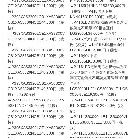
→P.393XAS3300LCE1XAS3300V
NNN01531W9,300円（税抜）
CE1XAS3300NCE141,900円（税
→P.416直付NNN01532B9,300円
抜）
（税抜）→P.416ダクト用
→P.393XAS3300LCB1XAS3300V
NNN01531B9,300円（税抜）
CB1XAS3300NCB144,300円（税
→P.416LED電球別売白色明るさ拡
抜）
散調光不可形100相当直付
→P.393XAS3330LCE1XAS3330V
LGS3005L36,000円（税抜）
CE1XAS3330NCE149,500円（税
→P.416ダクト用LGS3505L37,500
抜）
円（税抜）→P.416形60相当直付
→P.393XAS3330LCB1XAS3330V
LGS1005LK32,000円（税抜）
CB1XAS3330NCB151,900円（税
→P.416ダクト用
抜）
LGS1505LK33,000円（税抜）
→P.393XAS3320LCE1XAS3320V
→P.416LED電球明るさ拡散集光美
CE1XAS3320NCE146,900円（税
ルック調光不可調光可能調光不可
抜）
調光可能調光不可調光可能形100相
→P.393XAS3320LCB1XAS3320V
当直付
CB1XAS3320NCB149,500円（税
LGS3010LLE1LGS3010VLE1LGS
抜）→P.393直付
3010NLE119,300円（税抜）
XAS3312LCE1XAS3312VCE1XA
→P.411LGS3010LLB1LGS3010VL
S3312NCE145,700円（税抜）
B1LGS3010NLB120,600円（税
→P.395XAS3312LCB1XAS3312V
抜）
CB1XAS3312NCB148,300円（税
→P.411LGS3000LLE1LGS3000VL
抜）
E1LGS3000NLE117,000円（税
→P.395XAS3302LCE1XAS3302V
抜）
CE1XAS3302NCE143,300円（税
→P.411LGS3000LLB1LGS3000VL