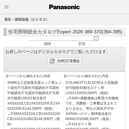
電気・建築設備（ビジネス）
住宅照明総合カタログExpert 2026 369-370(394-395)
369
370
お探しのページはデジタルカタログでご覧いただけます。
左ページから抽出された内容
右ページから抽出された内容
369明るさ拡散集光美ルック美ルッ
370LINKSTYLELED明るさ拡散調
ク調光不可調光可能調光不可調光
光可能形40相当ダクト用
可能調光不可調光可能調光不可調
LGSX150035,000円（税抜）
光可能形1002灯相当直付
→P.408※掲載価格は希望小売価格
XAS3310LCE1XAS3310VCE1XA
です。消費税・工事費は含まれて
S3310NCE144,300円（税抜）
おりません。明るさ調光不可Ｗ・
→P.393XAS3310LCB1XAS3310V
Ｗ6540ハロゲン電球相当直付
CB1XAS3310NCB146,900円（税
NNN01532W9,300円（税抜）
抜）
→P.416ダクト用