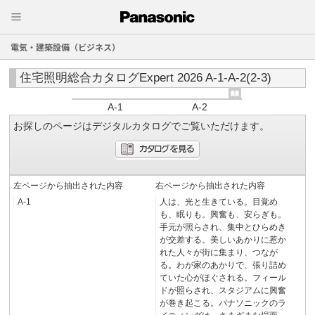
電気・建築設備（ビジネス）
住宅照明総合カタログExpert 2026 A-1-A-2(2-3)
A-1
A-2
お探しのページはデジタルカタログでご覧いただけます。
左ページから抽出された内容
右ページから抽出された内容
A-1
人は、光と生きている。目覚め
も、眠りも。興奮も、安らぎも。
手元が照らされ、集中とひらめき
が交差する。美しいあかりに惹か
れた人々が街に集まり、つなが
る。わが家のあかりで、張り詰め
ていた心がほぐされる。フィール
ドが照らされ、スタジアムに興奮
が巻き起こる。パナソニックのラ