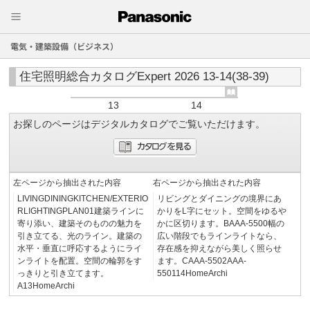
電気・建築設備（ビジネス）
住宅照明総合カタログExpert 2026 13-14(38-39)
13
14
お探しのページはデジタルカタログでご覧いただけます。
左ページから抽出された内容
右ページから抽出された内容
LIVINGDININGKITCHEN/EXTERIO
リビングとダイニングの境界にあ
RLIGHTINGPLAN01建築ラインに
かりをL字にセット。空間をゆるや
寄り添い、建築そのものの魅力を
かに区切ります。BAAA-5500幅の
引き立てる、光のライン。建築の
広い階段でもラインライトなら、
水平・垂直に呼応するようにライ
存在感を抑えながら美しく照らせ
ンライトを配置。空間の輪郭をす
ます。CAAA-5502AAA-
っきりと引き立てます。
550114HomeArchi
A13HomeArchi