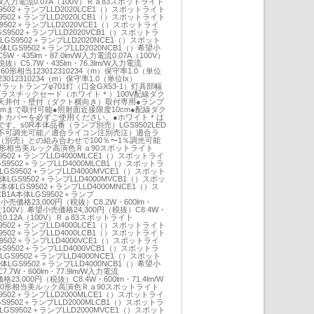
lm/W入力電流0.07A（100V）Ｒａ83スポットライト
GS9502＋ランプLLD2020LCE1（）スポットライト
GS9502＋ランプLLD2020LCB1（）スポットライト
GS9502＋ランプLLD2020VCE1（）スポットライ
LGS9502＋ランプLLD2020VCB1（）スポットラ
体LGS9502＋ランプLLD2020NCE1（）スポット
本体LGS9502＋ランプLLD2020NCB1（）希望小
W・435lm・87.0lm/W入力電流0.07A（100V）
抜）C5.7W・435lm・76.3lm/W入力電流
当60形相当123012310234（m）保守率1.0（単位
0123012310234（m）保守率1.0（単位Ix）
0LEDフラットランプφ701灯（口金GX53-1）灯具部幅
kg●プラスチックセード（ホワイト＊）100V配線ダク
天井付・壁付（ダクト横向き）取付専用●ランプ
0mmまで取付可能●照射面近接限度10cm●配線ダク
トカバーを必ずご使用ください。●ホワイト＊は
。s0R本体品番（ランプ別売）LGS9502LED
不可調光可能／適合ライコン注別売注）適合ラ
別売）との組み合わせで100％〜1％調光可能
0形相当美ルック高演色Ｒａ90スポットライト
GS9502＋ランプLLD4000MLCE1（）スポットライ
LGS9502＋ランプLLD4000MLCB1（）スポットラ
体LGS9502＋ランプLLD4000MVCE1（）スポット
本体LGS9502＋ランプLLD4000MVCB1（）スポッ
A本体LGS9502＋ランプLLD4000MNCE1（）ス
B1A本体LGS9502＋ランプ
望小売価格23,000円（税抜）C8.2W・600lm・
3A（100V）希望小売価格24,300円（税抜）C8.4W・
力電流0.12A（100V）Ｒａ83スポットライト
GS9502＋ランプLLD4000LCE1（）スポットライト
GS9502＋ランプLLD4000LCB1（）スポットライト
GS9502＋ランプLLD4000VCE1（）スポットライ
LGS9502＋ランプLLD4000VCB1（）スポットラ
体LGS9502＋ランプLLD4000NCE1（）スポット
本体LGS9502＋ランプLLD4000NCB1（）希望小
.7W・600lm・77.9lm/W入力電流
格23,000円（税抜）C8.4W・600lm・71.4lm/W
V）60形相当美ルック高演色Ｒａ90スポットライト
GS9502＋ランプLLD2000MLCE1（）スポットライ
LGS9502＋ランプLLD2000MLCB1（）スポットラ
体LGS9502＋ランプLLD2000MVCE1（）スポット