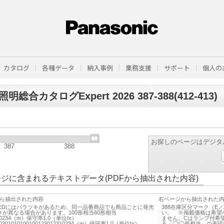
カタログ
各種データ
納入事例
業務支援
サポート
個人の
明総合カタログExpert 2026 387-388(412-413)
お探しのページはデジタ
387
388
ジに含まれるテキストデータ(PDFから抽出された内容)
ら抽出された内容
右ページから抽出された
）LEDにはバラツキがあるため、同一品番商品でも商品ごとに発光
388在庫区分マーク（E
さが異なる場合があります。100形相当60形相当
い。 ※掲載価格は希望
310234（m）保守率1.0（単位Ix）
ません。Cはランプ付希
30301010100100123012310234（m）保守率1.0（単位Ix）
る「◯◯形相当」の表現