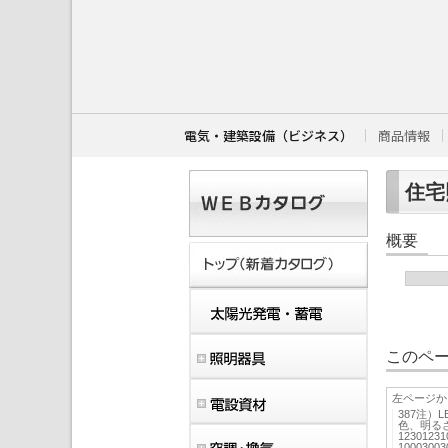
こ
こ
か
ら
本
文
で
す
電気・建築設備（ビジネス）
商品情報
。
住宅照
概要
このペー
左ページか
387注
色、明る
123012
1000300