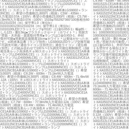
AS1022VCE1A本体LGS9002＋ランプLLD2020VCE1（）ス
C4.9W・435lm・88.7
XAS1022VCB1A本体LGS9002＋ランプLLD2020VCB1（）
XAS1522LCE1A本体L
イトXAS1022NCE1A本体LGS9002＋ランプ
XAS1522LCB1A本体L
0NCE1（）スポットライトXAS1022NCB1A本体LGS9002＋ラン
XAS1522VCE1A本体L
20NCB1（）希望小売価格21,800円（税抜）C5W・435lm・
トXAS1522VCB1A本体
/W入力電流0.07A（100V）希望小売価格23,000円（税抜）C5.7W・
イトXAS1522NCE1A本
6.3lm/W入力電流0.07A（100V）1515φ755292°360°100形相当60
ライトXAS1522NCB1A
012310234（m）保守率1.0（単位Ix）
売価格21,800円（税抜）C5
301010100123012310234（m）保守率1.0（単位Ix）
希望小売価格23,000円（税
0301010100LEDフラットランプφ701灯（口金GX53-1）幅φ85・
0.07A（100V）100形相
出しろ123・重0.5kg●プラスチックセード（ホワイト＊）照射方
Ix）100030030101010
壁面・天井面・据置取付専用●ランプは口金GX53-1、外径
100030030101010
で取付可能●照射面近接限度10cm●ホワイト＊は黄味がかったホ
φ85・長120・重0.4
す。s0R本体品番（ランプ別売）LGS9002LEDランプ交換可能
ト用／照射方向可動型／
不可調光可能／適合ライコン注別売注）適合ライコン（逆位相
は口金GX53-1、外径7
（別売）との組み合わせで100％〜1％調光可能位相制御式（2線
トを壁付する場合はダク
形相当美ルック高演色Ｒａ90スポットライトXAS3012LCE1A本体
黄味がかったホワイト色です
2＋ランプLLD4000MLCE1（）スポットライトXAS3012LCB1A本
ランプ交換可能拡散調光
02＋ランプLLD4000MLCB1（）スポットライトXAS3012VCE1A
イコン（逆位相タイプ）（
9002＋ランプLLD4000MVCE1（）スポットライト
位相制御式（2線式）10
2VCB1A本体LGS9002＋ランプLLD4000MVCB1（）スポットライ
XAS3512LCE1A本体L
12NCE1A本体LGS9002＋ランプLLD4000MNCE1（）スポット
トXAS3512LCB1A本体
3012NCB1A本体LGS9002＋ランプLLD4000MNCB1（）希望
イトXAS3512VCE1A本
,000円（税抜）C8.2W・600lm・73.1lm/W入力電流
ライトXAS3512VCB1A
100V）希望小売価格24,300円（税抜）C8.4W・600lm・71.4lm/W
トライトXAS3512NCE1
12A（100V）Ｒａ83スポットライトXAS3002LCE1A本体
ポットライトXAS3512NC
2＋ランプLLD4000LCE1（）スポットライトXAS3002LCB1A本体
LLD4000MNCB1（）希
2＋ランプLLD4000LCB1（）スポットライトXAS3002VCE1A本体
73.1lm/W入力電流0.1
2＋ランプLLD4000VCE1（）スポットライトXAS3002VCB1A本
600lm・71.4lm/W入
02＋ランプLLD4000VCB1（）スポットライトXAS3002NCE1A
XAS3502LCE1A本体L
9002＋ランプLLD4000NCE1（）スポットライト
XAS3502LCB1A本体L
2NCB1A本体LGS9002＋ランプLLD4000NCB1（）希望小売価格
XAS3502VCE1A本体L
円（税抜）C7.7W・600lm・77.9lm/W入力電流0.12A（100V）希望
トXAS3502VCB1A本体
,000円（税抜）C8.4W・600lm・71.4lm/W入力電流
イトXAS3502NCE1A本
（100V）60形相当美ルック高演色Ｒａ90スポットライト
ライトXAS3502NCB1A
2LCE1A本体LGS9002＋ランプLLD2000MLCE1（）スポットライ
売価格21,800円（税抜）C7
12LCB1A本体LGS9002＋ランプLLD2000MLCB1（）スポットラ
0.12A（100V）希望小売価
012VCE1A本体LGS9002＋ランプLLD2000MVCE1（）スポット
入力電流0.12A（100
1012VCB1A本体LGS9002＋ランプLLD2000MVCB1（）スポッ
XAS1512LCE1A本体L
S1012NCE1A本体LGS9002＋ランプLLD2000MNCE1（）ス
トXAS1512LCB1A本体
XAS1012NCB1A本体LGS9002＋ランプ
イトXAS1512VCE1A本