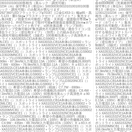
030301010100100形相当（美ルック・調光可能）
命40000時間（光束維持率7
10234（m）保守率1.0（単位Ix）50030030301010100100100形
保守率1.0（単位Ix）10003
ルック・調光可能）のみ配光が異なります。
率1.0（単位Ix）10003
55292°360°LEDフラットランプφ701灯（口金GX53-1）幅φ85・高
123012310234（m）保守率
しろ123・重0.5kg●プラスチックセード（ホワイト＊）集光タイ
相当（美ルック・調光可
ム角24度）／照射方向可動型／壁面・天井面・据置取付専用●ラ
φ701灯（口金GX53-1
GX53-1、外径70mmまで取付可能●照射面近接限度10cm●ホワ
ード（ホワイト＊）集光タ
黄味がかったホワイト色です。s0R本体品番（ランプ別売）
照射方向可動型／天井付
02LEDランプ交換可能24°集光調光不可調光可能／適合ライコン注
GX53-1、外径70mm
適合ライコン（逆位相タイプ）（別売）との組み合わせで
付する場合はダクトカバ
1％調光可能位相制御式（2線式）100形相当美ルック高演色Ｒａ
かったホワイト色です。s0
ライトXAS3032LCE1A本体LGS9002＋ランプ
交換可能24°集光調光
0MLCE1（）スポットライトXAS3032LCB1A本体LGS9002＋ラン
ン（逆位相タイプ）（別売
20MLCB1（）スポットライトXAS3032VCE1A本体LGS9002＋ラ
制御式（2線式）100形
020MVCE1（）スポットライトXAS3032VCB1A本体LGS9002＋
XAS3532LCE1A本体L
3020MVCB1（）スポットライトXAS3032NCE1A本体LGS9002
トXAS3532LCB1A本体
D3020MNCE1（）スポットライトXAS3032NCB1A本体
イトXAS3532VCE1A本
2＋ランプLLD3020MNCB1（）希望小売価格25,600円（税抜）
ライトXAS3532VCB1A
690lm・87.3lm/W入力電流0.13A（100V）希望小売価格26,800円
トライトXAS3532NCE1
.8W・600lm・76.9lm/W入力電流0.11A（100V）Ｒａ83スポッ
ポットライトXAS3532NC
S3022LCE1A本体LGS9002＋ランプLLD3020LCE1（）スポッ
LLD3020MNCB1（）希
S3022LCB1A本体LGS9002＋ランプLLD3020LCB1（）スポッ
87.3lm/W入力電流0.1
S3022VCE1A本体LGS9002＋ランプLLD3020VCE1（）スポ
600lm・76.9lm/W入
AS3022VCB1A本体LGS9002＋ランプLLD3020VCB1（）ス
XAS3522LCE1A本体L
XAS3022NCE1A本体LGS9002＋ランプLLD3020NCE1（）
XAS3522LCB1A本体L
イトXAS3022NCB1A本体LGS9002＋ランプ
XAS3522VCE1A本体L
0NCB1（）希望小売価格24,300円（税抜）C7.7W・690lm・
トXAS3522VCB1A本体
/W入力電流0.13A（100V）希望小売価格25,600円（税抜）C8.4W・
イトXAS3522NCE1A本
82.1lm/W入力電流0.1A（100V）60形相当美ルック高演色Ｒａ90
ライトXAS3522NCB1A
トXAS1032LCE1A本体LGS9002＋ランプ
売価格24,300円（税抜）C7
0MLCE1（）スポットライトXAS1032LCB1A本体LGS9002＋ラン
0.13A（100V）希望小売価
20MLCB1（）スポットライトXAS1032VCE1A本体LGS9002＋ラ
入力電流0.1A（100V
020MVCE1（）スポットライトXAS1032VCB1A本体LGS9002＋
XAS1532LCE1A本体L
2020MVCB1（）スポットライトXAS1032NCE1A本体LGS9002
トXAS1532LCB1A本体
D2020MNCE1（）スポットライトXAS1032NCB1A本体
イトXAS1532VCE1A本
2＋ランプLLD2020MNCB1（）希望小売価格23,000円（税抜）
ライトXAS1532VCB1A
435lm・106.0lm/W入力電流0.07A（100V）希望小売価格24,300
トライトXAS1532NCE1
4.9W・435lm・88.7lm/W入力電流0.07A（100V）Ｒａ83スポ
ポットライトXAS1532NC
AS1022LCE1A本体LGS9002＋ランプLLD2020LCE1（）スポ
LLD2020MNCB1（）希
AS1022LCB1A本体LGS9002＋ランプLLD2020LCB1（）スポ
106.0lm/W入力電流0.