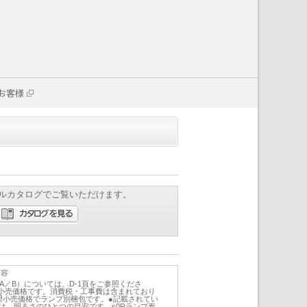
お客様
ルカタログでご覧いただけます。
内容
／A／B）については、D-1頁をご参照くださ
小売価格です。消費税・工事費は含まれており
望小売価格でランプ別梱包です。●記載されてい
は、明るさのひとつの目安です。s0Rランプ寿