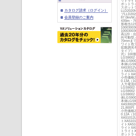
ットライトX
ポットライト
スポットラ
カタログ請求（ログイン）
LLD202
プLLD20
会員登録のご案内
87.0lm
435lm・7
形相当123
1000300
100030
高120・
向可動型／
70mmま
ワイト色で
拡散調光
タイプ）
式）100
LGS900
体LGS90
本体LGS
XAS301
トXAS30
ライトXAS
小売価格23
0.13A（
入力電流0.
LGS900
LGS900
LGS900
体LGS90
本体LGS
XAS300
21,800
小売価格23
0.12A
XAS101
トXAS10
イトXAS1
ライトXAS
トライトXA
ポットライト