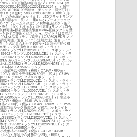
0％）100形相当60形相当123012310234（m）
0030301010100100123012310234（m）保守
0030301010100100形相当（美ルック・調光可能）
1.0（単位Ix）50030030301010100100100形
能）のみ配光が異なります。LEDフラットランプ
）灯具部幅φ85・長120・重0.4kg●プラスチックセ
イプ（ビーム角24度）／100V配線ダクト用／
・壁付（ダクト横向き）取付専用●ランプは口金
まで取付可能●照射面近接限度10cm●配線ダクトを壁
ーを必ずご使用ください。●ホワイト＊は黄味が
R本体品番（ランプ別売）LGS9502LEDランプ
不可調光可能／適合ライコン注別売注）適合ライコ
）との組み合わせで100％〜1％調光可能位相
相当美ルック高演色Ｒａ90スポットライト
GS9502＋ランプLLD3020MLCE1（）スポットライ
LGS9502＋ランプLLD3020MLCB1（）スポットラ
体LGS9502＋ランプLLD3020MVCE1（）スポット
本体LGS9502＋ランプLLD3020MVCB1（）スポッ
A本体LGS9502＋ランプLLD3020MNCE1（）ス
B1A本体LGS9502＋ランプ
望小売価格25,600円（税抜）C7.9W・690lm・
3A（100V）希望小売価格26,800円（税抜）C7.8W・
力電流0.11A（100V）Ｒａ83スポットライト
GS9502＋ランプLLD3020LCE1（）スポットライト
GS9502＋ランプLLD3020LCB1（）スポットライト
GS9502＋ランプLLD3020VCE1（）スポットライ
LGS9502＋ランプLLD3020VCB1（）スポットラ
体LGS9502＋ランプLLD3020NCE1（）スポット
本体LGS9502＋ランプLLD3020NCB1（）希望小
.7W・690lm・89.6lm/W入力電流
格25,600円（税抜）C8.4W・690lm・82.1lm/W
）60形相当美ルック高演色Ｒａ90スポットライト
GS9502＋ランプLLD2020MLCE1（）スポットライ
LGS9502＋ランプLLD2020MLCB1（）スポットラ
体LGS9502＋ランプLLD2020MVCE1（）スポット
本体LGS9502＋ランプLLD2020MVCB1（）スポッ
A本体LGS9502＋ランプLLD2020MNCE1（）ス
B1A本体LGS9502＋ランプ
望小売価格23,000円（税抜）C4.1W・435lm・
07A（100V）希望小売価格24,300円（税抜）