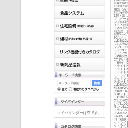
100030
1230123
相当（美
1515φ7
120・出
プ（ビー
ンプは口金
イト＊は
LGS90
別売注）
100％〜
90スポット
LLD302
プLLD30
ンプLLD3
ランプLLD
＋ランプLL
LGS900
C7.9W・
（税抜）C7
トライトXA
トライトXA
トライトXA
ットライトX
ポットライト
スポットラ
LLD302
89.6lm
690lm・
スポットライ
LLD202
プLLD20
ンプLLD2
ランプLLD
＋ランプLL
マイバインダーは空です。
LGS900
C4.1W・
円（税抜）C
ットライトX
ットライトX